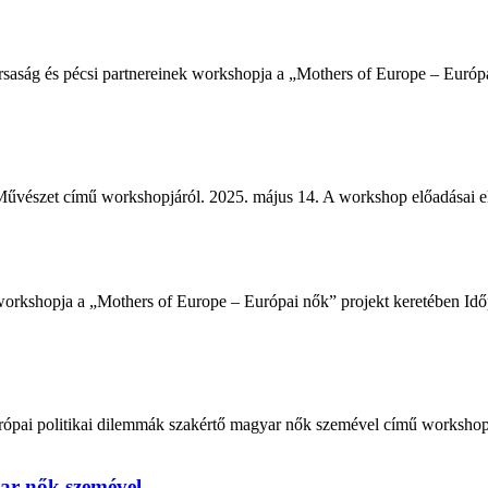
pécsi partnereinek workshopja a „Mothers of Europe – Európai nők”
űvészet​ című workshopjáról. 2025. május 14. A workshop előadásai 
ja a „Mothers of Europe – Európai nők” projekt keretében Időpont
ópai politikai dilemmák szakértő magyar nők szemével című workshopjá
yar nők szemével