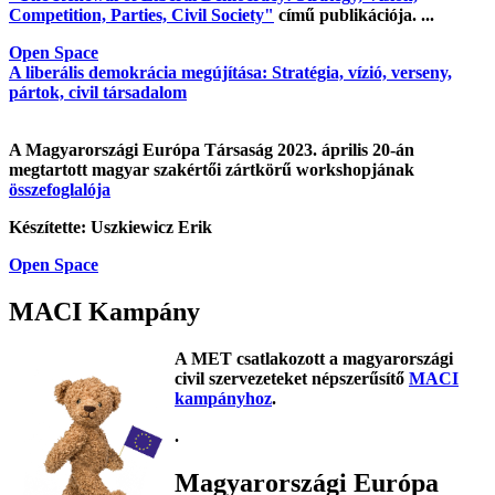
Competition, Parties, Civil Society"
című publikációja. ...
Open Space
A liberális demokrácia megújítása: Stratégia, vízió, verseny,
pártok, civil társadalom
A Magyarországi Európa Társaság 2023. április 20-án
megtartott magyar szakértői zártkörű workshopjának
összefoglalója
Készítette: Uszkiewicz Erik
Open Space
MACI Kampány
A MET csatlakozott a magyarországi
civil szervezeteket népszerűsítő
MACI
kampányhoz
.
.
Magyarországi Európa