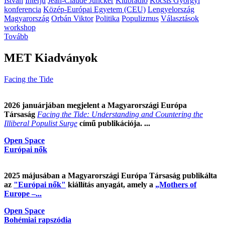
István
Interjú
Jean-Claude Juncker
Klubrádió
Kocsis Györgyi
konferencia
Közép-Európai Egyetem (CEU)
Lengyelország
Magyarország
Orbán Viktor
Politika
Populizmus
Választások
workshop
Tovább
MET Kiadványok
Facing the Tide
2026 januárjában megjelent a Magyarországi Európa
Társaság
Facing the Tide: Understanding and Countering the
Illiberal Populist Surge
című publikációja. ...
Open Space
Európai nők
2025 májusában a Magyarországi Európa Társaság publikálta
az
"Európai nők"
kiállítás anyagát, amely a
„Mothers of
Europe –...
Open Space
Bohémiai rapszódia