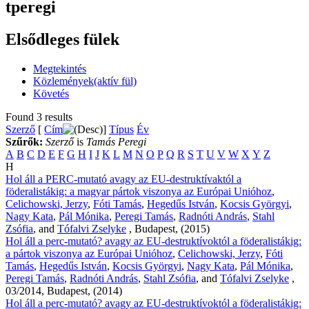
tperegi
Elsődleges fülek
Megtekintés
Közlemények
(aktív fül)
Követés
Found 3 results
Szerző
[
Cím
]
Típus
Év
Szűrők:
Szerző
is
Tamás Peregi
A
B
C
D
E
F
G
H
I
J
K
L
M
N
O
P
Q
R
S
T
U
V
W
X
Y
Z
H
Hol áll a PERC-mutató avagy az EU-destruktívaktól a
föderalistákig: a magyar pártok viszonya az Európai Unióhoz
,
Celichowski, Jerzy
,
Fóti Tamás
,
Hegedűs István
,
Kocsis Györgyi
,
Nagy Kata
,
Pál Mónika
,
Peregi Tamás
,
Radnóti András
,
Stahl
Zsófia
, and
Tófalvi Zselyke
, Budapest, (2015)
Hol áll a perc-mutató? avagy az EU-destruktívoktól a föderalistákig:
a pártok viszonya az Európai Unióhoz
,
Celichowski, Jerzy
,
Fóti
Tamás
,
Hegedűs István
,
Kocsis Györgyi
,
Nagy Kata
,
Pál Mónika
,
Peregi Tamás
,
Radnóti András
,
Stahl Zsófia
, and
Tófalvi Zselyke
,
03/2014, Budapest, (2014)
Hol áll a perc-mutató? avagy az EU-destruktívoktól a föderalistákig: