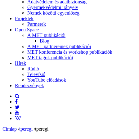
Adatvédelem és adatbiztonság
Gyermekvédelmi irányelv
Nemek közötti egyenlőség
Projektek
Partnerek
Open Space
A MET publikációi
Blog
A MET partnereinek publikációi
MET konferencia és workshop publikációk
MET tagok publikációi
Hírek
Rádió
Televízió
YouTube előadások
Rendezvények
Címlap
/
tperegi
/
tperegi