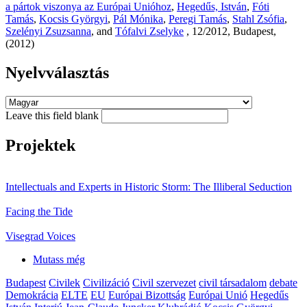
a pártok viszonya az Európai Unióhoz
,
Hegedűs, István
,
Fóti
Tamás
,
Kocsis Györgyi
,
Pál Mónika
,
Peregi Tamás
,
Stahl Zsófia
,
Szelényi Zsuzsanna
, and
Tófalvi Zselyke
, 12/2012, Budapest,
(2012)
Nyelvválasztás
Leave this field blank
Projektek
Intellectuals and Experts in Historic Storm: The Illiberal Seduction
Facing the Tide
Visegrad Voices
Mutass még
Budapest
Civilek
Civilizáció
Civil szervezet
civil társadalom
debate
Demokrácia
ELTE
EU
Európai Bizottság
Európai Unió
Hegedűs