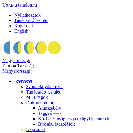
Ugrás a tartalomra
Nyilatkozatok
Tanácsadó testület
Kapcsolat
English
Magyarországi
Európa Társaság
Magyarországi
Szervezet
Szándéknyilatkozat
Tanácsadó testület
MET tagok
Dokumentumok
Alapszabály
Taggyűlések
Közhasznúsági és pénzügyi jelentések
Bírósági igazolások
Kapcsolat