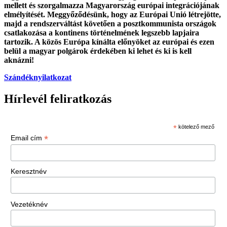
mellett és szorgalmazza Magyarország európai integrációjának
elmélyítését. Meggyőződésünk, hogy az Európai Unió létrejötte,
majd a rendszerváltást követően a posztkommunista országok
csatlakozása a kontinens történelmének legszebb lapjaira
tartozik. A közös Európa kínálta előnyöket az európai és ezen
belül a magyar polgárok érdekében ki lehet és ki is kell
aknázni!
Szándéknyilatkozat
Hírlevél feliratkozás
*
kötelező mező
*
Email cím
Keresztnév
Vezetéknév