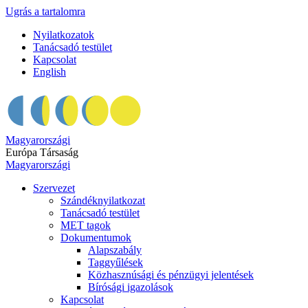
Ugrás a tartalomra
Nyilatkozatok
Tanácsadó testület
Kapcsolat
English
Magyarországi
Európa Társaság
Magyarországi
Szervezet
Szándéknyilatkozat
Tanácsadó testület
MET tagok
Dokumentumok
Alapszabály
Taggyűlések
Közhasznúsági és pénzügyi jelentések
Bírósági igazolások
Kapcsolat