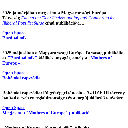
2026 januárjában megjelent a Magyarországi Európa
Társaság
Facing the Tide: Understanding and Countering the
Illiberal Populist Surge
című publikációja. ...
Open Space
Európai nők
2025 májusában a Magyarországi Európa Társaság publikálta
az
"Európai nők"
kiállítás anyagát, amely a
„Mothers of
Europe –...
Open Space
Bohémiai rapszódia
Bohémiai rapszódia: Függőséggel táncoló – Az OZE III törvény
hatásai a cseh energiabiztonságra és a megújuló befektetésekre
Open Space
Megjelent a "Mothers of Europe" publikáció
„Mothers of Europe - Európai nők”. Kik ők?