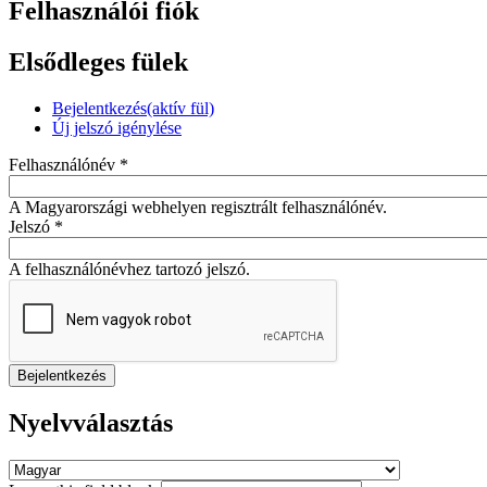
Felhasználói fiók
Elsődleges fülek
Bejelentkezés
(aktív fül)
Új jelszó igénylése
Felhasználónév
*
A Magyarországi webhelyen regisztrált felhasználónév.
Jelszó
*
A felhasználónévhez tartozó jelszó.
Nyelvválasztás