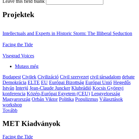
Leave this field blank
Projektek
Intellectuals and Experts in Historic Storm: The Illiberal Seduction
Facing the Tide
Visegrad Voices
Mutass még
Budapest
Civilek
Civilizáció
Civil szervezet
civil társadalom
debate
Demokrácia
ELTE
EU
Európai Bizottság
Európai Unió
Hegedűs
István
Interjú
Jean-Claude Juncker
Klubrádió
Kocsis Györgyi
konferencia
Közép-Európai Egyetem (CEU)
Lengyelország
Magyarország
Orbán Viktor
Politika
Populizmus
Választások
workshop
Tovább
MET Kiadványok
Facing the Tide