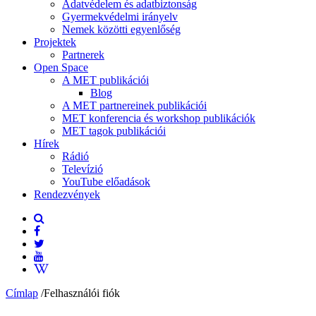
Adatvédelem és adatbiztonság
Gyermekvédelmi irányelv
Nemek közötti egyenlőség
Projektek
Partnerek
Open Space
A MET publikációi
Blog
A MET partnereinek publikációi
MET konferencia és workshop publikációk
MET tagok publikációi
Hírek
Rádió
Televízió
YouTube előadások
Rendezvények
Címlap
/
Felhasználói fiók