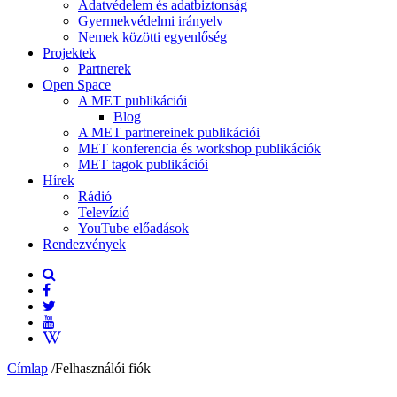
Adatvédelem és adatbiztonság
Gyermekvédelmi irányelv
Nemek közötti egyenlőség
Projektek
Partnerek
Open Space
A MET publikációi
Blog
A MET partnereinek publikációi
MET konferencia és workshop publikációk
MET tagok publikációi
Hírek
Rádió
Televízió
YouTube előadások
Rendezvények
Címlap
/
Felhasználói fiók