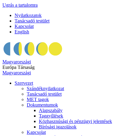
Ugrás a tartalomra
Nyilatkozatok
Tanácsadó testület
Kapcsolat
English
Magyarországi
Európa Társaság
Magyarországi
Szervezet
Szándéknyilatkozat
Tanácsadó testület
MET tagok
Dokumentumok
Alapszabály
Taggyűlések
Közhasznúsági és pénzügyi jelentések
Bírósági igazolások
Kapcsolat