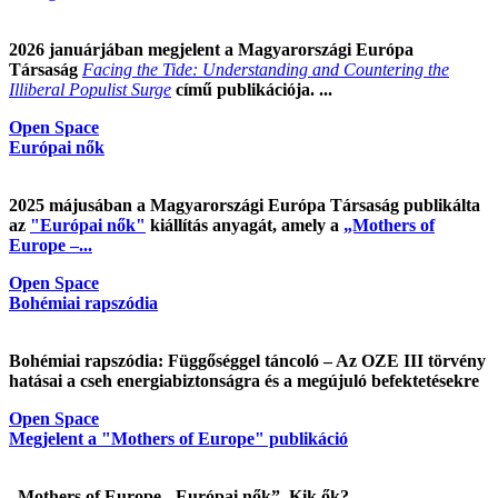
2026 januárjában megjelent a Magyarországi Európa
Társaság
Facing the Tide: Understanding and Countering the
Illiberal Populist Surge
című publikációja. ...
Open Space
Európai nők
2025 májusában a Magyarországi Európa Társaság publikálta
az
"Európai nők"
kiállítás anyagát, amely a
„Mothers of
Europe –...
Open Space
Bohémiai rapszódia
Bohémiai rapszódia: Függőséggel táncoló – Az OZE III törvény
hatásai a cseh energiabiztonságra és a megújuló befektetésekre
Open Space
Megjelent a "Mothers of Europe" publikáció
„Mothers of Europe - Európai nők”. Kik ők?