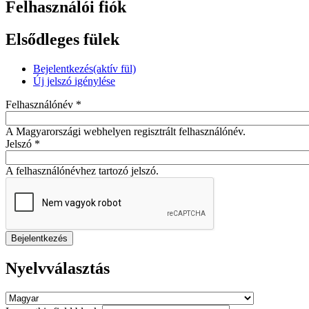
Felhasználói fiók
Elsődleges fülek
Bejelentkezés
(aktív fül)
Új jelszó igénylése
Felhasználónév
*
A Magyarországi webhelyen regisztrált felhasználónév.
Jelszó
*
A felhasználónévhez tartozó jelszó.
Nyelvválasztás