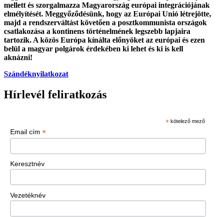
mellett és szorgalmazza Magyarország európai integrációjának
elmélyítését. Meggyőződésünk, hogy az Európai Unió létrejötte,
majd a rendszerváltást követően a posztkommunista országok
csatlakozása a kontinens történelmének legszebb lapjaira
tartozik. A közös Európa kínálta előnyöket az európai és ezen
belül a magyar polgárok érdekében ki lehet és ki is kell
aknázni!
Szándéknyilatkozat
Hírlevél feliratkozás
*
kötelező mező
*
Email cím
Keresztnév
Vezetéknév