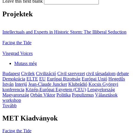
Leave this field blank
Projektek
Intellectuals and Experts in Historic Storm: The Illiberal Seduction
Facing the Tide
Visegrad Voices
Mutass még
Budapest
Civilek
Civilizáció
Civil szervezet
civil társadalom
debate
Demokrácia
ELTE
EU
Európai Bizottság
Európai Unió
Hegedűs
István
Interjú
Jean-Claude Juncker
Klubrádió
Kocsis Györgyi
konferencia
Közép-Európai Egyetem (CEU)
Lengyelország
Magyarország
Orbán Viktor
Politika
Populizmus
Választások
workshop
Tovább
MET Kiadványok
Facing the Tide