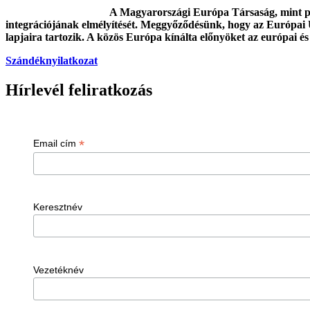
A Magyarországi Európa Társaság, mint poli
integrációjának elmélyítését. Meggyőződésünk, hogy az Európai 
lapjaira tartozik. A közös Európa kínálta előnyöket az európai és
Szándéknyilatkozat
Hírlevél feliratkozás
*
Email cím
Keresztnév
Vezetéknév