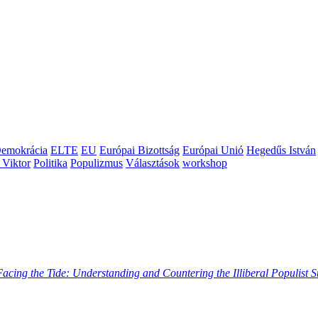
emokrácia
ELTE
EU
Európai Bizottság
Európai Unió
Hegedűs István
 Viktor
Politika
Populizmus
Választások
workshop
Facing the Tide: Understanding and Countering the Illiberal Populist 