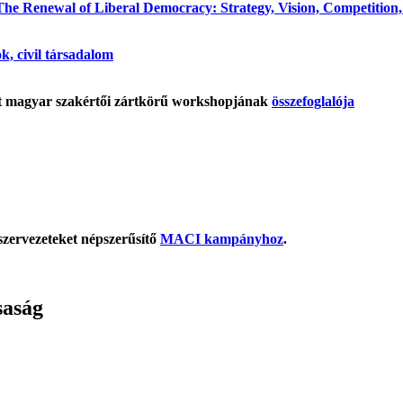
he Renewal of Liberal Democracy: Strategy, Vision, Competition, P
ok, civil társadalom
tt magyar szakértői zártkörű workshopjának
összefoglalója
szervezeteket népszerűsítő
MACI kampányhoz
.
saság