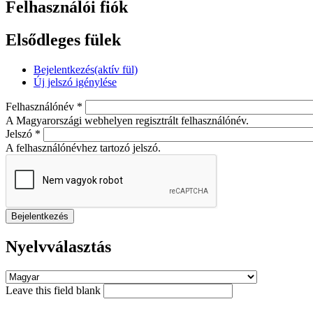
Felhasználói fiók
Elsődleges fülek
Bejelentkezés
(aktív fül)
Új jelszó igénylése
Felhasználónév
*
A Magyarországi webhelyen regisztrált felhasználónév.
Jelszó
*
A felhasználónévhez tartozó jelszó.
Nyelvválasztás
Leave this field blank