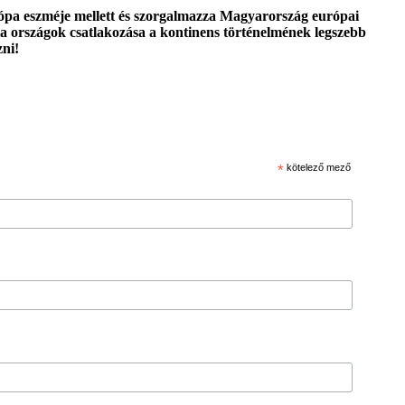
urópa eszméje mellett és szorgalmazza Magyarország európai
a országok csatlakozása a kontinens történelmének legszebb
zni!
*
kötelező mező