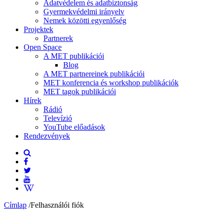
Adatvédelem és adatbiztonság
Gyermekvédelmi irányelv
Nemek közötti egyenlőség
Projektek
Partnerek
Open Space
A MET publikációi
Blog
A MET partnereinek publikációi
MET konferencia és workshop publikációk
MET tagok publikációi
Hírek
Rádió
Televízió
YouTube előadások
Rendezvények
Címlap
/
Felhasználói fiók