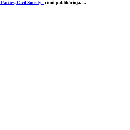
arties, Civil Society"
című publikációja. ...