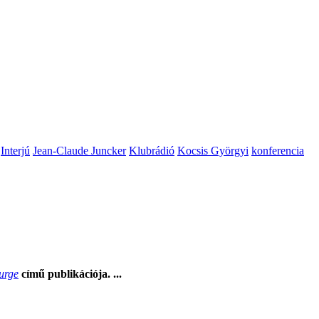
Interjú
Jean-Claude Juncker
Klubrádió
Kocsis Györgyi
konferencia
Surge
című publikációja. ...