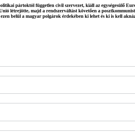
tikai pártoktól független civil szervezet, kiáll az egységesülő E
Unió létrejötte, majd a rendszerváltást követően a posztkommunist
 ezen belül a magyar polgárok érdekében ki lehet és ki is kell akná