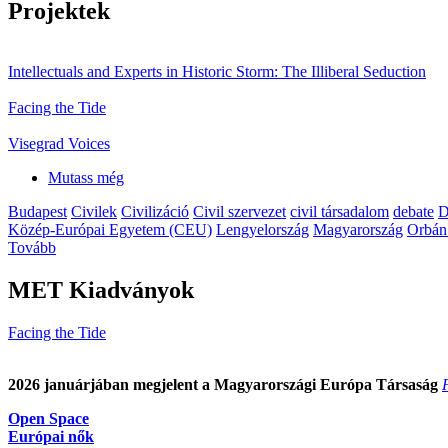
Projektek
Intellectuals and Experts in Historic Storm: The Illiberal Seduction
Facing the Tide
Visegrad Voices
Mutass még
Budapest
Civilek
Civilizáció
Civil szervezet
civil társadalom
debate
D
Közép-Európai Egyetem (CEU)
Lengyelország
Magyarország
Orbán
Tovább
MET Kiadványok
Facing the Tide
2026 januárjában megjelent a Magyarországi Európa Társaság
Open Space
Európai nők