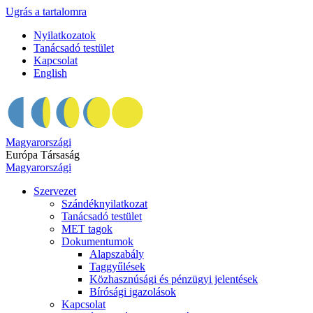
Ugrás a tartalomra
Nyilatkozatok
Tanácsadó testület
Kapcsolat
English
Magyarországi
Európa Társaság
Magyarországi
Szervezet
Szándéknyilatkozat
Tanácsadó testület
MET tagok
Dokumentumok
Alapszabály
Taggyűlések
Közhasznúsági és pénzügyi jelentések
Bírósági igazolások
Kapcsolat