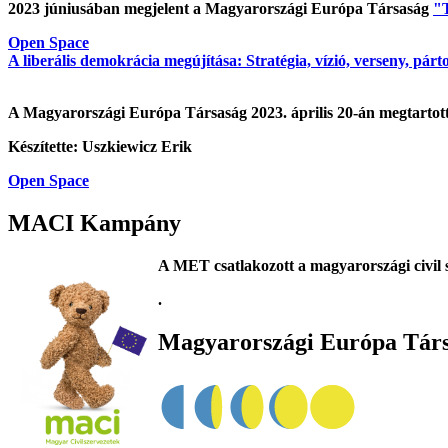
2023 júniusában megjelent a Magyarországi Európa Társaság
"T
Open Space
A liberális demokrácia megújítása: Stratégia, vízió, verseny, párt
A Magyarországi Európa Társaság 2023. április 20-án megtarto
Készítette: Uszkiewicz Erik
Open Space
MACI Kampány
A MET csatlakozott a magyarországi civil 
.
Magyarországi Európa Tár