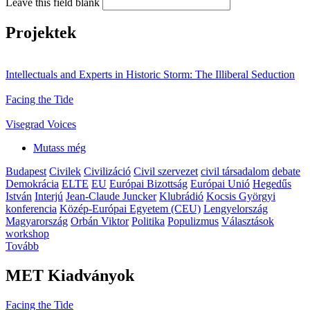
Leave this field blank
Projektek
Intellectuals and Experts in Historic Storm: The Illiberal Seduction
Facing the Tide
Visegrad Voices
Mutass még
Budapest
Civilek
Civilizáció
Civil szervezet
civil társadalom
debate
Demokrácia
ELTE
EU
Európai Bizottság
Európai Unió
Hegedűs
István
Interjú
Jean-Claude Juncker
Klubrádió
Kocsis Györgyi
konferencia
Közép-Európai Egyetem (CEU)
Lengyelország
Magyarország
Orbán Viktor
Politika
Populizmus
Választások
workshop
Tovább
MET Kiadványok
Facing the Tide