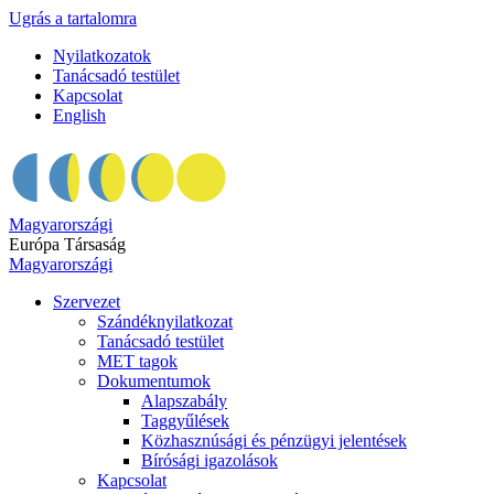
Ugrás a tartalomra
Nyilatkozatok
Tanácsadó testület
Kapcsolat
English
Magyarországi
Európa Társaság
Magyarországi
Szervezet
Szándéknyilatkozat
Tanácsadó testület
MET tagok
Dokumentumok
Alapszabály
Taggyűlések
Közhasznúsági és pénzügyi jelentések
Bírósági igazolások
Kapcsolat