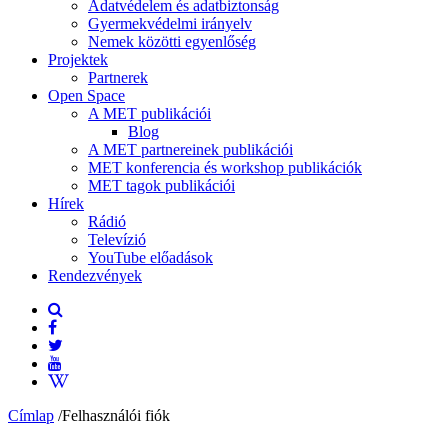
Adatvédelem és adatbiztonság
Gyermekvédelmi irányelv
Nemek közötti egyenlőség
Projektek
Partnerek
Open Space
A MET publikációi
Blog
A MET partnereinek publikációi
MET konferencia és workshop publikációk
MET tagok publikációi
Hírek
Rádió
Televízió
YouTube előadások
Rendezvények
Címlap
/
Felhasználói fiók