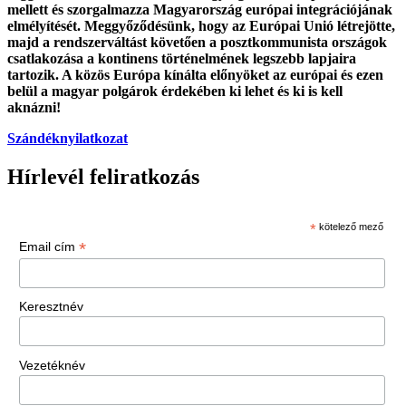
mellett és szorgalmazza Magyarország európai integrációjának
elmélyítését. Meggyőződésünk, hogy az Európai Unió létrejötte,
majd a rendszerváltást követően a posztkommunista országok
csatlakozása a kontinens történelmének legszebb lapjaira
tartozik. A közös Európa kínálta előnyöket az európai és ezen
belül a magyar polgárok érdekében ki lehet és ki is kell
aknázni!
Szándéknyilatkozat
Hírlevél feliratkozás
*
kötelező mező
*
Email cím
Keresztnév
Vezetéknév