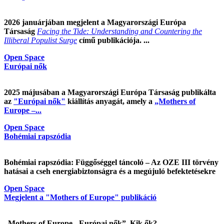
2026 januárjában megjelent a Magyarországi Európa
Társaság
Facing the Tide: Understanding and Countering the
Illiberal Populist Surge
című publikációja. ...
Open Space
Európai nők
2025 májusában a Magyarországi Európa Társaság publikálta
az
"Európai nők"
kiállítás anyagát, amely a
„Mothers of
Europe –...
Open Space
Bohémiai rapszódia
Bohémiai rapszódia: Függőséggel táncoló – Az OZE III törvény
hatásai a cseh energiabiztonságra és a megújuló befektetésekre
Open Space
Megjelent a "Mothers of Europe" publikáció
„Mothers of Europe - Európai nők”. Kik ők?