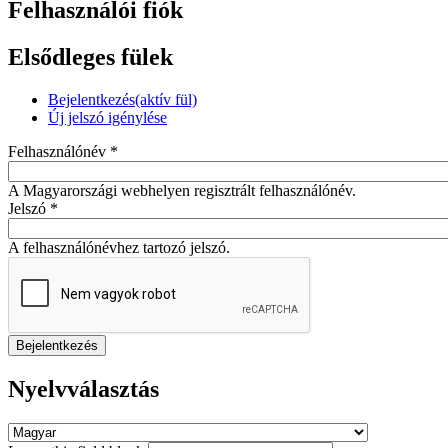
Felhasználói fiók
Elsődleges fülek
Bejelentkezés
(aktív fül)
Új jelszó igénylése
Felhasználónév
*
A Magyarországi webhelyen regisztrált felhasználónév.
Jelszó
*
A felhasználónévhez tartozó jelszó.
Nyelvválasztás