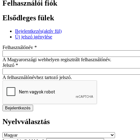
Felhasználói fiók
Elsődleges fülek
Bejelentkezés
(aktív fül)
Új jelszó igénylése
Felhasználónév
*
A Magyarországi webhelyen regisztrált felhasználónév.
Jelszó
*
A felhasználónévhez tartozó jelszó.
Nyelvválasztás