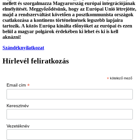
mellett és szorgalmazza Magyarország európai integrációjának
elmélyítését. Meggyőződésünk, hogy az Európai Unió létrejötte,
majd a rendszerváltást követően a posztkommunista országok
csatlakozása a kontinens történelmének legszebb lapjaira
tartozik. A közös Európa kínálta előnyöket az európai és ezen
belül a magyar polgárok érdekében ki lehet és ki is kell
aknázni!
Szándéknyilatkozat
Hírlevél feliratkozás
*
kötelező mező
*
Email cím
Keresztnév
Vezetéknév