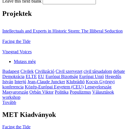
Leave this field blank
Projektek
Intellectuals and Experts in Historic Storm: The Illiberal Seduction
Facing the Tide
Visegrad Voices
Mutass még
Budapest
Civilek
Civilizáció
Civil szervezet
civil társadalom
debate
Demokrácia
ELTE
EU
Európai Bizottság
Európai Unió
Hegedűs
István
Interjú
Jean-Claude Juncker
Klubrádió
Kocsis Györgyi
konferencia
Közép-Európai Egyetem (CEU)
Lengyelország
Magyarország
Orbán Viktor
Politika
Populizmus
Választások
workshop
Tovább
MET Kiadványok
Facing the Tide