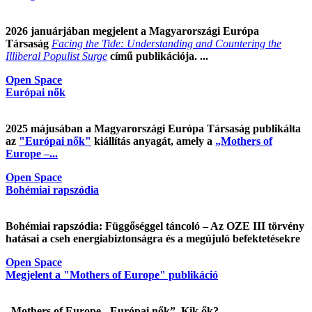
2026 januárjában megjelent a Magyarországi Európa
Társaság
Facing the Tide: Understanding and Countering the
Illiberal Populist Surge
című publikációja. ...
Open Space
Európai nők
2025 májusában a Magyarországi Európa Társaság publikálta
az
"Európai nők"
kiállítás anyagát, amely a
„Mothers of
Europe –...
Open Space
Bohémiai rapszódia
Bohémiai rapszódia: Függőséggel táncoló – Az OZE III törvény
hatásai a cseh energiabiztonságra és a megújuló befektetésekre
Open Space
Megjelent a "Mothers of Europe" publikáció
„Mothers of Europe - Európai nők”. Kik ők?