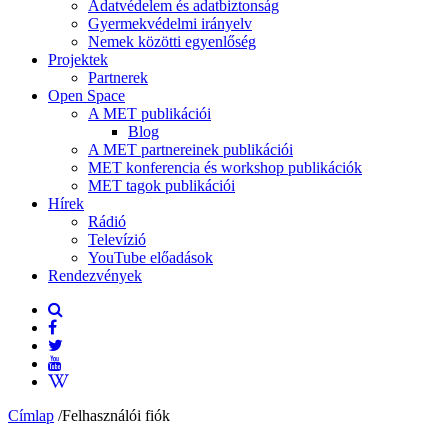
Adatvédelem és adatbiztonság
Gyermekvédelmi irányelv
Nemek közötti egyenlőség
Projektek
Partnerek
Open Space
A MET publikációi
Blog
A MET partnereinek publikációi
MET konferencia és workshop publikációk
MET tagok publikációi
Hírek
Rádió
Televízió
YouTube előadások
Rendezvények
Címlap
/
Felhasználói fiók