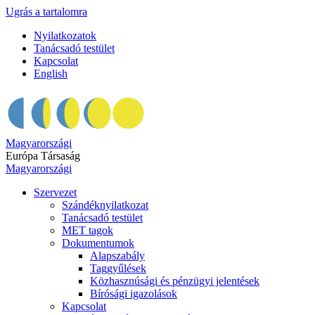
Ugrás a tartalomra
Nyilatkozatok
Tanácsadó testület
Kapcsolat
English
Magyarországi
Európa Társaság
Magyarországi
Szervezet
Szándéknyilatkozat
Tanácsadó testület
MET tagok
Dokumentumok
Alapszabály
Taggyűlések
Közhasznúsági és pénzügyi jelentések
Bírósági igazolások
Kapcsolat