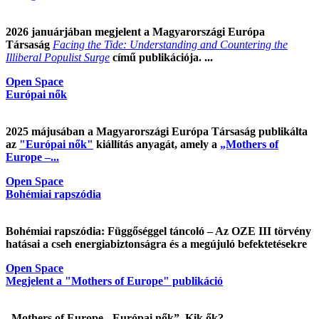
2026 januárjában megjelent a Magyarországi Európa
Társaság
Facing the Tide: Understanding and Countering the
Illiberal Populist Surge
című publikációja. ...
Open Space
Európai nők
2025 májusában a Magyarországi Európa Társaság publikálta
az
"Európai nők"
kiállítás anyagát, amely a
„Mothers of
Europe –...
Open Space
Bohémiai rapszódia
Bohémiai rapszódia: Függőséggel táncoló – Az OZE III törvény
hatásai a cseh energiabiztonságra és a megújuló befektetésekre
Open Space
Megjelent a "Mothers of Europe" publikáció
„Mothers of Europe - Európai nők”. Kik ők?