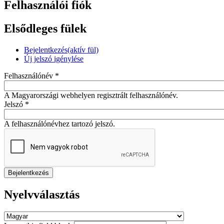
Felhasználói fiók
Elsődleges fülek
Bejelentkezés
(aktív fül)
Új jelszó igénylése
Felhasználónév
*
A Magyarországi webhelyen regisztrált felhasználónév.
Jelszó
*
A felhasználónévhez tartozó jelszó.
Nyelvválasztás