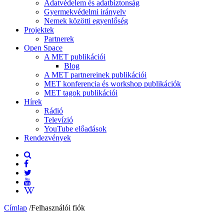
Adatvédelem és adatbiztonság
Gyermekvédelmi irányelv
Nemek közötti egyenlőség
Projektek
Partnerek
Open Space
A MET publikációi
Blog
A MET partnereinek publikációi
MET konferencia és workshop publikációk
MET tagok publikációi
Hírek
Rádió
Televízió
YouTube előadások
Rendezvények
Címlap
/
Felhasználói fiók