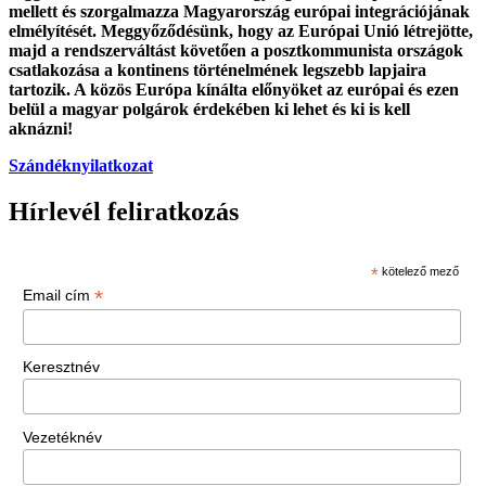
mellett és szorgalmazza Magyarország európai integrációjának
elmélyítését. Meggyőződésünk, hogy az Európai Unió létrejötte,
majd a rendszerváltást követően a posztkommunista országok
csatlakozása a kontinens történelmének legszebb lapjaira
tartozik. A közös Európa kínálta előnyöket az európai és ezen
belül a magyar polgárok érdekében ki lehet és ki is kell
aknázni!
Szándéknyilatkozat
Hírlevél feliratkozás
*
kötelező mező
*
Email cím
Keresztnév
Vezetéknév