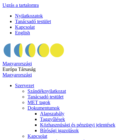
Ugrás a tartalomra
Nyilatkozatok
Tanácsadó testület
Kapcsolat
English
Magyarországi
Európa Társaság
Magyarországi
Szervezet
Szándéknyilatkozat
Tanácsadó testület
MET tagok
Dokumentumok
Alapszabály
Taggyűlések
Közhasznúsági és pénzügyi jelentések
Bírósági igazolások
Kapcsolat