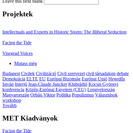
Leave this field blank
Projektek
Intellectuals and Experts in Historic Storm: The Illiberal Seduction
Facing the Tide
Visegrad Voices
Mutass még
Budapest
Civilek
Civilizáció
Civil szervezet
civil társadalom
debate
Demokrácia
ELTE
EU
Európai Bizottság
Európai Unió
Hegedűs
István
Interjú
Jean-Claude Juncker
Klubrádió
Kocsis Györgyi
konferencia
Közép-Európai Egyetem (CEU)
Lengyelország
Magyarország
Orbán Viktor
Politika
Populizmus
Választások
workshop
Tovább
MET Kiadványok
Facing the Tide