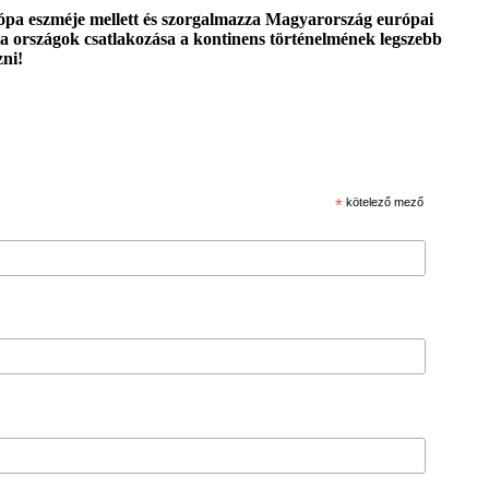
urópa eszméje mellett és szorgalmazza Magyarország európai
a országok csatlakozása a kontinens történelmének legszebb
zni!
*
kötelező mező