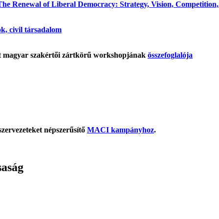
he Renewal of Liberal Democracy: Strategy, Vision, Competition, P
ok, civil társadalom
tt magyar szakértői zártkörű workshopjának
összefoglalója
szervezeteket népszerűsítő
MACI kampányhoz
.
saság