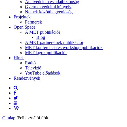
Adatvédelem és adatbiztonság
Gyermekvédelmi irányelv
Nemek közötti egyenlőség
Projektek
Partnerek
Open Space
A MET publikációi
Blog
A MET partnereinek publikációi
MET konferencia és workshop publikációk
MET tagok publikációi
Hírek
Rádió
Televízió
YouTube előadások
Rendezvények
Címlap
/
Felhasználói fiók