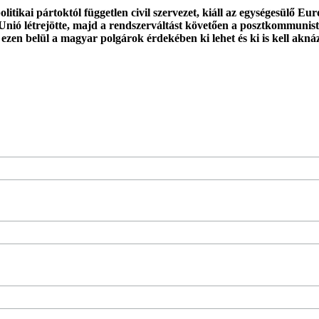
tikai pártoktól független civil szervezet, kiáll az egységesülő E
Unió létrejötte, majd a rendszerváltást követően a posztkommunist
 ezen belül a magyar polgárok érdekében ki lehet és ki is kell akná