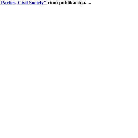
arties, Civil Society"
című publikációja. ...