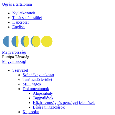
Ugrás a tartalomra
Nyilatkozatok
Tanácsadó testület
Kapcsolat
English
Magyarországi
Európa Társaság
Magyarországi
Szervezet
Szándéknyilatkozat
Tanácsadó testület
MET tagok
Dokumentumok
Alapszabály
Taggyűlések
Közhasznúsági és pénzügyi jelentések
Bírósági igazolások
Kapcsolat