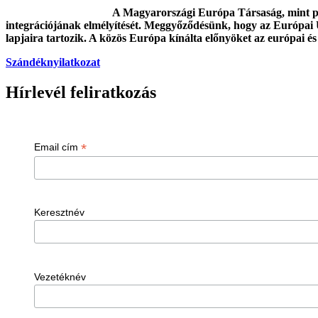
A Magyarországi Európa Társaság, mint poli
integrációjának elmélyítését. Meggyőződésünk, hogy az Európai 
lapjaira tartozik. A közös Európa kínálta előnyöket az európai és
Szándéknyilatkozat
Hírlevél feliratkozás
*
Email cím
Keresztnév
Vezetéknév