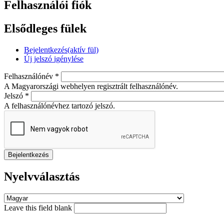
Felhasználói fiók
Elsődleges fülek
Bejelentkezés
(aktív fül)
Új jelszó igénylése
Felhasználónév
*
A Magyarországi webhelyen regisztrált felhasználónév.
Jelszó
*
A felhasználónévhez tartozó jelszó.
Nyelvválasztás
Leave this field blank