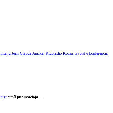
Interjú
Jean-Claude Juncker
Klubrádió
Kocsis Györgyi
konferencia
Surge
című publikációja. ...