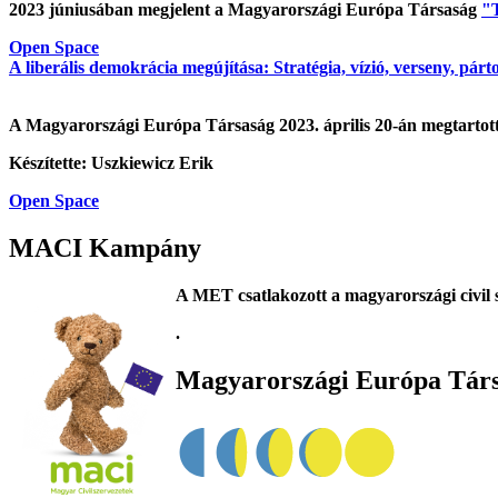
2023 júniusában megjelent a Magyarországi Európa Társaság
"T
Open Space
A liberális demokrácia megújítása: Stratégia, vízió, verseny, párt
A Magyarországi Európa Társaság 2023. április 20-án megtarto
Készítette: Uszkiewicz Erik
Open Space
MACI Kampány
A MET csatlakozott a magyarországi civil 
.
Magyarországi Európa Tár