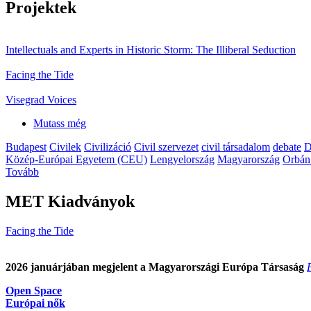
Projektek
Intellectuals and Experts in Historic Storm: The Illiberal Seduction
Facing the Tide
Visegrad Voices
Mutass még
Budapest
Civilek
Civilizáció
Civil szervezet
civil társadalom
debate
D
Közép-Európai Egyetem (CEU)
Lengyelország
Magyarország
Orbán
Tovább
MET Kiadványok
Facing the Tide
2026 januárjában megjelent a Magyarországi Európa Társaság
Open Space
Európai nők