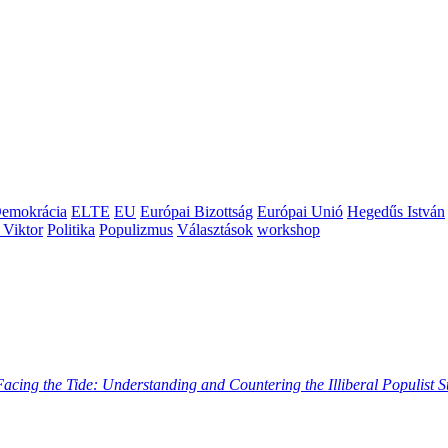
emokrácia
ELTE
EU
Európai Bizottság
Európai Unió
Hegedűs István
 Viktor
Politika
Populizmus
Választások
workshop
Facing the Tide: Understanding and Countering the Illiberal Populist 