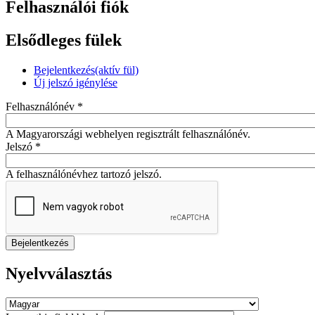
Felhasználói fiók
Elsődleges fülek
Bejelentkezés
(aktív fül)
Új jelszó igénylése
Felhasználónév
*
A Magyarországi webhelyen regisztrált felhasználónév.
Jelszó
*
A felhasználónévhez tartozó jelszó.
Nyelvválasztás