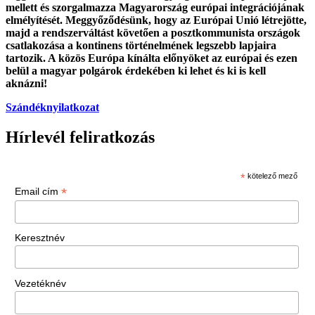
mellett és szorgalmazza Magyarország európai integrációjának
elmélyítését. Meggyőződésünk, hogy az Európai Unió létrejötte,
majd a rendszerváltást követően a posztkommunista országok
csatlakozása a kontinens történelmének legszebb lapjaira
tartozik. A közös Európa kínálta előnyöket az európai és ezen
belül a magyar polgárok érdekében ki lehet és ki is kell
aknázni!
Szándéknyilatkozat
Hírlevél feliratkozás
*
kötelező mező
*
Email cím
Keresztnév
Vezetéknév