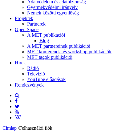
Adatvédelem és adatbiztonság
Gyermekvédelmi irányelv
Nemek közötti egyenlőség
Projektek
Partnerek
Open Space
A MET publikációi
Blog
A MET partnereinek publikációi
MET konferencia és workshop publikációk
MET tagok publikációi
Hírek
Rádió
Televízió
YouTube előadások
Rendezvények
Címlap
/
Felhasználói fiók