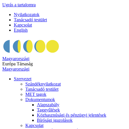
Ugrás a tartalomra
Nyilatkozatok
Tanácsadó testület
Kapcsolat
English
Magyarországi
Európa Társaság
Magyarországi
Szervezet
Szándéknyilatkozat
Tanácsadó testület
MET tagok
Dokumentumok
Alapszabály
Taggyűlések
Közhasznúsági és pénzügyi jelentések
Bírósági igazolások
Kapcsolat