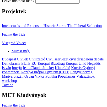
Leave this field blank
Projektek
Intellectuals and Experts in Historic Storm: The Illiberal Seduction
Facing the Tide
Visegrad Voices
Mutass még
Budapest
Civilek
Civilizáció
Civil szervezet
civil társadalom
debate
Demokrácia
ELTE
EU
Európai Bizottság
Európai Unió
Hegedűs
István
Interjú
Jean-Claude Juncker
Klubrádió
Kocsis Györgyi
konferencia
Közép-Európai Egyetem (CEU)
Lengyelország
Magyarország
Orbán Viktor
Politika
Populizmus
Választások
workshop
Tovább
MET Kiadványok
Facing the Tide