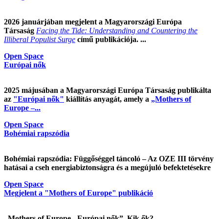
2026 januárjában megjelent a Magyarországi Európa
Társaság
Facing the Tide: Understanding and Countering the
Illiberal Populist Surge
című publikációja. ...
Open Space
Európai nők
2025 májusában a Magyarországi Európa Társaság publikálta
az
"Európai nők"
kiállítás anyagát, amely a
„Mothers of
Europe –...
Open Space
Bohémiai rapszódia
Bohémiai rapszódia: Függőséggel táncoló – Az OZE III törvény
hatásai a cseh energiabiztonságra és a megújuló befektetésekre
Open Space
Megjelent a "Mothers of Europe" publikáció
„Mothers of Europe - Európai nők”. Kik ők?