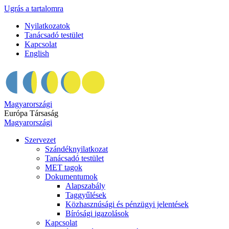
Ugrás a tartalomra
Nyilatkozatok
Tanácsadó testület
Kapcsolat
English
Magyarországi
Európa Társaság
Magyarországi
Szervezet
Szándéknyilatkozat
Tanácsadó testület
MET tagok
Dokumentumok
Alapszabály
Taggyűlések
Közhasznúsági és pénzügyi jelentések
Bírósági igazolások
Kapcsolat