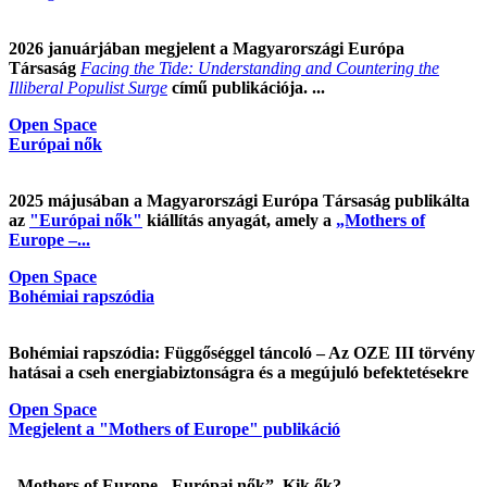
2026 januárjában megjelent a Magyarországi Európa
Társaság
Facing the Tide: Understanding and Countering the
Illiberal Populist Surge
című publikációja. ...
Open Space
Európai nők
2025 májusában a Magyarországi Európa Társaság publikálta
az
"Európai nők"
kiállítás anyagát, amely a
„Mothers of
Europe –...
Open Space
Bohémiai rapszódia
Bohémiai rapszódia: Függőséggel táncoló – Az OZE III törvény
hatásai a cseh energiabiztonságra és a megújuló befektetésekre
Open Space
Megjelent a "Mothers of Europe" publikáció
„Mothers of Europe - Európai nők”. Kik ők?