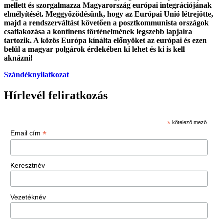
mellett és szorgalmazza Magyarország európai integrációjának
elmélyítését. Meggyőződésünk, hogy az Európai Unió létrejötte,
majd a rendszerváltást követően a posztkommunista országok
csatlakozása a kontinens történelmének legszebb lapjaira
tartozik. A közös Európa kínálta előnyöket az európai és ezen
belül a magyar polgárok érdekében ki lehet és ki is kell
aknázni!
Szándéknyilatkozat
Hírlevél feliratkozás
*
kötelező mező
*
Email cím
Keresztnév
Vezetéknév