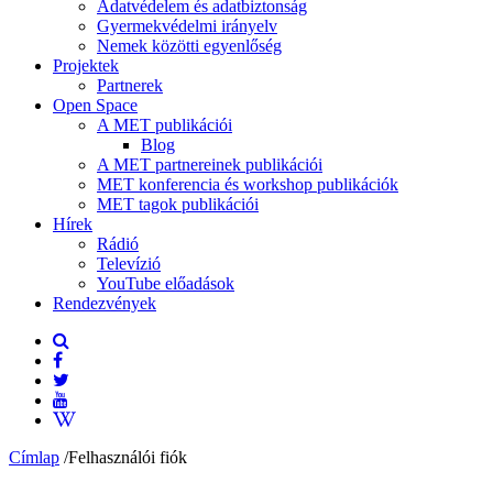
Adatvédelem és adatbiztonság
Gyermekvédelmi irányelv
Nemek közötti egyenlőség
Projektek
Partnerek
Open Space
A MET publikációi
Blog
A MET partnereinek publikációi
MET konferencia és workshop publikációk
MET tagok publikációi
Hírek
Rádió
Televízió
YouTube előadások
Rendezvények
Címlap
/
Felhasználói fiók