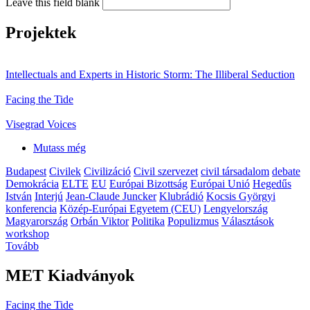
Leave this field blank
Projektek
Intellectuals and Experts in Historic Storm: The Illiberal Seduction
Facing the Tide
Visegrad Voices
Mutass még
Budapest
Civilek
Civilizáció
Civil szervezet
civil társadalom
debate
Demokrácia
ELTE
EU
Európai Bizottság
Európai Unió
Hegedűs
István
Interjú
Jean-Claude Juncker
Klubrádió
Kocsis Györgyi
konferencia
Közép-Európai Egyetem (CEU)
Lengyelország
Magyarország
Orbán Viktor
Politika
Populizmus
Választások
workshop
Tovább
MET Kiadványok
Facing the Tide