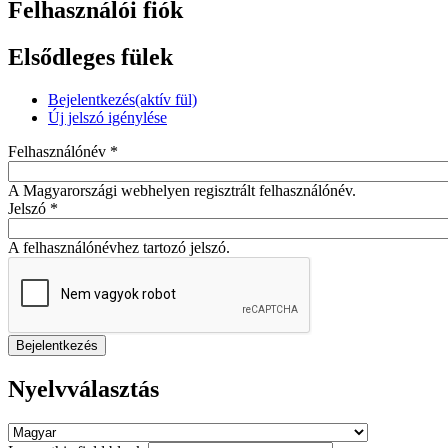
Felhasználói fiók
Elsődleges fülek
Bejelentkezés
(aktív fül)
Új jelszó igénylése
Felhasználónév
*
A Magyarországi webhelyen regisztrált felhasználónév.
Jelszó
*
A felhasználónévhez tartozó jelszó.
Nyelvválasztás