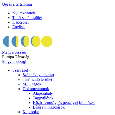
Ugrás a tartalomra
Nyilatkozatok
Tanácsadó testület
Kapcsolat
English
Magyarországi
Európa Társaság
Magyarországi
Szervezet
Szándéknyilatkozat
Tanácsadó testület
MET tagok
Dokumentumok
Alapszabály
Taggyűlések
Közhasznúsági és pénzügyi jelentések
Bírósági igazolások
Kapcsolat