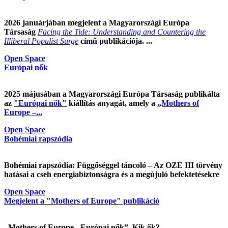
2026 januárjában megjelent a Magyarországi Európa
Társaság
Facing the Tide: Understanding and Countering the
Illiberal Populist Surge
című publikációja. ...
Open Space
Európai nők
2025 májusában a Magyarországi Európa Társaság publikálta
az
"Európai nők"
kiállítás anyagát, amely a
„Mothers of
Europe –...
Open Space
Bohémiai rapszódia
Bohémiai rapszódia: Függőséggel táncoló – Az OZE III törvény
hatásai a cseh energiabiztonságra és a megújuló befektetésekre
Open Space
Megjelent a "Mothers of Europe" publikáció
„Mothers of Europe - Európai nők”. Kik ők?