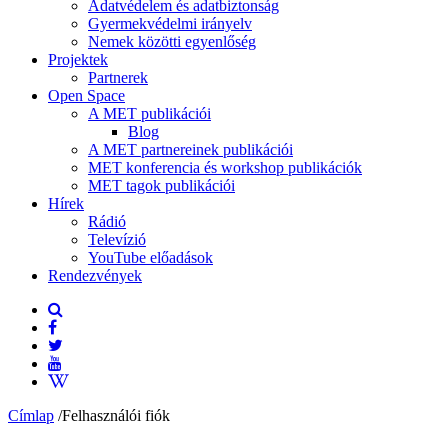
Adatvédelem és adatbiztonság
Gyermekvédelmi irányelv
Nemek közötti egyenlőség
Projektek
Partnerek
Open Space
A MET publikációi
Blog
A MET partnereinek publikációi
MET konferencia és workshop publikációk
MET tagok publikációi
Hírek
Rádió
Televízió
YouTube előadások
Rendezvények
Címlap
/
Felhasználói fiók