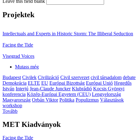
Leave this field blank
Projektek
Intellectuals and Experts in Historic Storm: The Illiberal Seduction
Facing the Tide
Visegrad Voices
Mutass még
Budapest
Civilek
Civilizáció
Civil szervezet
civil társadalom
debate
Demokrácia
ELTE
EU
Európai Bizottság
Európai Unió
Hegedűs
István
Interjú
Jean-Claude Juncker
Klubrádió
Kocsis Györgyi
konferencia
Közép-Európai Egyetem (CEU)
Lengyelország
Magyarország
Orbán Viktor
Politika
Populizmus
Választások
workshop
Tovább
MET Kiadványok
Facing the Tide