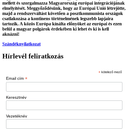
mellett és szorgalmazza Magyarország európai integrációjának
elmélyítését. Meggyőződésünk, hogy az Európai Unió létrejötte,
majd a rendszerváltást követően a posztkommunista országok
csatlakozása a kontinens történelmének legszebb lapjaira
tartozik. A közös Európa kínálta előnyöket az európai és ezen
belül a magyar polgárok érdekében ki lehet és ki is kell
aknázni!
Szándéknyilatkozat
Hírlevél feliratkozás
*
kötelező mező
*
Email cím
Keresztnév
Vezetéknév