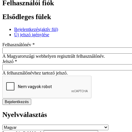
Felhasználói fiók
Elsődleges fülek
Bejelentkezés
(aktív fül)
Új jelszó igénylése
Felhasználónév
*
A Magyarországi webhelyen regisztrált felhasználónév.
Jelszó
*
A felhasználónévhez tartozó jelszó.
Nyelvválasztás