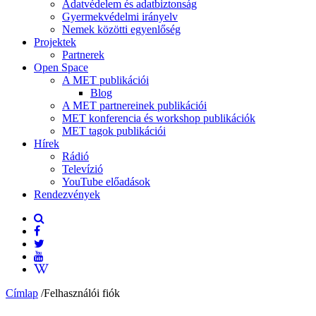
Adatvédelem és adatbiztonság
Gyermekvédelmi irányelv
Nemek közötti egyenlőség
Projektek
Partnerek
Open Space
A MET publikációi
Blog
A MET partnereinek publikációi
MET konferencia és workshop publikációk
MET tagok publikációi
Hírek
Rádió
Televízió
YouTube előadások
Rendezvények
Címlap
/
Felhasználói fiók