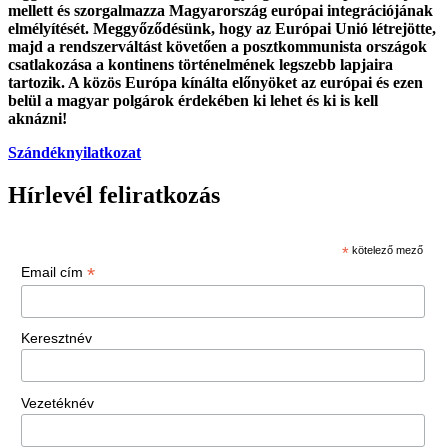
mellett és szorgalmazza Magyarország európai integrációjának
elmélyítését. Meggyőződésünk, hogy az Európai Unió létrejötte,
majd a rendszerváltást követően a posztkommunista országok
csatlakozása a kontinens történelmének legszebb lapjaira
tartozik. A közös Európa kínálta előnyöket az európai és ezen
belül a magyar polgárok érdekében ki lehet és ki is kell
aknázni!
Szándéknyilatkozat
Hírlevél feliratkozás
*
kötelező mező
*
Email cím
Keresztnév
Vezetéknév