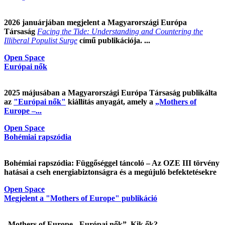
2026 januárjában megjelent a Magyarországi Európa
Társaság
Facing the Tide: Understanding and Countering the
Illiberal Populist Surge
című publikációja. ...
Open Space
Európai nők
2025 májusában a Magyarországi Európa Társaság publikálta
az
"Európai nők"
kiállítás anyagát, amely a
„Mothers of
Europe –...
Open Space
Bohémiai rapszódia
Bohémiai rapszódia: Függőséggel táncoló – Az OZE III törvény
hatásai a cseh energiabiztonságra és a megújuló befektetésekre
Open Space
Megjelent a "Mothers of Europe" publikáció
„Mothers of Europe - Európai nők”. Kik ők?