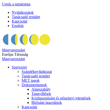
Ugrás a tartalomra
Nyilatkozatok
Tanácsadó testület
Kapcsolat
English
Magyarországi
Európa Társaság
Magyarországi
Szervezet
Szándéknyilatkozat
Tanácsadó testület
MET tagok
Dokumentumok
Alapszabály
Taggyűlések
Közhasznúsági és pénzügyi jelentések
Bírósági igazolások
Kapcsolat