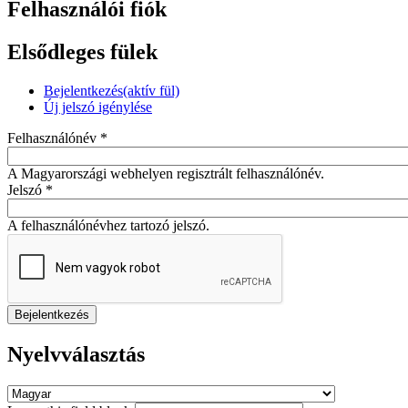
Felhasználói fiók
Elsődleges fülek
Bejelentkezés
(aktív fül)
Új jelszó igénylése
Felhasználónév
*
A Magyarországi webhelyen regisztrált felhasználónév.
Jelszó
*
A felhasználónévhez tartozó jelszó.
Nyelvválasztás