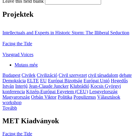
Leave this field blank
Projektek
Intellectuals and Experts in Historic Storm: The Illiberal Seduction
Facing the Tide
Visegrad Voices
Mutass még
Budapest
Civilek
Civilizáció
Civil szervezet
civil társadalom
debate
Demokrácia
ELTE
EU
Európai Bizottság
Európai Unió
Hegedűs
István
Interjú
Jean-Claude Juncker
Klubrádió
Kocsis Györgyi
konferencia
Közép-Európai Egyetem (CEU)
Lengyelország
Magyarország
Orbán Viktor
Politika
Populizmus
Választások
workshop
Tovább
MET Kiadványok
Facing the Tide