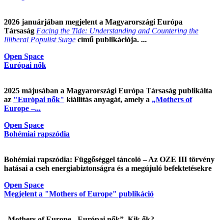
2026 januárjában megjelent a Magyarországi Európa
Társaság
Facing the Tide: Understanding and Countering the
Illiberal Populist Surge
című publikációja. ...
Open Space
Európai nők
2025 májusában a Magyarországi Európa Társaság publikálta
az
"Európai nők"
kiállítás anyagát, amely a
„Mothers of
Europe –...
Open Space
Bohémiai rapszódia
Bohémiai rapszódia: Függőséggel táncoló – Az OZE III törvény
hatásai a cseh energiabiztonságra és a megújuló befektetésekre
Open Space
Megjelent a "Mothers of Europe" publikáció
„Mothers of Europe - Európai nők”. Kik ők?