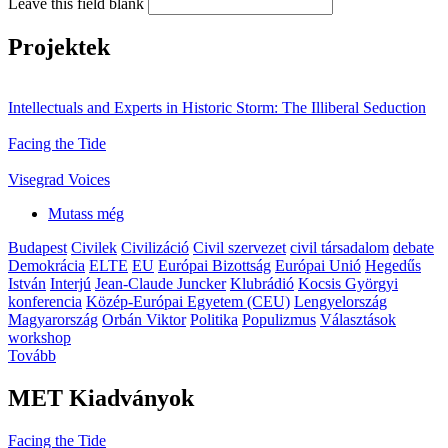
Leave this field blank
Projektek
Intellectuals and Experts in Historic Storm: The Illiberal Seduction
Facing the Tide
Visegrad Voices
Mutass még
Budapest
Civilek
Civilizáció
Civil szervezet
civil társadalom
debate
Demokrácia
ELTE
EU
Európai Bizottság
Európai Unió
Hegedűs
István
Interjú
Jean-Claude Juncker
Klubrádió
Kocsis Györgyi
konferencia
Közép-Európai Egyetem (CEU)
Lengyelország
Magyarország
Orbán Viktor
Politika
Populizmus
Választások
workshop
Tovább
MET Kiadványok
Facing the Tide