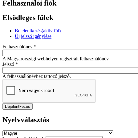
Felhasználói fiók
Elsődleges fülek
Bejelentkezés
(aktív fül)
Új jelszó igénylése
Felhasználónév
*
A Magyarországi webhelyen regisztrált felhasználónév.
Jelszó
*
A felhasználónévhez tartozó jelszó.
Nyelvválasztás