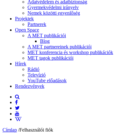
Adatvédelem és adatbiztonság
Gyermekvédelmi irányelv
Nemek közötti egyenlőség
Projektek
Partnerek
Open Space
A MET publikációi
Blog
A MET partnereinek publikációi
MET konferencia és workshop publikációk
MET tagok publikációi
Hírek
Rádió
Televízió
YouTube előadások
Rendezvények
Címlap
/
Felhasználói fiók