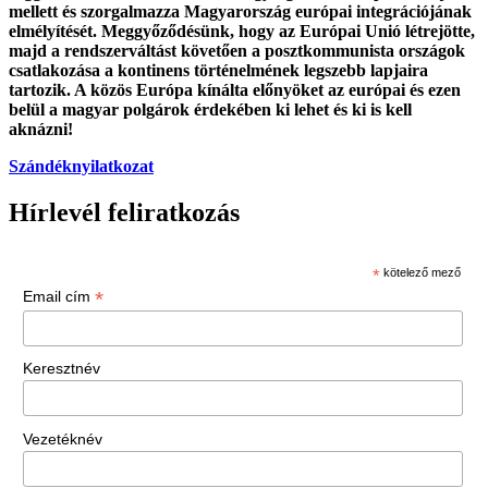
mellett és szorgalmazza Magyarország európai integrációjának
elmélyítését. Meggyőződésünk, hogy az Európai Unió létrejötte,
majd a rendszerváltást követően a posztkommunista országok
csatlakozása a kontinens történelmének legszebb lapjaira
tartozik. A közös Európa kínálta előnyöket az európai és ezen
belül a magyar polgárok érdekében ki lehet és ki is kell
aknázni!
Szándéknyilatkozat
Hírlevél feliratkozás
*
kötelező mező
*
Email cím
Keresztnév
Vezetéknév