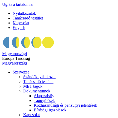
Ugrás a tartalomra
Nyilatkozatok
Tanácsadó testület
Kapcsolat
English
Magyarországi
Európa Társaság
Magyarországi
Szervezet
Szándéknyilatkozat
Tanácsadó testület
MET tagok
Dokumentumok
Alapszabály
Taggyűlések
Közhasznúsági és pénzügyi jelentések
Bírósági igazolások
Kapcsolat