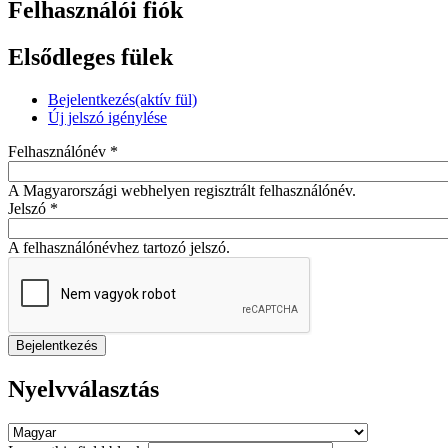
Felhasználói fiók
Elsődleges fülek
Bejelentkezés
(aktív fül)
Új jelszó igénylése
Felhasználónév
*
A Magyarországi webhelyen regisztrált felhasználónév.
Jelszó
*
A felhasználónévhez tartozó jelszó.
Nyelvválasztás