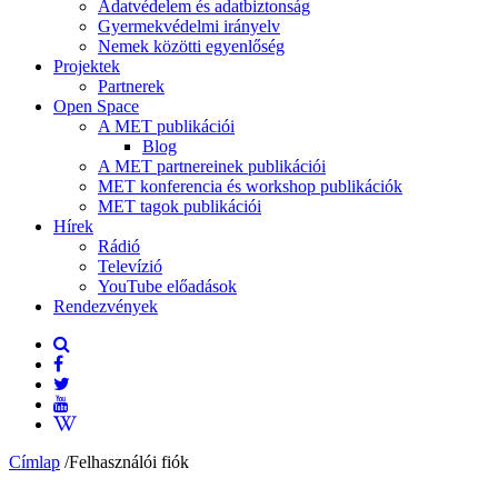
Adatvédelem és adatbiztonság
Gyermekvédelmi irányelv
Nemek közötti egyenlőség
Projektek
Partnerek
Open Space
A MET publikációi
Blog
A MET partnereinek publikációi
MET konferencia és workshop publikációk
MET tagok publikációi
Hírek
Rádió
Televízió
YouTube előadások
Rendezvények
Címlap
/
Felhasználói fiók