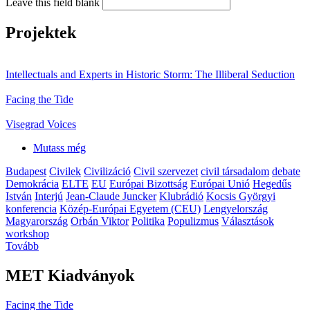
Leave this field blank
Projektek
Intellectuals and Experts in Historic Storm: The Illiberal Seduction
Facing the Tide
Visegrad Voices
Mutass még
Budapest
Civilek
Civilizáció
Civil szervezet
civil társadalom
debate
Demokrácia
ELTE
EU
Európai Bizottság
Európai Unió
Hegedűs
István
Interjú
Jean-Claude Juncker
Klubrádió
Kocsis Györgyi
konferencia
Közép-Európai Egyetem (CEU)
Lengyelország
Magyarország
Orbán Viktor
Politika
Populizmus
Választások
workshop
Tovább
MET Kiadványok
Facing the Tide