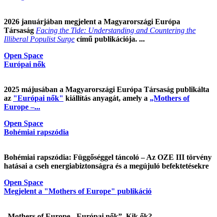
2026 januárjában megjelent a Magyarországi Európa
Társaság
Facing the Tide: Understanding and Countering the
Illiberal Populist Surge
című publikációja. ...
Open Space
Európai nők
2025 májusában a Magyarországi Európa Társaság publikálta
az
"Európai nők"
kiállítás anyagát, amely a
„Mothers of
Europe –...
Open Space
Bohémiai rapszódia
Bohémiai rapszódia: Függőséggel táncoló – Az OZE III törvény
hatásai a cseh energiabiztonságra és a megújuló befektetésekre
Open Space
Megjelent a "Mothers of Europe" publikáció
„Mothers of Europe - Európai nők”. Kik ők?