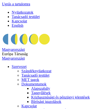
Ugrás a tartalomra
Nyilatkozatok
Tanácsadó testület
Kapcsolat
English
Magyarországi
Európa Társaság
Magyarországi
Szervezet
Szándéknyilatkozat
Tanácsadó testület
MET tagok
Dokumentumok
Alapszabály
Taggyűlések
Közhasznúsági és pénzügyi jelentések
Bírósági igazolások
Kapcsolat