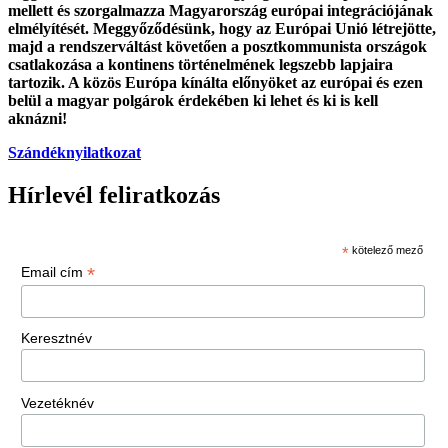
mellett és szorgalmazza Magyarország európai integrációjának
elmélyítését. Meggyőződésünk, hogy az Európai Unió létrejötte,
majd a rendszerváltást követően a posztkommunista országok
csatlakozása a kontinens történelmének legszebb lapjaira
tartozik. A közös Európa kínálta előnyöket az európai és ezen
belül a magyar polgárok érdekében ki lehet és ki is kell
aknázni!
Szándéknyilatkozat
Hírlevél feliratkozás
*
kötelező mező
*
Email cím
Keresztnév
Vezetéknév