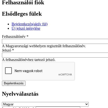
Felhasználói fiók
Elsődleges fülek
Bejelentkezés
(aktív fül)
Új jelszó igénylése
Felhasználónév
*
A Magyarországi webhelyen regisztrált felhasználónév.
Jelszó
*
A felhasználónévhez tartozó jelszó.
Nyelvválasztás