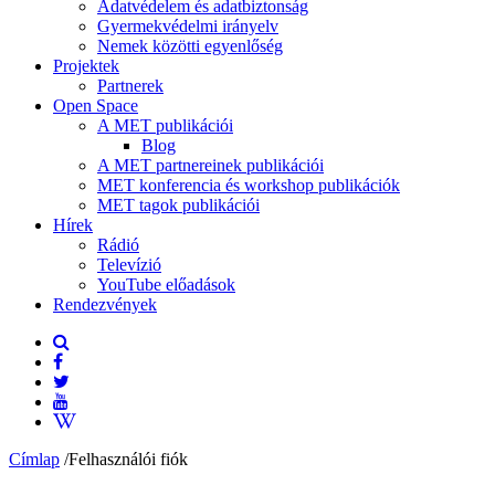
Adatvédelem és adatbiztonság
Gyermekvédelmi irányelv
Nemek közötti egyenlőség
Projektek
Partnerek
Open Space
A MET publikációi
Blog
A MET partnereinek publikációi
MET konferencia és workshop publikációk
MET tagok publikációi
Hírek
Rádió
Televízió
YouTube előadások
Rendezvények
Címlap
/
Felhasználói fiók