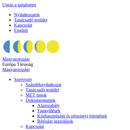
Ugrás a tartalomra
Nyilatkozatok
Tanácsadó testület
Kapcsolat
English
Magyarországi
Európa Társaság
Magyarországi
Szervezet
Szándéknyilatkozat
Tanácsadó testület
MET tagok
Dokumentumok
Alapszabály
Taggyűlések
Közhasznúsági és pénzügyi jelentések
Bírósági igazolások
Kapcsolat