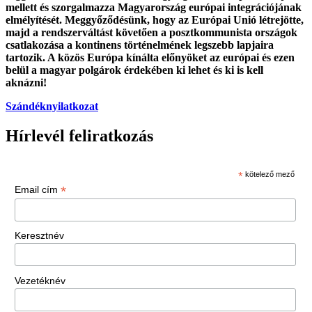
mellett és szorgalmazza Magyarország európai integrációjának
elmélyítését. Meggyőződésünk, hogy az Európai Unió létrejötte,
majd a rendszerváltást követően a posztkommunista országok
csatlakozása a kontinens történelmének legszebb lapjaira
tartozik. A közös Európa kínálta előnyöket az európai és ezen
belül a magyar polgárok érdekében ki lehet és ki is kell
aknázni!
Szándéknyilatkozat
Hírlevél feliratkozás
*
kötelező mező
*
Email cím
Keresztnév
Vezetéknév