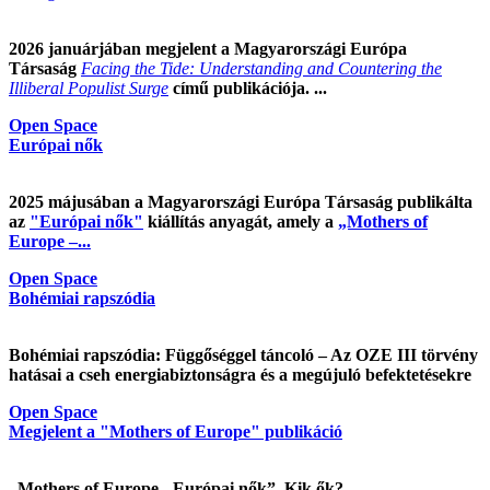
2026 januárjában megjelent a Magyarországi Európa
Társaság
Facing the Tide: Understanding and Countering the
Illiberal Populist Surge
című publikációja. ...
Open Space
Európai nők
2025 májusában a Magyarországi Európa Társaság publikálta
az
"Európai nők"
kiállítás anyagát, amely a
„Mothers of
Europe –...
Open Space
Bohémiai rapszódia
Bohémiai rapszódia: Függőséggel táncoló – Az OZE III törvény
hatásai a cseh energiabiztonságra és a megújuló befektetésekre
Open Space
Megjelent a "Mothers of Europe" publikáció
„Mothers of Europe - Európai nők”. Kik ők?