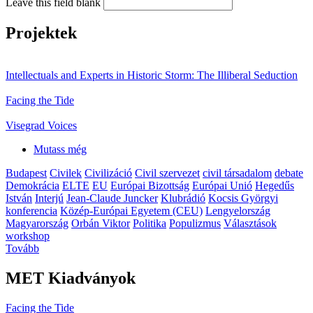
Leave this field blank
Projektek
Intellectuals and Experts in Historic Storm: The Illiberal Seduction
Facing the Tide
Visegrad Voices
Mutass még
Budapest
Civilek
Civilizáció
Civil szervezet
civil társadalom
debate
Demokrácia
ELTE
EU
Európai Bizottság
Európai Unió
Hegedűs
István
Interjú
Jean-Claude Juncker
Klubrádió
Kocsis Györgyi
konferencia
Közép-Európai Egyetem (CEU)
Lengyelország
Magyarország
Orbán Viktor
Politika
Populizmus
Választások
workshop
Tovább
MET Kiadványok
Facing the Tide