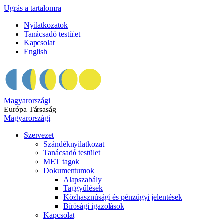
Ugrás a tartalomra
Nyilatkozatok
Tanácsadó testület
Kapcsolat
English
Magyarországi
Európa Társaság
Magyarországi
Szervezet
Szándéknyilatkozat
Tanácsadó testület
MET tagok
Dokumentumok
Alapszabály
Taggyűlések
Közhasznúsági és pénzügyi jelentések
Bírósági igazolások
Kapcsolat