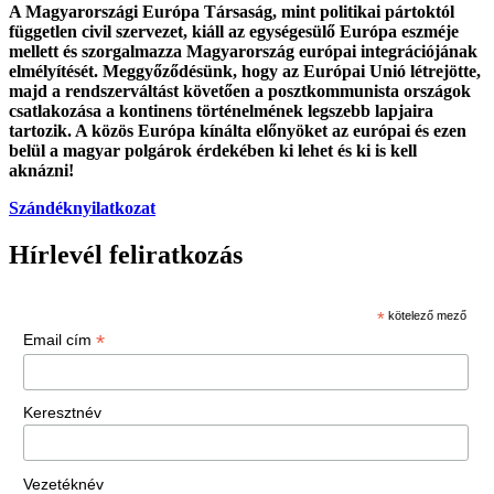
A Magyarországi Európa Társaság, mint politikai pártoktól
független civil szervezet, kiáll az egységesülő Európa eszméje
mellett és szorgalmazza Magyarország európai integrációjának
elmélyítését. Meggyőződésünk, hogy az Európai Unió létrejötte,
majd a rendszerváltást követően a posztkommunista országok
csatlakozása a kontinens történelmének legszebb lapjaira
tartozik. A közös Európa kínálta előnyöket az európai és ezen
belül a magyar polgárok érdekében ki lehet és ki is kell
aknázni!
Szándéknyilatkozat
Hírlevél feliratkozás
*
kötelező mező
*
Email cím
Keresztnév
Vezetéknév