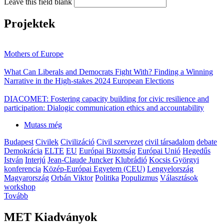
Leave this field blank
Projektek
Mothers of Europe
What Can Liberals and Democrats Fight With? Finding a Winning
Narrative in the High-stakes 2024 European Elections
DIACOMET: Fostering capacity building for civic resilience and
participation: Dialogic communication ethics and accountability
Mutass még
Budapest
Civilek
Civilizáció
Civil szervezet
civil társadalom
debate
Demokrácia
ELTE
EU
Európai Bizottság
Európai Unió
Hegedűs
István
Interjú
Jean-Claude Juncker
Klubrádió
Kocsis Györgyi
konferencia
Közép-Európai Egyetem (CEU)
Lengyelország
Magyarország
Orbán Viktor
Politika
Populizmus
Választások
workshop
Tovább
MET Kiadványok