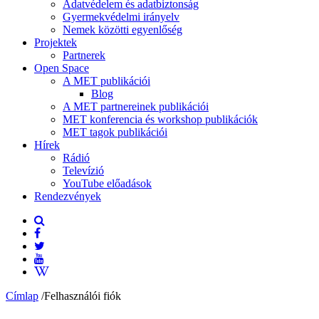
Adatvédelem és adatbiztonság
Gyermekvédelmi irányelv
Nemek közötti egyenlőség
Projektek
Partnerek
Open Space
A MET publikációi
Blog
A MET partnereinek publikációi
MET konferencia és workshop publikációk
MET tagok publikációi
Hírek
Rádió
Televízió
YouTube előadások
Rendezvények
Címlap
/
Felhasználói fiók