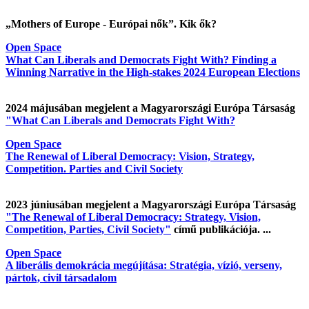
„Mothers of Europe - Európai nők”. Kik ők?
Open Space
What Can Liberals and Democrats Fight With? Finding a
Winning Narrative in the High-stakes 2024 European Elections
2024 májusában megjelent a Magyarországi Európa Társaság
"What Can Liberals and Democrats Fight With?
Open Space
The Renewal of Liberal Democracy: Vision, Strategy,
Competition. Parties and Civil Society
2023 júniusában megjelent a Magyarországi Európa Társaság
"The Renewal of Liberal Democracy: Strategy, Vision,
Competition, Parties, Civil Society"
című publikációja. ...
Open Space
A liberális demokrácia megújítása: Stratégia, vízió, verseny,
pártok, civil társadalom