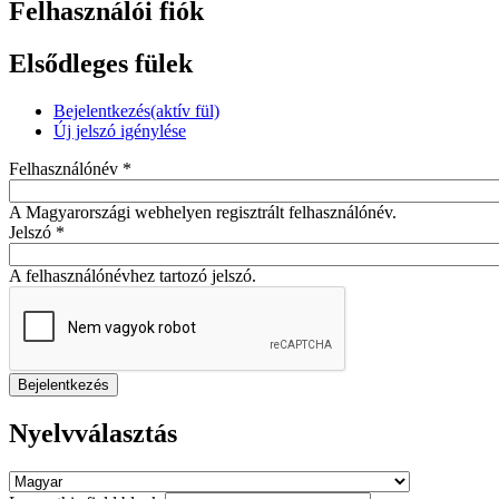
Felhasználói fiók
Elsődleges fülek
Bejelentkezés
(aktív fül)
Új jelszó igénylése
Felhasználónév
*
A Magyarországi webhelyen regisztrált felhasználónév.
Jelszó
*
A felhasználónévhez tartozó jelszó.
Nyelvválasztás