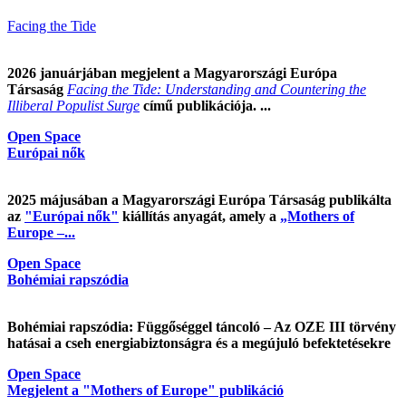
Facing the Tide
2026 januárjában megjelent a Magyarországi Európa
Társaság
Facing the Tide: Understanding and Countering the
Illiberal Populist Surge
című publikációja. ...
Open Space
Európai nők
2025 májusában a Magyarországi Európa Társaság publikálta
az
"Európai nők"
kiállítás anyagát, amely a
„Mothers of
Europe –...
Open Space
Bohémiai rapszódia
Bohémiai rapszódia: Függőséggel táncoló – Az OZE III törvény
hatásai a cseh energiabiztonságra és a megújuló befektetésekre
Open Space
Megjelent a "Mothers of Europe" publikáció