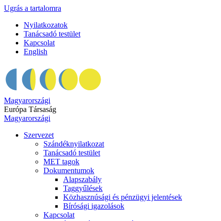
Ugrás a tartalomra
Nyilatkozatok
Tanácsadó testület
Kapcsolat
English
Magyarországi
Európa Társaság
Magyarországi
Szervezet
Szándéknyilatkozat
Tanácsadó testület
MET tagok
Dokumentumok
Alapszabály
Taggyűlések
Közhasznúsági és pénzügyi jelentések
Bírósági igazolások
Kapcsolat