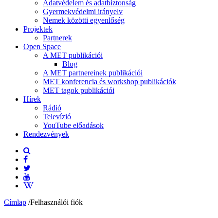
Adatvédelem és adatbiztonság
Gyermekvédelmi irányelv
Nemek közötti egyenlőség
Projektek
Partnerek
Open Space
A MET publikációi
Blog
A MET partnereinek publikációi
MET konferencia és workshop publikációk
MET tagok publikációi
Hírek
Rádió
Televízió
YouTube előadások
Rendezvények
Címlap
/
Felhasználói fiók