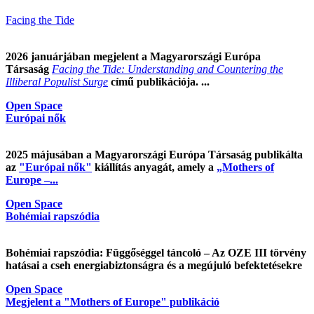
Facing the Tide
2026 januárjában megjelent a Magyarországi Európa
Társaság
Facing the Tide: Understanding and Countering the
Illiberal Populist Surge
című publikációja. ...
Open Space
Európai nők
2025 májusában a Magyarországi Európa Társaság publikálta
az
"Európai nők"
kiállítás anyagát, amely a
„Mothers of
Europe –...
Open Space
Bohémiai rapszódia
Bohémiai rapszódia: Függőséggel táncoló – Az OZE III törvény
hatásai a cseh energiabiztonságra és a megújuló befektetésekre
Open Space
Megjelent a "Mothers of Europe" publikáció