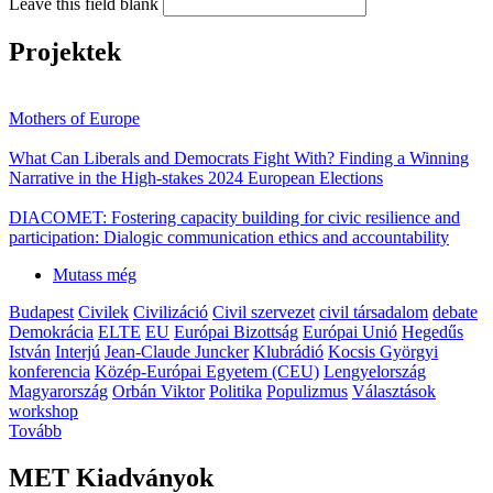
Leave this field blank
Projektek
Mothers of Europe
What Can Liberals and Democrats Fight With? Finding a Winning
Narrative in the High-stakes 2024 European Elections
DIACOMET: Fostering capacity building for civic resilience and
participation: Dialogic communication ethics and accountability
Mutass még
Budapest
Civilek
Civilizáció
Civil szervezet
civil társadalom
debate
Demokrácia
ELTE
EU
Európai Bizottság
Európai Unió
Hegedűs
István
Interjú
Jean-Claude Juncker
Klubrádió
Kocsis Györgyi
konferencia
Közép-Európai Egyetem (CEU)
Lengyelország
Magyarország
Orbán Viktor
Politika
Populizmus
Választások
workshop
Tovább
MET Kiadványok