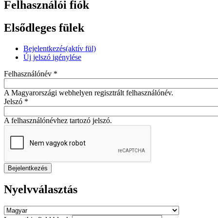
Felhasználói fiók
Elsődleges fülek
Bejelentkezés
(aktív fül)
Új jelszó igénylése
Felhasználónév
*
A Magyarországi webhelyen regisztrált felhasználónév.
Jelszó
*
A felhasználónévhez tartozó jelszó.
Nyelvválasztás