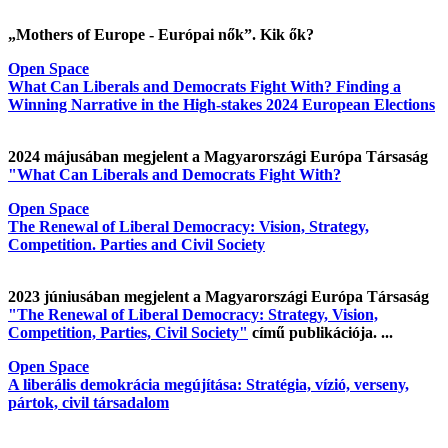
„Mothers of Europe - Európai nők”. Kik ők?
Open Space
What Can Liberals and Democrats Fight With? Finding a
Winning Narrative in the High-stakes 2024 European Elections
2024 májusában megjelent a Magyarországi Európa Társaság
"What Can Liberals and Democrats Fight With?
Open Space
The Renewal of Liberal Democracy: Vision, Strategy,
Competition. Parties and Civil Society
2023 júniusában megjelent a Magyarországi Európa Társaság
"The Renewal of Liberal Democracy: Strategy, Vision,
Competition, Parties, Civil Society"
című publikációja. ...
Open Space
A liberális demokrácia megújítása: Stratégia, vízió, verseny,
pártok, civil társadalom