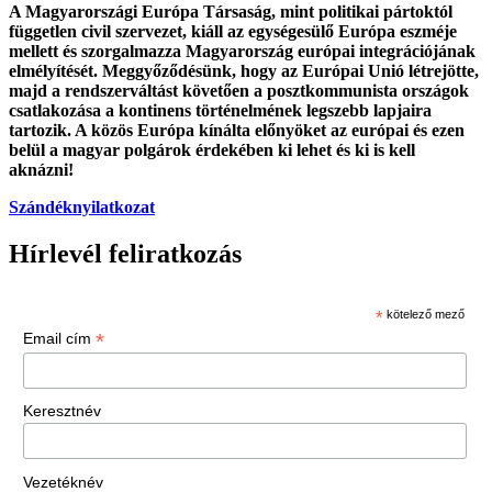
A Magyarországi Európa Társaság, mint politikai pártoktól
független civil szervezet, kiáll az egységesülő Európa eszméje
mellett és szorgalmazza Magyarország európai integrációjának
elmélyítését. Meggyőződésünk, hogy az Európai Unió létrejötte,
majd a rendszerváltást követően a posztkommunista országok
csatlakozása a kontinens történelmének legszebb lapjaira
tartozik. A közös Európa kínálta előnyöket az európai és ezen
belül a magyar polgárok érdekében ki lehet és ki is kell
aknázni!
Szándéknyilatkozat
Hírlevél feliratkozás
*
kötelező mező
*
Email cím
Keresztnév
Vezetéknév