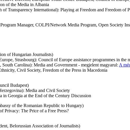
ion of the Media in Albania
of Transparency International): Playing at Freedom and Freedom of P
 Program Manager, COLPI/Network Media Program, Open Society Inst
tion of Hungarian Journalists)
urope, Strasbourg): Council of Europe assistance programmes in the m
South Carolina): Media and Government - megjelent magyarul:
A méd
thnicity, Civil Society, Freedom of the Press in Macedonia
ouncil Budapest)
Herzegovina): Media and Civil Society
ia in Georgia at the End of the Century Discussion
 Embassy of the Romanian Republic to Hungary)
f Privacy: The Price of a Free Press?
nt, Belorussian Association of Journalists)