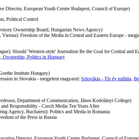
ve Director, European Youth Centre Budapest, Council of Europe)
, Political Control
 Advisory Ownership Board, Hungarian News Agency)
ute, Vienna): Freedom of the Media in Central and Eastern Europe - meg
rague): Should 'Western-style' Journalism Be the Goal for Central and 
s, Ownership, Politics in Hungary
Goethe Institute Hungary)
ression in Slovakia - megjelent magyarul:
Szlovákia - Tíz év múltán
,
Be
 Professor, Department of Communication, János Kodolányi College)
and Responsibility - Czech Media Ten Years After
ing Agency, Bucharest): Politics and Media in Romania
eedom of the Press in Russia
xecutive Director, European Youth Centre Budapest, Council of Europ