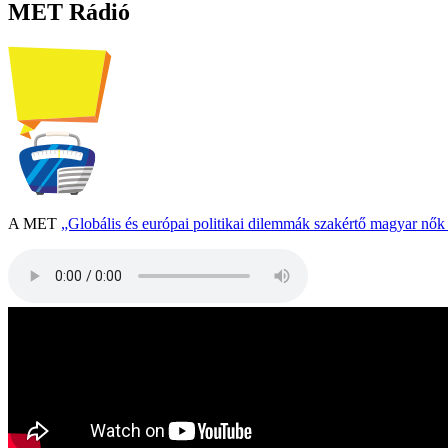
MET Rádió
A MET
„Globális és európai politikai dilemmák szakértő magyar nő