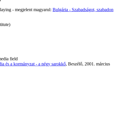
laying - megjelent magyarul:
Bulgária - Szabadságot, szabadon
itute)
edia field
ia és a kormányzat - a négy sarokkő
, Beszélő, 2001. március