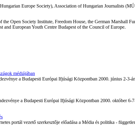
, Hungarian Europe Society), Association of Hungarian Journalists (
he Open Society Institute, Freedom House, the German Marshall Fund o
est and European Youth Centre Budapest of the Council of Europe.
rszágok médiájában
dezvénye a Budapesti Európai Ifjúsági Központban 2000. június 2-3-án
ndezvénye a Budapesti Európai Ifjúsági Központban 2000. október 6-7-é
és
netes portál vezető szerkesztője előadása a Média és politika - függetl