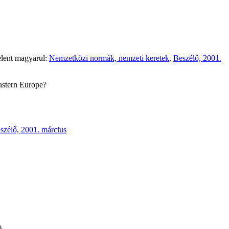
jelent magyarul:
Nemzetközi normák, nemzeti keretek
,
Beszélő, 2001.
Eastern Europe?
szélő, 2001. március
e)