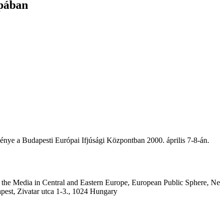
ópában
énye a Budapesti Európai Ifjúsági Központban 2000. április 7-8-án.
f the Media in Central and Eastern Europe, European Public Sphere, N
est, Zivatar utca 1-3., 1024 Hungary