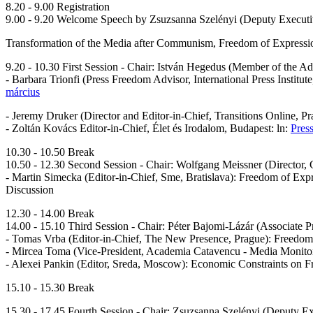
8.20 - 9.00 Registration
9.00 - 9.20 Welcome Speech by Zsuzsanna Szelényi (Deputy Executi
Transformation of the Media after Communism, Freedom of Expression
9.20 - 10.30 First Session - Chair: István Hegedus (Member of the
- Barbara Trionfi (Press Freedom Advisor, International Press Instit
március
- Jeremy Druker (Director and Editor-in-Chief, Transitions Online, P
- Zoltán Kovács Editor-in-Chief, Élet és Irodalom, Budapest: ln:
Pres
10.30 - 10.50 Break
10.50 - 12.30 Second Session - Chair: Wolfgang Meissner (Director, 
- Martin Simecka (Editor-in-Chief, Sme, Bratislava): Freedom of Exp
Discussion
12.30 - 14.00 Break
14.00 - 15.10 Third Session - Chair: Péter Bajomi-Lázár (Associate
- Tomas Vrba (Editor-in-Chief, The New Presence, Prague): Freedom 
- Mircea Toma (Vice-President, Academia Catavencu - Media Monitor
- Alexei Pankin (Editor, Sreda, Moscow): Economic Constraints on Fr
15.10 - 15.30 Break
15.30 - 17.45 Fourth Session - Chair: Zsuzsanna Szelényi (Deputy E