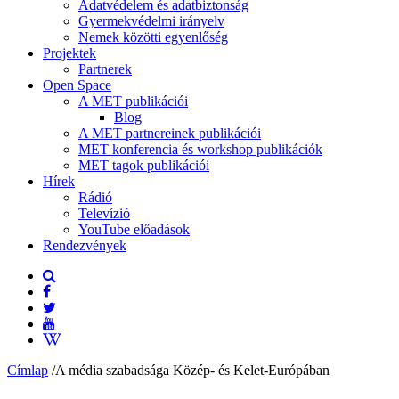
Adatvédelem és adatbiztonság
Gyermekvédelmi irányelv
Nemek közötti egyenlőség
Projektek
Partnerek
Open Space
A MET publikációi
Blog
A MET partnereinek publikációi
MET konferencia és workshop publikációk
MET tagok publikációi
Hírek
Rádió
Televízió
YouTube előadások
Rendezvények
Címlap
/
A média szabadsága Közép- és Kelet-Európában