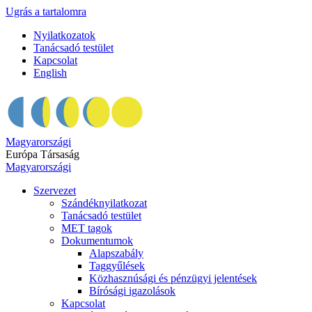
Ugrás a tartalomra
Nyilatkozatok
Tanácsadó testület
Kapcsolat
English
Magyarországi
Európa Társaság
Magyarországi
Szervezet
Szándéknyilatkozat
Tanácsadó testület
MET tagok
Dokumentumok
Alapszabály
Taggyűlések
Közhasznúsági és pénzügyi jelentések
Bírósági igazolások
Kapcsolat