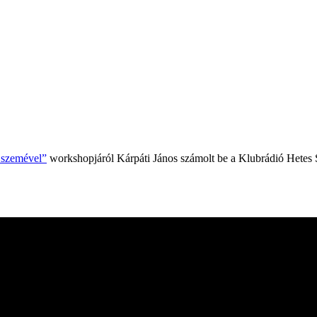
k szemével”
workshopjáról Kárpáti János számolt be a Klubrádió Hetes 