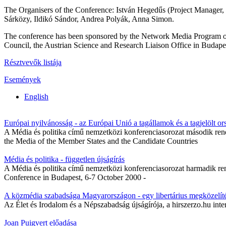
The Organisers of the Conference: István Hegedűs (Project Manager
Sárközy, Ildikó Sándor, Andrea Polyák, Anna Simon.
The conference has been sponsored by the Network Media Program of t
Council, the Austrian Science and Research Liaison Office in Budap
Résztvevők listája
Események
English
Európai nyilvánosság - az Európai Unió a tagállamok és a tagjelölt o
A Média és politika című nemzetközi konferenciasorozat második ren
the Media of the Member States and the Candidate Countries
Média és politika - független újságírás
A Média és politika című nemzetközi konferenciasorozat harmadik re
Conference in Budapest, 6-7 October 2000 -
A közmédia szabadsága Magyarországon - egy libertárius megközelít
Az Élet és Irodalom és a Népszabadság újságírója, a hirszerzo.hu inter
Joan Puigvert előadása