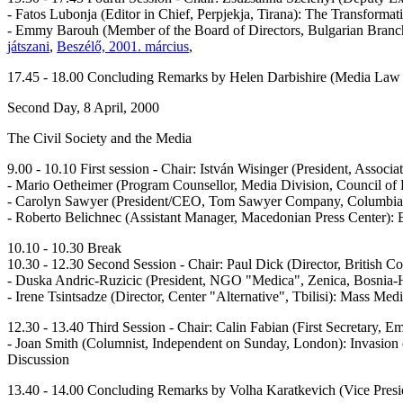
- Fatos Lubonja (Editor in Chief, Perpjekja, Tirana): The Transformat
- Emmy Barouh (Member of the Board of Directors, Bulgarian Branch 
játszani
,
Beszélő, 2001. március
,
17.45 - 18.00 Concluding Remarks by Helen Darbishire (Media Law
Second Day, 8 April, 2000
The Civil Society and the Media
9.00 - 10.10 First session - Chair: István Wisinger (President, Associa
- Mario Oetheimer (Program Counsellor, Media Division, Council of E
- Carolyn Sawyer (President/CEO, Tom Sawyer Company, Columbia, 
- Roberto Belichnec (Assistant Manager, Macedonian Press Center): E
10.10 - 10.30 Break
10.30 - 12.30 Second Session - Chair: Paul Dick (Director, British C
- Duska Andric-Ruzicic (President, NGO "Medica", Zenica, Bosnia-
- Irene Tsintsadze (Director, Center "Alternative", Tbilisi): Mass Med
12.30 - 13.40 Third Session - Chair: Calin Fabian (First Secretary,
- Joan Smith (Columnist, Independent on Sunday, London): Invasion o
Discussion
13.40 - 14.00 Concluding Remarks by Volha Karatkevich (Vice Preside