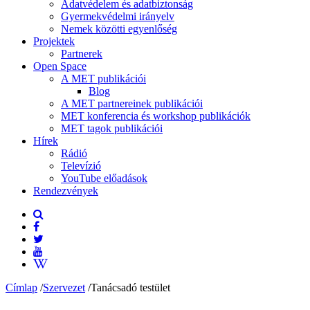
Adatvédelem és adatbiztonság
Gyermekvédelmi irányelv
Nemek közötti egyenlőség
Projektek
Partnerek
Open Space
A MET publikációi
Blog
A MET partnereinek publikációi
MET konferencia és workshop publikációk
MET tagok publikációi
Hírek
Rádió
Televízió
YouTube előadások
Rendezvények
Címlap
/
Szervezet
/
Tanácsadó testület