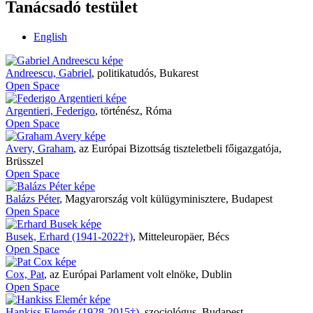
Tanácsadó testület
English
Andreescu, Gabriel
,
politikatudós, Bukarest
Open Space
Argentieri, Federigo
,
történész, Róma
Open Space
Avery, Graham
,
az Európai Bizottság tiszteletbeli főigazgatója,
Brüsszel
Open Space
Balázs Péter
,
Magyarország volt külügyminisztere, Budapest
Open Space
Busek, Erhard (1941-2022†)
,
Mitteleuropäer, Bécs
Open Space
Cox, Pat
,
az Európai Parlament volt elnöke, Dublin
Open Space
Hankiss Elemér (1928-2015†)
,
szociológus, Budapest