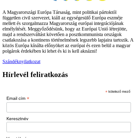
A Magyarországi Európa Társaság, mint politikai pártoktól
független civil szervezet, kiáll az egységesülő Európa eszméje
mellett és szorgalmazza Magyarország európai integrációjának
elmélyítését. Meggyőződésünk, hogy az Európai Unió létrejötte,
majd a rendszerváltást követően a posztkommunista országok
csatlakozása a kontinens történelmének legszebb lapjaira tartozik. A
közös Európa kínálta előnyöket az európai és ezen belül a magyar
polgárok érdekében ki lehet és ki is kell aknázni!
Szándéknyilatkozat
Hírlevél feliratkozás
*
kötelező mező
*
Email cím
Keresztnév