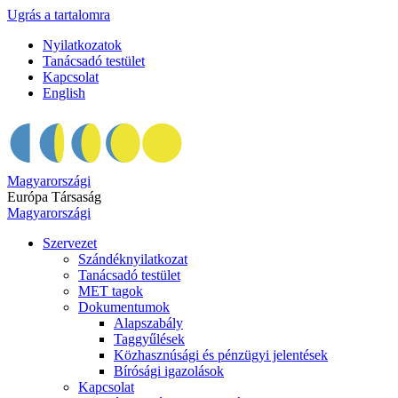
Ugrás a tartalomra
Nyilatkozatok
Tanácsadó testület
Kapcsolat
English
Magyarországi
Európa Társaság
Magyarországi
Szervezet
Szándéknyilatkozat
Tanácsadó testület
MET tagok
Dokumentumok
Alapszabály
Taggyűlések
Közhasznúsági és pénzügyi jelentések
Bírósági igazolások
Kapcsolat