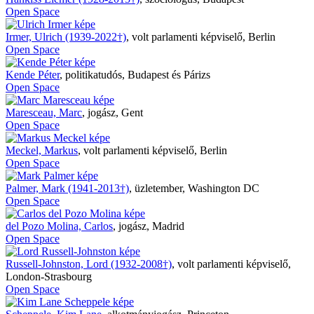
Open Space
Irmer, Ulrich (1939-2022†)
,
volt parlamenti képviselő, Berlin
Open Space
Kende Péter
,
politikatudós, Budapest és Párizs
Open Space
Maresceau, Marc
,
jogász, Gent
Open Space
Meckel, Markus
,
volt parlamenti képviselő, Berlin
Open Space
Palmer, Mark (1941-2013†)
,
üzletember, Washington DC
Open Space
del Pozo Molina, Carlos
,
jogász, Madrid
Open Space
Russell-Johnston, Lord (1932-2008†)
,
volt parlamenti képviselő,
London-Strasbourg
Open Space