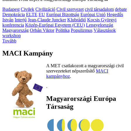
Budapest
Civilek
Civilizáció
Civil szervezet
civil társadalom
debate
Demokrácia
ELTE
EU
Európai Bizottság
Európai Unió
Hegedűs
István
Interjú
Jean-Claude Juncker
Klubrádió
Kocsis Györgyi
konferencia
Közép-Európai Egyetem (CEU)
Lengyelország
Magyarország
Orbán Viktor
Politika
Populizmus
Választások
workshop
Tovább
MACI Kampány
A MET csatlakozott a magyarországi civil
szervezeteket népszerűsítő
MACI
kampányhoz
.
.
Magyarországi Európa
Társaság