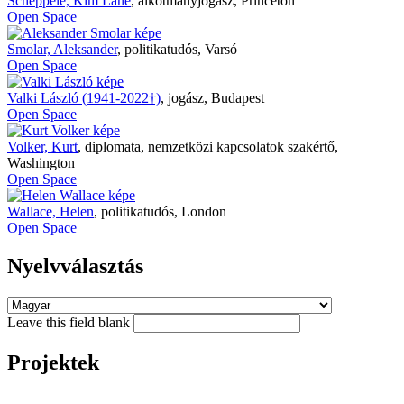
Scheppele, Kim Lane
,
alkotmányjogász, Princeton
Open Space
Smolar, Aleksander
,
politikatudós, Varsó
Open Space
Valki László (1941-2022†)
,
jogász, Budapest
Open Space
Volker, Kurt
,
diplomata, nemzetközi kapcsolatok szakértő,
Washington
Open Space
Wallace, Helen
,
politikatudós, London
Open Space
Nyelvválasztás
Leave this field blank
Projektek