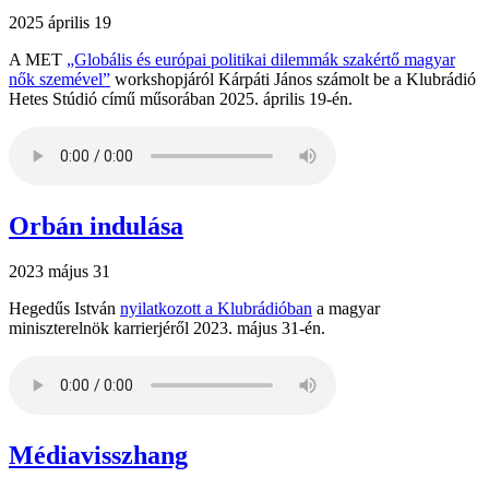
2025 április 19
A MET
„Globális és európai politikai dilemmák szakértő magyar
nők szemével”
workshopjáról Kárpáti János számolt be a Klubrádió
Hetes Stúdió című műsorában 2025. április 19-én.
Orbán indulása
2023 május 31
Hegedűs István
nyilatkozott a Klubrádióban
a magyar
miniszterelnök karrierjéről 2023. május 31-én.
Médiavisszhang