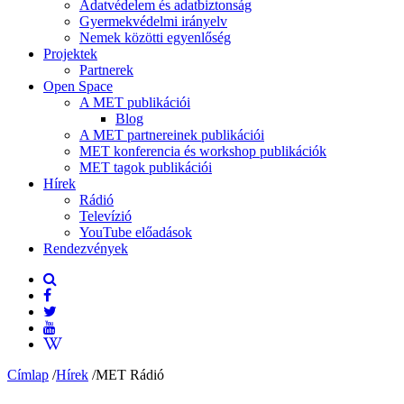
Adatvédelem és adatbiztonság
Gyermekvédelmi irányelv
Nemek közötti egyenlőség
Projektek
Partnerek
Open Space
A MET publikációi
Blog
A MET partnereinek publikációi
MET konferencia és workshop publikációk
MET tagok publikációi
Hírek
Rádió
Televízió
YouTube előadások
Rendezvények
Címlap
/
Hírek
/
MET Rádió