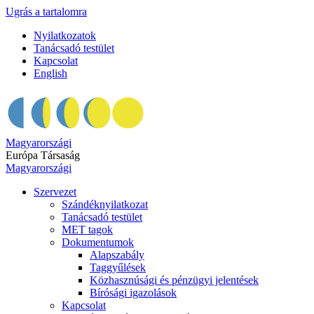
Ugrás a tartalomra
Nyilatkozatok
Tanácsadó testület
Kapcsolat
English
Magyarországi
Európa Társaság
Magyarországi
Szervezet
Szándéknyilatkozat
Tanácsadó testület
MET tagok
Dokumentumok
Alapszabály
Taggyűlések
Közhasznúsági és pénzügyi jelentések
Bírósági igazolások
Kapcsolat