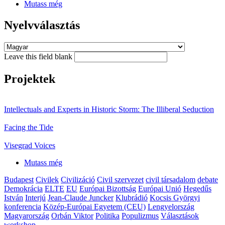
Mutass még
Nyelvválasztás
Leave this field blank
Projektek
Intellectuals and Experts in Historic Storm: The Illiberal Seduction
Facing the Tide
Visegrad Voices
Mutass még
Budapest
Civilek
Civilizáció
Civil szervezet
civil társadalom
debate
Demokrácia
ELTE
EU
Európai Bizottság
Európai Unió
Hegedűs
István
Interjú
Jean-Claude Juncker
Klubrádió
Kocsis Györgyi
konferencia
Közép-Európai Egyetem (CEU)
Lengyelország
Magyarország
Orbán Viktor
Politika
Populizmus
Választások
workshop