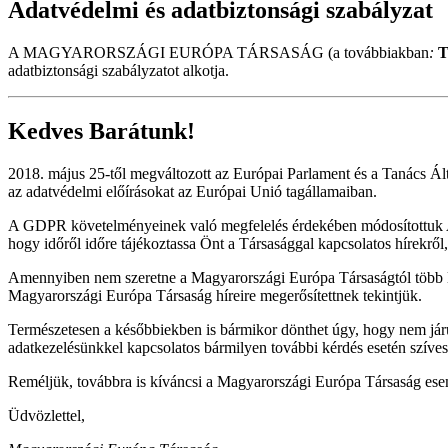
Adatvédelmi és adatbiztonsági szabályzat
A MAGYARORSZÁGI EURÓPA TÁRSASÁG (a továbbiakban
:
T
adatbiztonsági szabályzatot alkotja.
Kedves Barátunk!
2018. május 25-től megváltozott az Európai Parlament és a Tanács Á
az adatvédelmi előírásokat az Európai Unió tagállamaiban.
A GDPR követelményeinek való megfelelés érdekében módosítottuk Adat
hogy időről időre tájékoztassa Önt a Társasággal kapcsolatos hírekről
Amennyiben nem szeretne a Magyarországi Európa Társaságtól több l
Magyarországi Európa Társaság híreire megerősítettnek tekintjük.
Természetesen a későbbiekben is bármikor dönthet úgy, hogy nem járul
adatkezelésünkkel kapcsolatos bármilyen további kérdés esetén szíves
Reméljük, továbbra is kíváncsi a Magyarországi Európa Társaság esem
Üdvözlettel,