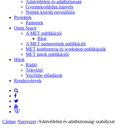
Adatvédelem és adatbiztonság
Gyermekvédelmi irányelv
Nemek közötti egyenlőség
Projektek
Partnerek
Open Space
A MET publikációi
Blog
A MET partnereinek publikációi
MET konferencia és workshop publikációk
MET tagok publikációi
Hírek
Rádió
Televízió
YouTube előadások
Rendezvények
Címlap
/
Szervezet
/
Adatvédelmi és adatbiztonsági szabályzat