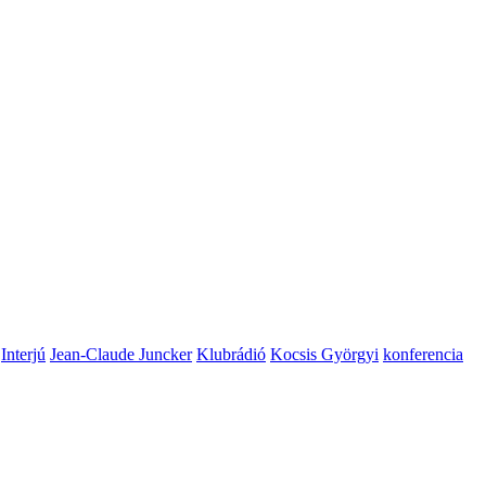
Interjú
Jean-Claude Juncker
Klubrádió
Kocsis Györgyi
konferencia