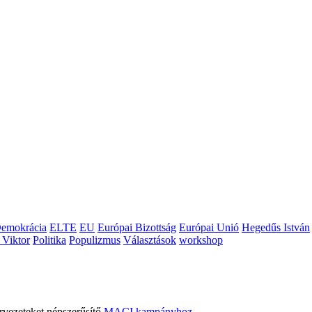
emokrácia
ELTE
EU
Európai Bizottság
Európai Unió
Hegedűs István
 Viktor
Politika
Populizmus
Választások
workshop
rvezeteket népszerűsítő
MACI kampányhoz
.