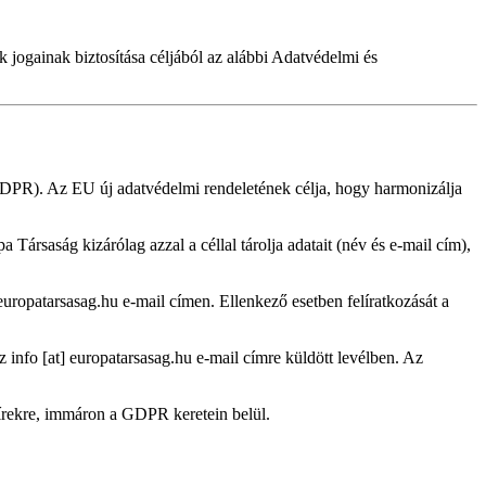
ek jogainak biztosítása céljából az alábbi Adatvédelmi és
GDPR). Az EU új adatvédelmi rendeletének célja, hogy harmonizálja
saság kizárólag azzal a céllal tárolja adatait (név és e-mail cím),
europatarsasag.hu
e-mail címen. Ellenkező esetben felíratkozását a
az
info
[at]
europatarsasag.hu
e-mail címre küldött levélben. Az
hírekre, immáron a GDPR keretein belül.