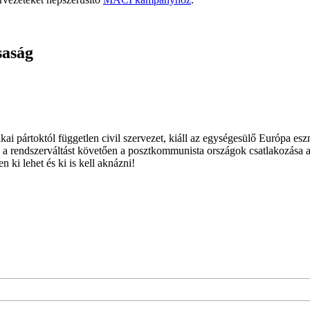
saság
ai pártoktól független civil szervezet, kiáll az egységesülő Európa es
 a rendszerváltást követően a posztkommunista országok csatlakozása a
 ki lehet és ki is kell aknázni!