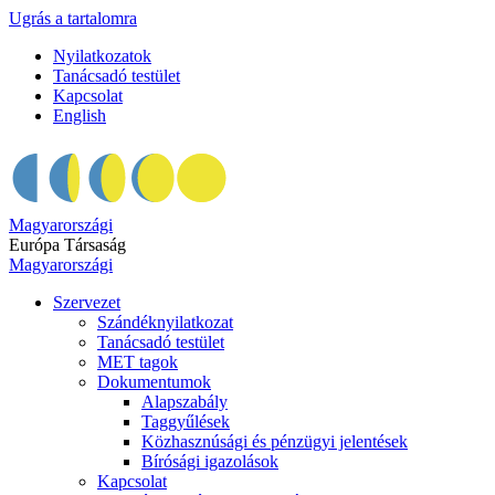
Ugrás a tartalomra
Nyilatkozatok
Tanácsadó testület
Kapcsolat
English
Magyarországi
Európa Társaság
Magyarországi
Szervezet
Szándéknyilatkozat
Tanácsadó testület
MET tagok
Dokumentumok
Alapszabály
Taggyűlések
Közhasznúsági és pénzügyi jelentések
Bírósági igazolások
Kapcsolat