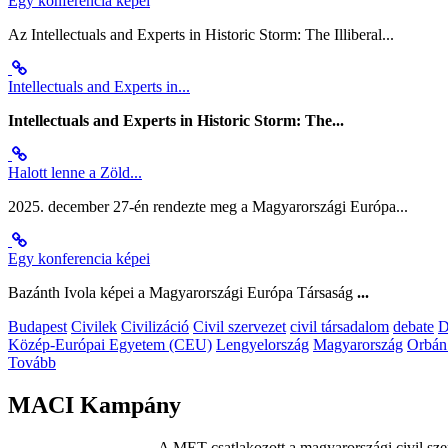
Egy konferencia képei
Az Intellectuals and Experts in Historic Storm: The Illiberal...
Intellectuals and Experts in...
Intellectuals and Experts in Historic Storm: The...
Halott lenne a Zöld...
2025. december 27-én rendezte meg a Magyarországi Európa...
Egy konferencia képei
Bazánth Ivola képei a Magyarországi Európa Társaság
...
Budapest
Civilek
Civilizáció
Civil szervezet
civil társadalom
debate
D
Közép-Európai Egyetem (CEU)
Lengyelország
Magyarország
Orbán
Tovább
MACI Kampány
A MET csatlakozott a magyarországi civil sze