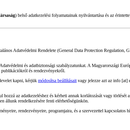
ársaság
)
belső adatkezelési folyamatainak nyilvántartása és az érintett
ltalános Adatvédelmi Rendelete (General Data Protection Regulation, 
védelmi és adatbiztonsági szabályzatunkat. A Magyarországi Európa Tár
, publikációkról és rendezvényekről.
evelet kapni, kérjük
módosítsa
beállításait
vagy jelezze azt az
info
[at]
 hozzá az adatkezeléshez és kérheti annak korlátozását vagy törlését 
en állunk rendelkezésére fenti elérhetőségünkön.
ényeire, rendezvényeire, programjaira, és a szervezettel kapcsolatos 