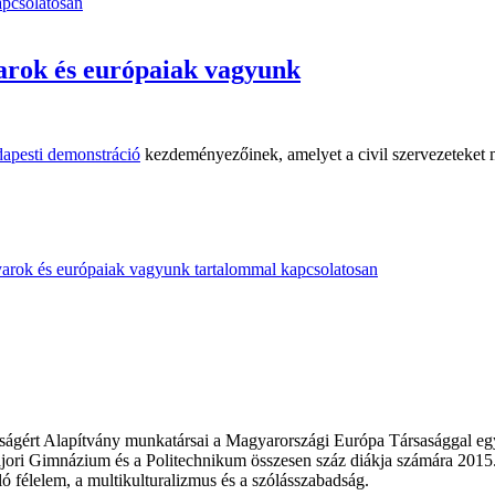
pcsolatosan
arok és európaiak vagyunk
apesti demonstráció
kezdeményezőinek, amelyet a civil szervezeteket m
rok és európaiak vagyunk tartalommal kapcsolatosan
ságért Alapítvány munkatársai a Magyarországi Európa Társasággal egy
ri Gimnázium és a Politechnikum összesen száz diákja számára 2015. n
ló félelem, a multikulturalizmus és a szólásszabadság.