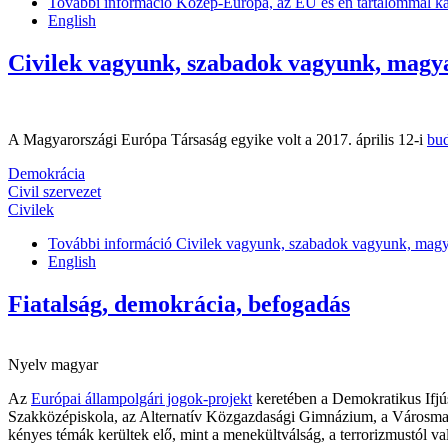
További információ
Közép-Európa, az EU és én tartalommal ka
English
Civilek vagyunk, szabadok vagyunk, magy
A Magyarországi Európa Társaság egyike volt a 2017. április 12-i
bud
Demokrácia
Civil szervezet
Civilek
További információ
Civilek vagyunk, szabadok vagyunk, magya
English
Fiatalság, demokrácia, befogadás
Nyelv
magyar
Az
Európai állampolgári jogok-projekt
keretében a Demokratikus Ifjú
Szakközépiskola, az Alternatív Közgazdasági Gimnázium, a Városmajo
kényes témák kerültek elő, mint a menekültválság, a terrorizmustól va