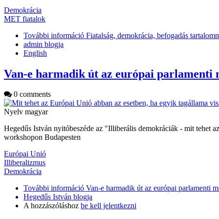
Demokrácia
MET fiatalok
További információ
Fiatalság, demokrácia, befogadás tartalom
admin blogja
English
Van-e harmadik út az európai parlamenti 
0 comments
Nyelv
magyar
Hegedűs István nyitóbeszéde az "Illiberális demokráciák - mit tehet a
workshopon Budapesten
Európai Unió
Illiberalizmus
Demokrácia
További információ
Van-e harmadik út az európai parlamenti m
Hegedűs István blogja
A hozzászóláshoz
be kell jelentkezni