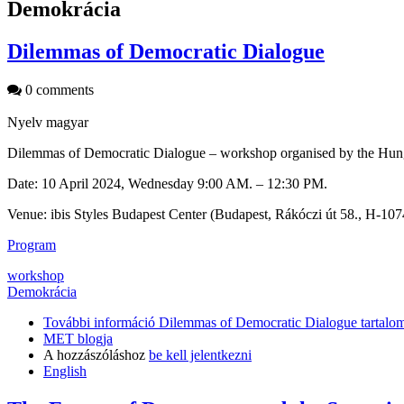
Demokrácia
Dilemmas of Democratic Dialogue
0 comments
Nyelv
magyar
Dilemmas of Democratic Dialogue – workshop organised by the Hun
Date: 10 April 2024, Wednesday 9:00 AM. – 12:30 PM.
Venue: ibis Styles Budapest Center (Budapest, Rákóczi út 58., H-107
Program
workshop
Demokrácia
További információ
Dilemmas of Democratic Dialogue tartalo
MET blogja
A hozzászóláshoz
be kell jelentkezni
English