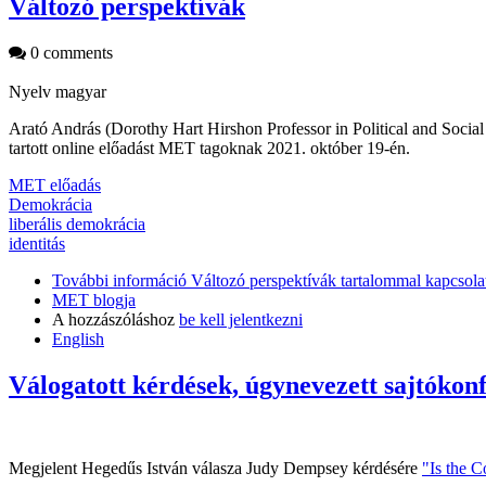
Változó perspektívák
0 comments
Nyelv
magyar
Arató András (Dorothy Hart Hirshon Professor in Political and Social
tartott online előadást MET tagoknak 2021. október 19-én.
MET előadás
Demokrácia
liberális demokrácia
identitás
További információ
Változó perspektívák tartalommal kapcsola
MET blogja
A hozzászóláshoz
be kell jelentkezni
English
Válogatott kérdések, úgynevezett sajtókon
Megjelent Hegedűs István válasza Judy Dempsey kérdésére
"Is the 