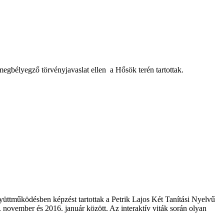
egbélyegző törvényjavaslat ellen a Hősök terén tartottak.
üttműködésben képzést tartottak a Petrik Lajos Két Tanítási Nyelvű
ovember és 2016. január között. Az interaktív viták során olyan