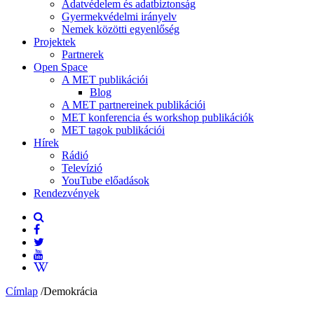
Adatvédelem és adatbiztonság
Gyermekvédelmi irányelv
Nemek közötti egyenlőség
Projektek
Partnerek
Open Space
A MET publikációi
Blog
A MET partnereinek publikációi
MET konferencia és workshop publikációk
MET tagok publikációi
Hírek
Rádió
Televízió
YouTube előadások
Rendezvények
Címlap
/
Demokrácia