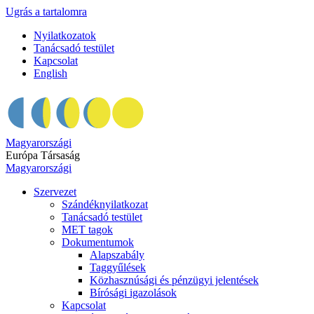
Ugrás a tartalomra
Nyilatkozatok
Tanácsadó testület
Kapcsolat
English
Magyarországi
Európa Társaság
Magyarországi
Szervezet
Szándéknyilatkozat
Tanácsadó testület
MET tagok
Dokumentumok
Alapszabály
Taggyűlések
Közhasznúsági és pénzügyi jelentések
Bírósági igazolások
Kapcsolat