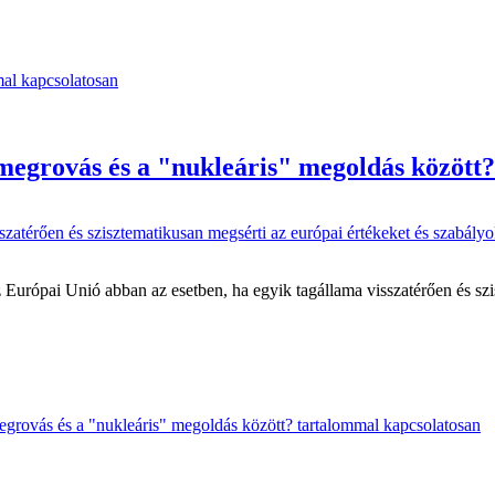
mal kapcsolatosan
megrovás és a "nukleáris" megoldás között?
z Európai Unió abban az esetben, ha egyik tagállama visszatérően és sz
egrovás és a "nukleáris" megoldás között? tartalommal kapcsolatosan