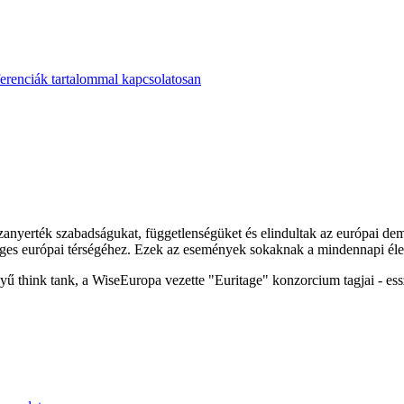
erenciák tartalommal kapcsolatosan
nyerték szabadságukat, függetlenségüket és elindultak az európai demo
éges európai térségéhez. Ezek az események sokaknak a mindennapi éle
yű think tank, a WiseEuropa vezette "Euritage" konzorcium tagjai - es