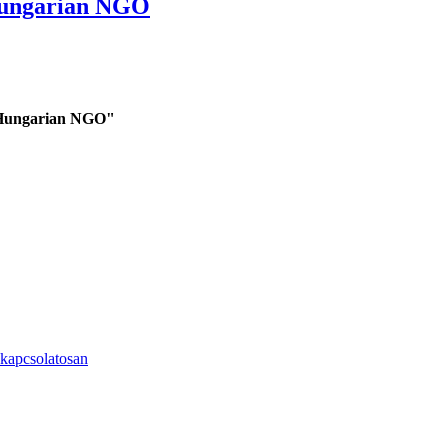
 Hungarian NGO
a Hungarian NGO"
kapcsolatosan