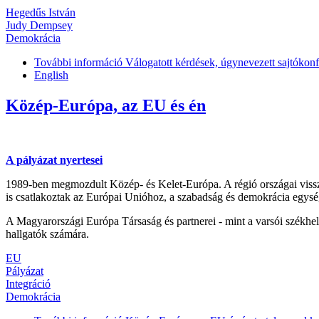
Hegedűs István
Judy Dempsey
Demokrácia
További információ
Válogatott kérdések, úgynevezett sajtókonf
English
Közép-Európa, az EU és én
A pályázat nyertesei
1989-ben megmozdult Közép- és Kelet-Európa. A régió országai vissza
is csatlakoztak az Európai Unióhoz, a szabadság és demokrácia egys
A Magyarországi Európa Társaság és partnerei - mint a varsói székhel
hallgatók számára.
EU
Pályázat
Integráció
Demokrácia