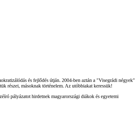
kratizálódás és fejlődés útján. 2004-ben aztán a "Visegrádi négyek"
tük részei, másoknak történelem. Az utóbbiakat keressük!
széíró pályázatot hirdetnek magyarországi diákok és egyetemi