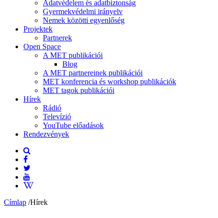
Adatvédelem és adatbiztonság
Gyermekvédelmi irányelv
Nemek közötti egyenlőség
Projektek
Partnerek
Open Space
A MET publikációi
Blog
A MET partnereinek publikációi
MET konferencia és workshop publikációk
MET tagok publikációi
Hírek
Rádió
Televízió
YouTube előadások
Rendezvények
Címlap
/
Hírek