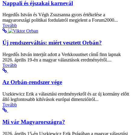
Nappali és éjszakai karnevál
Hegedűs István és Végh Zsuzsanna gyors értékelése a
magyarországi politikai fordulatról megjelent a Forum2000...
Tovább
Új rendszerváltás: miért vesztett Orbán?
Hegedűs István interjút adott a Verkkouutiset című finn lapnak
2026. április 19-én a magyar választások eredményéről....
Tovább
Az Orbán-rendszer vége
Uszkiewicz Erik a választási eredményekről és az új kormány előtt
álló legfontosabb kihívások európai dimenzióiról...
Tovább
Mi vár Magyarországra?
2026. április 15-én Uszkiewicz Erik Prágában a magyar választási