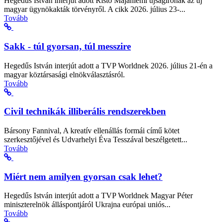
Hegedűs István interjút adott Risto Majaniemi újságírónak az új
magyar ügynökakták törvényről. A cikk 2026. július 23-...
Tovább
Sakk - túl gyorsan, túl messzire
Hegedűs István interjút adott a TVP Worldnek 2026. július 21-én a
magyar köztársasági elnökválasztásról.
Tovább
Civil technikák illiberális rendszerekben
Bársony Fannival, A kreatív ellenállás formái című kötet
szerkesztőjével és Udvarhelyi Éva Tesszával beszélgetett...
Tovább
Miért nem amilyen gyorsan csak lehet?
Hegedűs István interjút adott a TVP Worldnek Magyar Péter
miniszterelnök álláspontjáról Ukrajna európai uniós...
Tovább