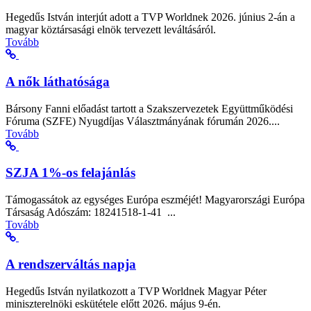
Hegedűs István interjút adott a TVP Worldnek 2026. június 2-án a
magyar köztársasági elnök tervezett leváltásáról.
Tovább
A nők láthatósága
Bársony Fanni előadást tartott a Szakszervezetek Együttműködési
Fóruma (SZFE) Nyugdíjas Választmányának fórumán 2026....
Tovább
SZJA 1%-os felajánlás
Támogassátok az egységes Európa eszméjét! Magyarországi Európa
Társaság Adószám: 18241518-1-41 ...
Tovább
A rendszerváltás napja
Hegedűs István nyilatkozott a TVP Worldnek Magyar Péter
miniszterelnöki eskütétele előtt 2026. május 9-én.