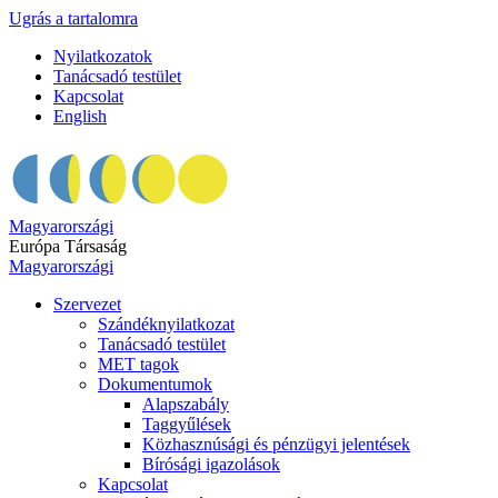
Ugrás a tartalomra
Nyilatkozatok
Tanácsadó testület
Kapcsolat
English
Magyarországi
Európa Társaság
Magyarországi
Szervezet
Szándéknyilatkozat
Tanácsadó testület
MET tagok
Dokumentumok
Alapszabály
Taggyűlések
Közhasznúsági és pénzügyi jelentések
Bírósági igazolások
Kapcsolat