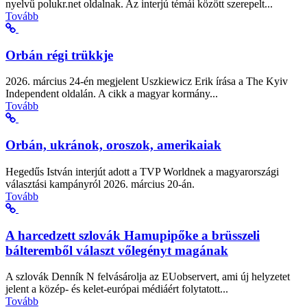
nyelvű polukr.net oldalnak. Az interjú témái között szerepelt...
Tovább
Orbán régi trükkje
2026. március 24-én megjelent Uszkiewicz Erik írása a The Kyiv
Independent oldalán. A cikk a magyar kormány...
Tovább
Orbán, ukránok, oroszok, amerikaiak
Hegedűs István interjút adott a TVP Worldnek a magyarországi
választási kampányról 2026. március 20-án.
Tovább
A harcedzett szlovák Hamupipőke a brüsszeli
bálteremből választ vőlegényt magának
A szlovák Denník N felvásárolja az EUobservert, ami új helyzetet
jelent a közép- és kelet-európai médiáért folytatott...
Tovább