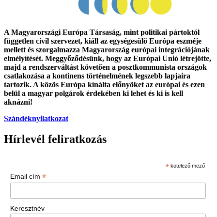
A Magyarországi Európa Társaság, mint politikai pártoktól
független civil szervezet, kiáll az egységesülő Európa eszméje
mellett és szorgalmazza Magyarország európai integrációjának
elmélyítését. Meggyőződésünk, hogy az Európai Unió létrejötte,
majd a rendszerváltást követően a posztkommunista országok
csatlakozása a kontinens történelmének legszebb lapjaira
tartozik. A közös Európa kínálta előnyöket az európai és ezen
belül a magyar polgárok érdekében ki lehet és ki is kell
aknázni!
Szándéknyilatkozat
Hírlevél feliratkozás
*
kötelező mező
*
Email cím
Keresztnév