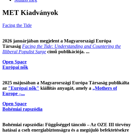
MET Kiadványok
Facing the Tide
2026 januárjában megjelent a Magyarországi Európa
Társaság
Facing the Tide: Understanding and Countering the
Illiberal Populist Surge
című publikációja. ...
Open Space
Európai nők
2025 májusában a Magyarországi Európa Társaság publikálta
az
"Európai nők"
kiállítás anyagát, amely a
„Mothers of
Europe –...
Open Space
Bohémiai rapszódia
Bohémiai rapszódia: Függőséggel táncoló – Az OZE III törvény
hatásai a cseh energiabiztonságra és a megújuló befektetésekre