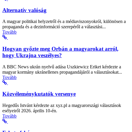
Alternatív valóság
A magyar politikai helyzetről és a médiaviszonyokról, különösen a
propaganda és a dezinformáció szerepéről a választási...
Tovább
Hogyan győzte meg Orbán a magyarokat arról,
hogy Ukrajna veszélyes?
A BBC News ukrán nyelvű adása Uszkiewicz Eriket kérdezte a
magyar kormány ukránellenes propagandájáról a választásokat...
Tovább
Közvéleménykutatók versenye
Hegedűs Istvánt kérdezte az xyz.pl a magyarországi választások
esélyeiről 2026. április 10-én.
Tovább