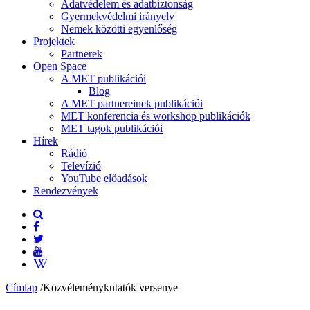
Adatvédelem és adatbiztonság
Gyermekvédelmi irányelv
Nemek közötti egyenlőség
Projektek
Partnerek
Open Space
A MET publikációi
Blog
A MET partnereinek publikációi
MET konferencia és workshop publikációk
MET tagok publikációi
Hírek
Rádió
Televízió
YouTube előadások
Rendezvények
Címlap
/
Közvéleménykutatók versenye