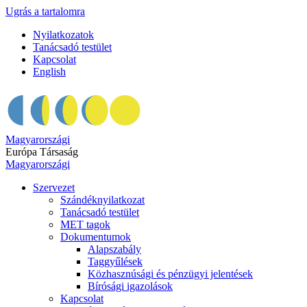
Ugrás a tartalomra
Nyilatkozatok
Tanácsadó testület
Kapcsolat
English
Magyarországi
Európa Társaság
Magyarországi
Szervezet
Szándéknyilatkozat
Tanácsadó testület
MET tagok
Dokumentumok
Alapszabály
Taggyűlések
Közhasznúsági és pénzügyi jelentések
Bírósági igazolások
Kapcsolat