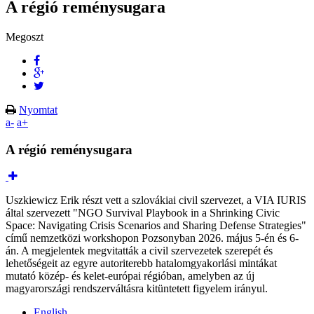
A régió reménysugara
Megoszt
Nyomtat
a-
a+
A régió reménysugara
Uszkiewicz Erik részt vett a szlovákiai civil szervezet, a VIA IURIS
által szervezett "NGO Survival Playbook in a Shrinking Civic
Space: Navigating Crisis Scenarios and Sharing Defense Strategies"
című nemzetközi workshopon Pozsonyban 2026. május 5-én és 6-
án. A megjelentek megvitatták a civil szervezetek szerepét és
lehetőségeit az egyre autoriterebb hatalomgyakorlási mintákat
mutató közép- és kelet-európai régióban, amelyben az új
magyarországi rendszerváltásra kitüntetett figyelem irányul.
English