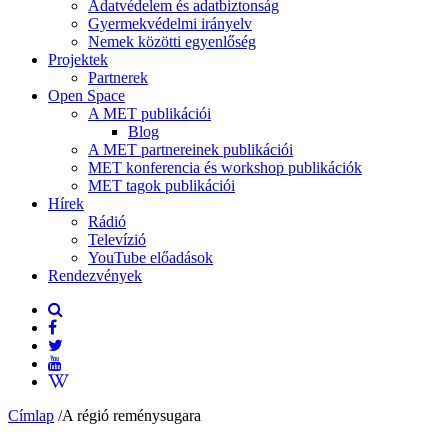
Adatvédelem és adatbiztonság
Gyermekvédelmi irányelv
Nemek közötti egyenlőség
Projektek
Partnerek
Open Space
A MET publikációi
Blog
A MET partnereinek publikációi
MET konferencia és workshop publikációk
MET tagok publikációi
Hírek
Rádió
Televízió
YouTube előadások
Rendezvények
Címlap
/
A régió reménysugara