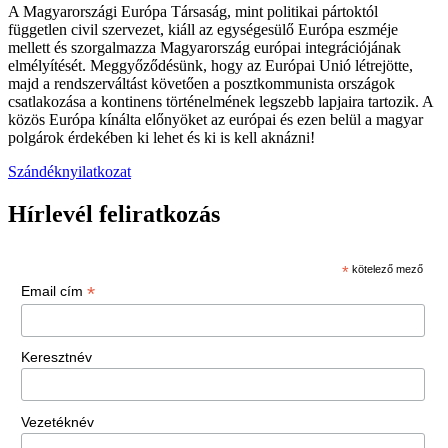
A Magyarországi Európa Társaság, mint politikai pártoktól
független civil szervezet, kiáll az egységesülő Európa eszméje
mellett és szorgalmazza Magyarország európai integrációjának
elmélyítését. Meggyőződésünk, hogy az Európai Unió létrejötte,
majd a rendszerváltást követően a posztkommunista országok
csatlakozása a kontinens történelmének legszebb lapjaira tartozik. A
közös Európa kínálta előnyöket az európai és ezen belül a magyar
polgárok érdekében ki lehet és ki is kell aknázni!
Szándéknyilatkozat
Hírlevél feliratkozás
*
kötelező mező
*
Email cím
Keresztnév
Vezetéknév