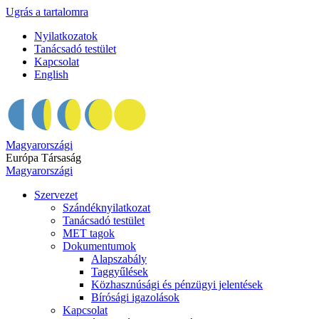
Ugrás a tartalomra
Nyilatkozatok
Tanácsadó testület
Kapcsolat
English
Magyarországi
Európa Társaság
Magyarországi
Szervezet
Szándéknyilatkozat
Tanácsadó testület
MET tagok
Dokumentumok
Alapszabály
Taggyűlések
Közhasznúsági és pénzügyi jelentések
Bírósági igazolások
Kapcsolat