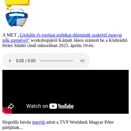
A MET
„Globális és európai politikai dilemmák szakértő magyar
nők szemével”
workshopjáról Kárpáti János számolt be a Klubrádió
Hetes Stúdió című műsorában 2025. április 19-én.
Hegedűs István
interjút
adott a TVP Worldnek Magyar Péter
pártjának...