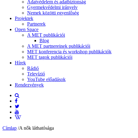
Adatvédelem és adatbiztonság
Gyermekvédelmi irányelv
Nemek közötti egyenlőség
Projektek
Partnerek
Open Space
A MET publikációi
Blog
A MET partnereinek publikációi
MET konferencia és workshop publikációk
MET tagok publikációi
Hírek
Rádió
Televízió
YouTube előadások
Rendezvények
Címlap
/
A nők láthatósága