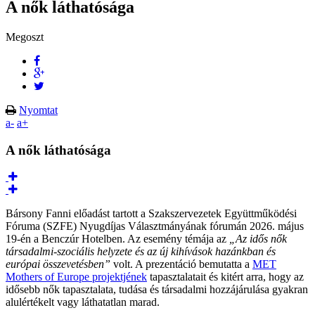
A nők láthatósága
Megoszt
Nyomtat
a-
a+
A nők láthatósága
Bársony Fanni előadást tartott a Szakszervezetek Együttműködési
Fóruma (SZFE) Nyugdíjas Választmányának fórumán 2026. május
19-én a Benczúr Hotelben. Az esemény témája az
„Az idős nők
társadalmi-szociális helyzete és az új kihívások hazánkban és
európai összevetésben”
volt. A prezentáció bemutatta a
MET
Mothers of Europe projektjének
tapasztalatait és kitért arra, hogy az
idősebb nők tapasztalata, tudása és társadalmi hozzájárulása gyakran
alulértékelt vagy láthatatlan marad.