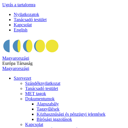
Ugrás a tartalomra
Nyilatkozatok
Tanácsadó testület
Kapcsolat
English
Magyarországi
Európa Társaság
Magyarországi
Szervezet
Szándéknyilatkozat
Tanácsadó testület
MET tagok
Dokumentumok
Alapszabály
Taggyűlések
Közhasznúsági és pénzügyi jelentések
Bírósági igazolások
Kapcsolat