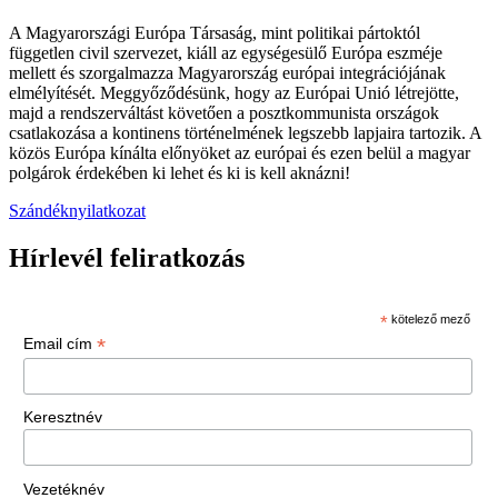
A Magyarországi Európa Társaság, mint politikai pártoktól
független civil szervezet, kiáll az egységesülő Európa eszméje
mellett és szorgalmazza Magyarország európai integrációjának
elmélyítését. Meggyőződésünk, hogy az Európai Unió létrejötte,
majd a rendszerváltást követően a posztkommunista országok
csatlakozása a kontinens történelmének legszebb lapjaira tartozik. A
közös Európa kínálta előnyöket az európai és ezen belül a magyar
polgárok érdekében ki lehet és ki is kell aknázni!
Szándéknyilatkozat
Hírlevél feliratkozás
*
kötelező mező
*
Email cím
Keresztnév
Vezetéknév