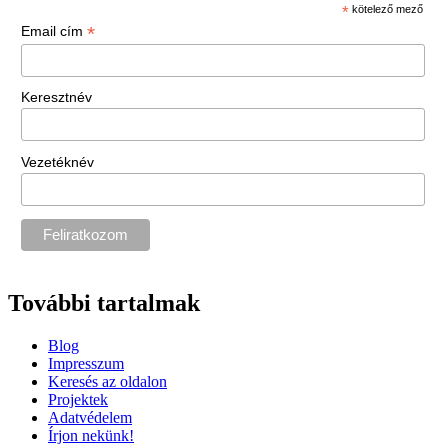
*
kötelező mező
*
Email cím
Keresztnév
Vezetéknév
További tartalmak
Blog
Impresszum
Keresés az oldalon
Projektek
Adatvédelem
Írjon nekünk!