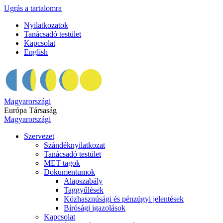
Ugrás a tartalomra
Nyilatkozatok
Tanácsadó testület
Kapcsolat
English
Magyarországi
Európa Társaság
Magyarországi
Szervezet
Szándéknyilatkozat
Tanácsadó testület
MET tagok
Dokumentumok
Alapszabály
Taggyűlések
Közhasznúsági és pénzügyi jelentések
Bírósági igazolások
Kapcsolat