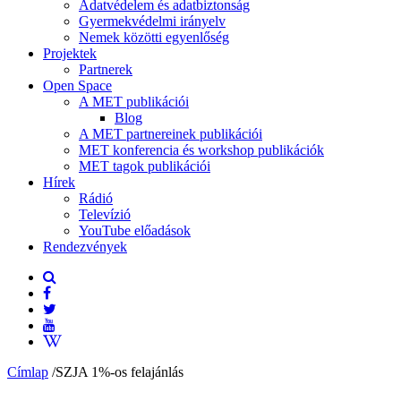
Adatvédelem és adatbiztonság
Gyermekvédelmi irányelv
Nemek közötti egyenlőség
Projektek
Partnerek
Open Space
A MET publikációi
Blog
A MET partnereinek publikációi
MET konferencia és workshop publikációk
MET tagok publikációi
Hírek
Rádió
Televízió
YouTube előadások
Rendezvények
Címlap
/
SZJA 1%-os felajánlás