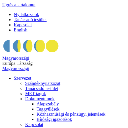
Ugrás a tartalomra
Nyilatkozatok
Tanácsadó testület
Kapcsolat
English
Magyarországi
Európa Társaság
Magyarországi
Szervezet
Szándéknyilatkozat
Tanácsadó testület
MET tagok
Dokumentumok
Alapszabály
Taggyűlések
Közhasznúsági és pénzügyi jelentések
Bírósági igazolások
Kapcsolat