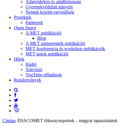
Adatvédelem és adatbiztonság
Gyermekvédelmi irányelv
Nemek közötti egyenlőség
Projektek
Partnerek
Open Space
A MET publikációi
Blog
A MET partnereinek publikációi
MET konferencia és workshop publikációk
MET tagok publikációi
Hírek
Rádió
Televízió
YouTube előadások
Rendezvények
Címlap
/
DIACOMET fókuszcsoportok – magyar tapasztalatok