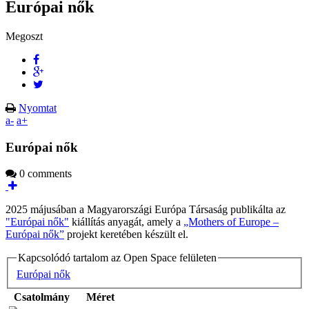
Európai nők
Megoszt
Nyomtat
a-
a+
Európai nők
0 comments
2025 májusában a Magyarországi Európa Társaság publikálta az
"Európai nők"
kiállítás anyagát, amely a
„Mothers of Europe –
Európai nők”
projekt keretében készült el.
Kapcsolódó tartalom az Open Space felületen
Európai nők
Csatolmány
Méret