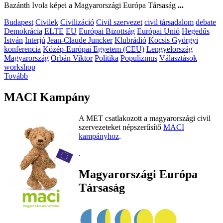
Bazánth Ivola képei a Magyarországi Európa Társaság
...
Budapest
Civilek
Civilizáció
Civil szervezet
civil társadalom
debate
Demokrácia
ELTE
EU
Európai Bizottság
Európai Unió
Hegedűs
István
Interjú
Jean-Claude Juncker
Klubrádió
Kocsis Györgyi
konferencia
Közép-Európai Egyetem (CEU)
Lengyelország
Magyarország
Orbán Viktor
Politika
Populizmus
Választások
workshop
Tovább
MACI Kampány
A MET csatlakozott a magyarországi civil
szervezeteket népszerűsítő
MACI
kampányhoz
.
.
Magyarországi Európa
Társaság