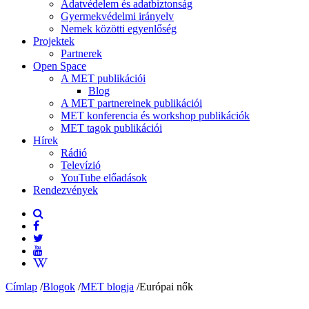
Adatvédelem és adatbiztonság
Gyermekvédelmi irányelv
Nemek közötti egyenlőség
Projektek
Partnerek
Open Space
A MET publikációi
Blog
A MET partnereinek publikációi
MET konferencia és workshop publikációk
MET tagok publikációi
Hírek
Rádió
Televízió
YouTube előadások
Rendezvények
Címlap
/
Blogok
/
MET blogja
/
Európai nők