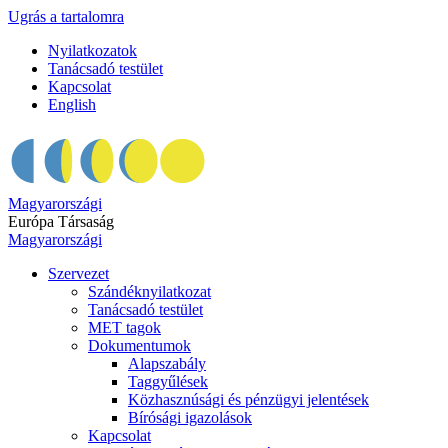
Ugrás a tartalomra
Nyilatkozatok
Tanácsadó testület
Kapcsolat
English
Magyarországi
Európa Társaság
Magyarországi
Szervezet
Szándéknyilatkozat
Tanácsadó testület
MET tagok
Dokumentumok
Alapszabály
Taggyűlések
Közhasznúsági és pénzügyi jelentések
Bírósági igazolások
Kapcsolat