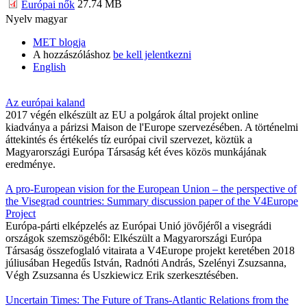
27.74 MB
Európai nők
Nyelv
magyar
MET blogja
A hozzászóláshoz
be kell jelentkezni
English
Az európai kaland
2017 végén elkészült az EU a polgárok által projekt online
kiadványa a párizsi Maison de l'Europe szervezésében. A történelmi
áttekintés és értékelés tíz európai civil szervezet, köztük a
Magyarországi Európa Társaság két éves közös munkájának
eredménye.
A pro-European vision for the European Union – the perspective of
the Visegrad countries: Summary discussion paper of the V4Europe
Project
Európa-párti elképzelés az Európai Unió jövőjéről a visegrádi
országok szemszögéből: Elkészült a Magyarországi Európa
Társaság összefoglaló vitairata a V4Europe projekt keretében 2018
júliusában Hegedűs István, Radnóti András, Szelényi Zsuzsanna,
Végh Zsuzsanna és Uszkiewicz Erik szerkesztésében.
Uncertain Times: The Future of Trans-Atlantic Relations from the