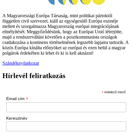
A Magyarországi Európa Társaság, mint politikai pártoktól
független civil szervezet, kiáll az egységesülő Európa eszméje
mellett és szorgalmazza Magyarország európai integrációjának
elmélyítését. Meggyőződésünk, hogy az Európai Unió létrejötte,
majd a rendszerváltást követően a posztkommunista országok
csatlakozása a kontinens történelmének legszebb lapjaira tartozik. A
közös Európa kínálta előnyöket az európai és ezen belül a magyar
polgárok érdekében ki lehet és ki is kell aknázni!
Szándéknyilatkozat
Hírlevél feliratkozás
*
kötelező mező
*
Email cím
Keresztnév