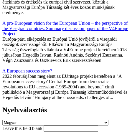
áttekintés és értékelés tíz európai civil szervezet, köztük a
Magyarországi Európa Társaság két éves közös munkájának
eredménye.
A pro-European vision for the European Union – the perspective of
the Visegrad countries: Summary discussion paper of the V4Europe
Project
Európa-párti elképzelés az Európai Unió jövőjéről a visegrádi
országok szemszögéből: Elkészült a Magyarországi Európa
Társaság összefoglaló vitairata a V4Europe projekt keretében 2018
júliusában Hegedűs István, Radnóti András, Szelényi Zsuzsanna,
Végh Zsuzsanna és Uszkiewicz Erik szerkesztésében.
A European success story?
2022 februárjában megjelent az EUritage projekt keretében a "A
European success story? Central Europe from democratic
revolutions to EU accession (1989-2004) and beyond" című
publikáció a Magyarországi Európa Társaság közreműködésével és
Hegedűs István "Hungary at the crossroads: challenges of...
Nyelvválasztás
Leave this field blank