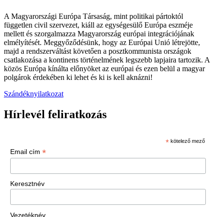
A Magyarországi Európa Társaság, mint politikai pártoktól
független civil szervezet, kiáll az egységesülő Európa eszméje
mellett és szorgalmazza Magyarország európai integrációjának
elmélyítését. Meggyőződésünk, hogy az Európai Unió létrejötte,
majd a rendszerváltást követően a posztkommunista országok
csatlakozása a kontinens történelmének legszebb lapjaira tartozik. A
közös Európa kínálta előnyöket az európai és ezen belül a magyar
polgárok érdekében ki lehet és ki is kell aknázni!
Szándéknyilatkozat
Hírlevél feliratkozás
*
kötelező mező
*
Email cím
Keresztnév
Vezetéknév