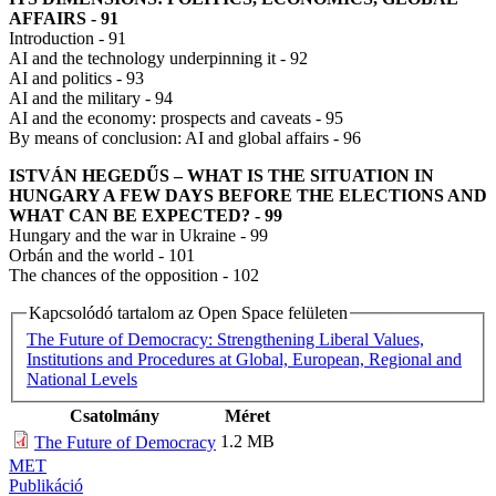
AFFAIRS
-
91
Introduction - 91
AI and the technology underpinning it - 92
AI and politics - 93
AI and the military - 94
AI and the economy: prospects and caveats - 95
By means of conclusion: AI and global affairs - 96
ISTVÁN HEGEDŰS
–
WHAT IS THE SITUATION IN
HUNGARY A FEW DAYS
BEFORE THE ELECTIONS AND
WHAT CAN BE EXPECTED?
-
99
Hungary and the war in Ukraine - 99
Orbán and the world - 101
The chances of the opposition - 102
Kapcsolódó tartalom az Open Space felületen
The Future of Democracy: Strengthening Liberal Values,
Institutions and Procedures at Global, European, Regional and
National Levels
Csatolmány
Méret
1.2 MB
The Future of Democracy
MET
Publikáció