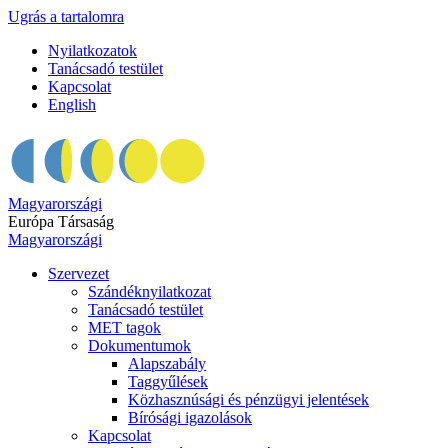
Ugrás a tartalomra
Nyilatkozatok
Tanácsadó testület
Kapcsolat
English
Magyarországi
Európa Társaság
Magyarországi
Szervezet
Szándéknyilatkozat
Tanácsadó testület
MET tagok
Dokumentumok
Alapszabály
Taggyűlések
Közhasznúsági és pénzügyi jelentések
Bírósági igazolások
Kapcsolat