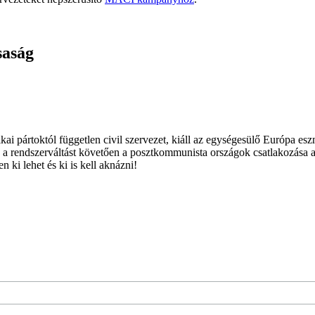
saság
ai pártoktól független civil szervezet, kiáll az egységesülő Európa es
 a rendszerváltást követően a posztkommunista országok csatlakozása a
 ki lehet és ki is kell aknázni!