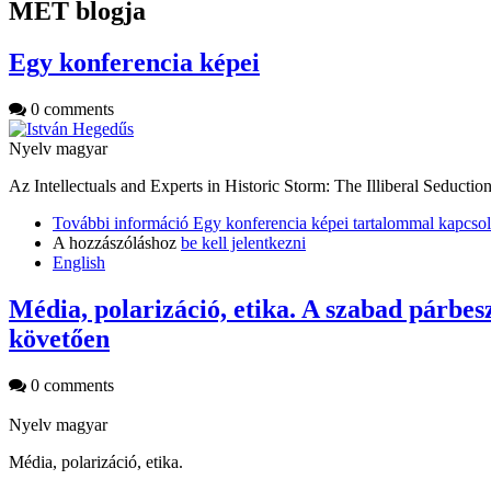
MET blogja
Egy konferencia képei
0 comments
Nyelv
magyar
Az Intellectuals and Experts in Historic Storm: The Illiberal Seducti
További információ
Egy konferencia képei tartalommal kapcsol
A hozzászóláshoz
be kell jelentkezni
English
Média, polarizáció, etika. A szabad párbes
követően
0 comments
Nyelv
magyar
Média, polarizáció, etika.