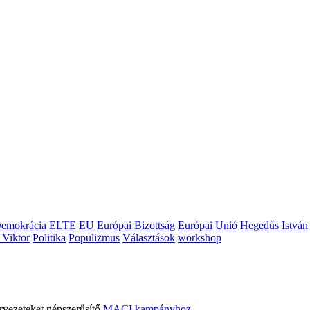
emokrácia
ELTE
EU
Európai Bizottság
Európai Unió
Hegedűs István
 Viktor
Politika
Populizmus
Választások
workshop
rvezeteket népszerűsítő
MACI kampányhoz
.