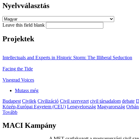
Nyelvválasztás
Leave this field blank
Projektek
Intellectuals and Experts in Historic Storm: The Illiberal Seduction
Facing the Tide
Visegrad Voices
Mutass még
Budapest
Civilek
Civilizáció
Civil szervezet
civil társadalom
debate
D
Közép-Európai Egyetem (CEU)
Lengyelország
Magyarország
Orbán
Tovább
MACI Kampány
A MET csatlakozott a magyarországi civil sze