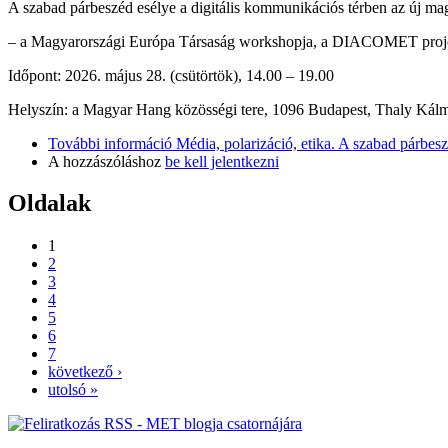
A szabad párbeszéd esélye a digitális kommunikációs térben az új ma
– a Magyarországi Európa Társaság workshopja, a DIACOMET proje
Időpont: 2026. május 28. (csütörtök), 14.00 – 19.00
Helyszín: a Magyar Hang közösségi tere, 1096 Budapest, Thaly Kálmán
További információ
Média, polarizáció, etika. A szabad párbes
A hozzászóláshoz
be kell jelentkezni
Oldalak
1
2
3
4
5
6
7
következő ›
utolsó »