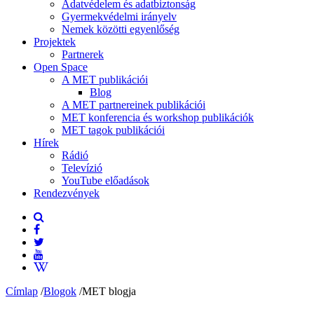
Adatvédelem és adatbiztonság
Gyermekvédelmi irányelv
Nemek közötti egyenlőség
Projektek
Partnerek
Open Space
A MET publikációi
Blog
A MET partnereinek publikációi
MET konferencia és workshop publikációk
MET tagok publikációi
Hírek
Rádió
Televízió
YouTube előadások
Rendezvények
Címlap
/
Blogok
/
MET blogja