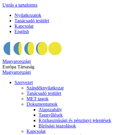
Ugrás a tartalomra
Nyilatkozatok
Tanácsadó testület
Kapcsolat
English
Magyarországi
Európa Társaság
Magyarországi
Szervezet
Szándéknyilatkozat
Tanácsadó testület
MET tagok
Dokumentumok
Alapszabály
Taggyűlések
Közhasznúsági és pénzügyi jelentések
Bírósági igazolások
Kapcsolat