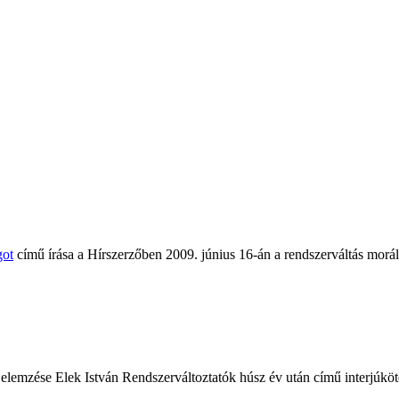
got
című írása a Hírszerzőben 2009. június 16-án a rendszerváltás moráli
elemzése Elek István Rendszerváltoztatók húsz év után című interjúköt