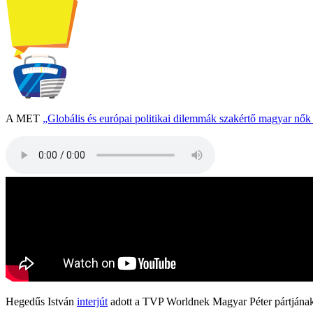
A MET
„Globális és európai politikai dilemmák szakértő magyar nő
Hegedűs István
interjút
adott a TVP Worldnek Magyar Péter pártjának