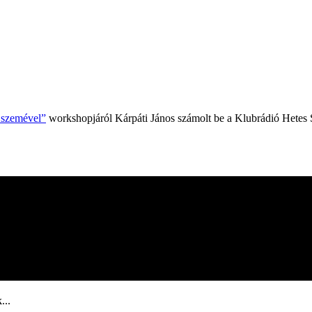
k szemével”
workshopjáról Kárpáti János számolt be a Klubrádió Hetes 
...