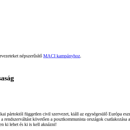
rvezeteket népszerűsítő
MACI kampányhoz
.
saság
ai pártoktól független civil szervezet, kiáll az egységesülő Európa es
 a rendszerváltást követően a posztkommunista országok csatlakozása a
 ki lehet és ki is kell aknázni!