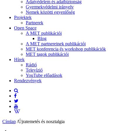
Adatvédelem és adatbiztonság
Gyermekvédelmi irányelv
Nemek közötti egyenlőség
Projektek
Partnerek
Open Space
A MET publikációi
Blog
A MET partnereinek publikációi
MET konferencia és workshop publikációk
MET tagok publikációi
Hírek
Rádió
Televízió
YouTube előadások
Rendezvények
Címlap
/
Újratemetés és nosztalgia