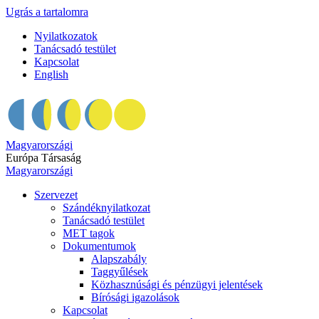
Ugrás a tartalomra
Nyilatkozatok
Tanácsadó testület
Kapcsolat
English
Magyarországi
Európa Társaság
Magyarországi
Szervezet
Szándéknyilatkozat
Tanácsadó testület
MET tagok
Dokumentumok
Alapszabály
Taggyűlések
Közhasznúsági és pénzügyi jelentések
Bírósági igazolások
Kapcsolat