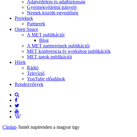
Adatvédelem és adatbiztonság
Gyermekvédelmi irányelv
Nemek közötti egyenlőség
Projektek
Partnerek
Open Space
A MET publikációi
Blog
A MET partnereinek publikációi
MET konferencia és workshop publikációk
MET tagok publikációi
Hírek
Rádió
Televízió
YouTube előadások
Rendezvények
Címlap
/
Ismét napirenden a magyar ügy