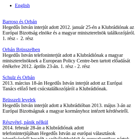
English
Barroso és Orbán
Hegedűs István interjút adott 2012. január 25-én a Klubrádiónak az
Európai Bizottság elnöke és a magyar miniszterelnök találkozójáról.
1. rész - 2. rész
Orbán Brüsszelben
Hegedűs István telefoninterjút adott a Klubrádiónak a magyar
miniszterelnöknek a European Policy Centre-ben tartott előadását
értékelve 2012. április 23-án. 1. rész - 2. rész
Schulz és Orbán
2013. március 18-án Hegedűs István interjút adott az Európai
Tanács előző heti csúcstalálkozójáról a Klubrádiónak.
Brüsszeli levelek
Hegedűs István interjút adott a Klubrádióban 2013. május 3-án az
Európai Bizottságnak a magyar kormányhoz intézett kérdéseiről.
Részvétel, pánik nélkül
2014. február 28-án a Klubrádiónak adott
telefoninterjújában Hegedűs István az európai választások
jelentőségéről beszélt a szélsőjobboldali és euroszkeptikus pártok