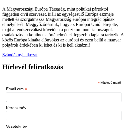
A Magyarországi Európa Társaság, mint politikai pártoktól
független civil szervezet, kiáll az egységesülő Európa eszméje
mellett és szorgalmazza Magyarország európai integrációjának
elmélyítését. Meggyőződésünk, hogy az Európai Unió létrejötte,
majd a rendszerváltást követően a posztkommunista országok
csatlakozása a kontinens történelmének legszebb lapjaira tartozik. A
közös Európa kínálta előnyöket az európai és ezen belül a magyar
polgárok érdekében ki lehet és ki is kell aknázni!
Szándéknyilatkozat
Hírlevél feliratkozás
*
kötelező mező
*
Email cím
Keresztnév
Vezetéknév