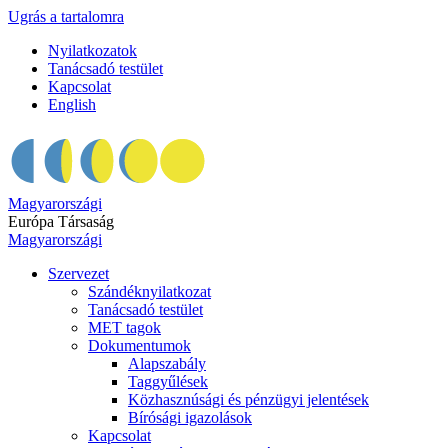
Ugrás a tartalomra
Nyilatkozatok
Tanácsadó testület
Kapcsolat
English
Magyarországi
Európa Társaság
Magyarországi
Szervezet
Szándéknyilatkozat
Tanácsadó testület
MET tagok
Dokumentumok
Alapszabály
Taggyűlések
Közhasznúsági és pénzügyi jelentések
Bírósági igazolások
Kapcsolat