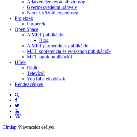
Adatvédelem és adatbiztonság
Gyermekvédelmi irányelv
Nemek közötti egyenlőség
Projektek
Partnerek
Open Space
A MET publikációi
Blog
A MET partnereinek publikációi
MET konferencia és workshop publikációk
MET tagok publikációi
Hírek
Rádió
Televízió
YouTube előadások
Rendezvények
Címlap
/
Navracsics esélyei