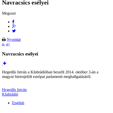
Navracsics esélyei
Megoszt
Nyomtat
a-
a+
Navracsics esélyei
Hegedűs István a Klubrádióban beszélt 2014. október 3-án a
magyar biztosjelölt európai parlamenti meghallgatásáról.
Hegedűs István
Klubrádió
English