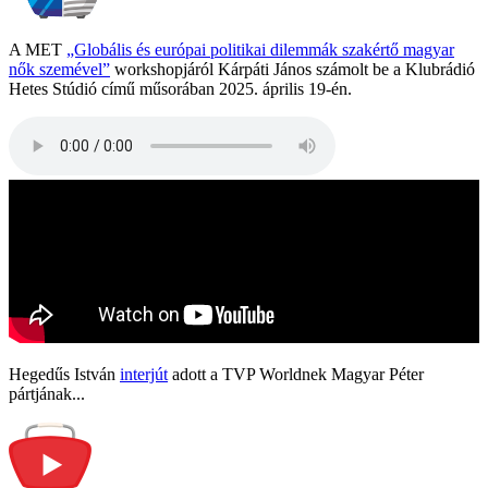
A MET
„Globális és európai politikai dilemmák szakértő magyar
nők szemével”
workshopjáról Kárpáti János számolt be a Klubrádió
Hetes Stúdió című műsorában 2025. április 19-én.
Hegedűs István
interjút
adott a TVP Worldnek Magyar Péter
pártjának...