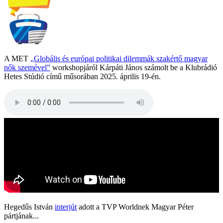
A MET
„Globális és európai politikai dilemmák szakértő magyar
nők szemével”
workshopjáról Kárpáti János számolt be a Klubrádió
Hetes Stúdió című műsorában 2025. április 19-én.
Hegedűs István
interjút
adott a TVP Worldnek Magyar Péter
pártjának...