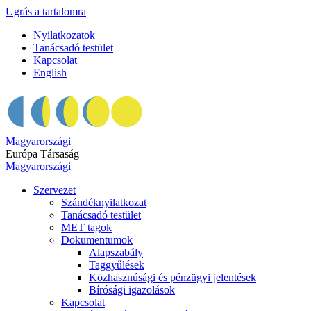
Ugrás a tartalomra
Nyilatkozatok
Tanácsadó testület
Kapcsolat
English
Magyarországi
Európa Társaság
Magyarországi
Szervezet
Szándéknyilatkozat
Tanácsadó testület
MET tagok
Dokumentumok
Alapszabály
Taggyűlések
Közhasznúsági és pénzügyi jelentések
Bírósági igazolások
Kapcsolat