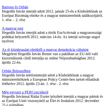
Barroso és Orbán
Hegedűs István interjút adott 2012. január 25-én a Klubrádiónak az
Európai Bizottság elnöke és a magyar miniszterelnök találkozójáról.
1. rész - 2. rész
A magyar eset
Hegedűs István interjút adott a török EurActivnak a magyarországi
politikai helyzetről 2012. március 14-én. Az interjú szövege angol
nyelven
Az új köztársasági elnöktől a magyar demokrácia válságig
Megjelent Hegedűs István Benne van a pakliban az EU-ból való
kiszorulásunk című interjúja az online Népszabadságban 2012.
április 22-én.
Orbán Brüsszelben
Hegedűs István telefoninterjút adott a Klubrádiónak a magyar
miniszterelnöknek a European Policy Centre-ben tartott előadását
értékelve 2012. április 23-án. 1. rész - 2. rész
Még egyszer a PERCepciókról
Hegedűs Istvánnal Rádai Eszter készített interjút a magyar pártok és
az Európai Unió viszonyáról az Élet és Irodalom 2012. december
21-i számában.