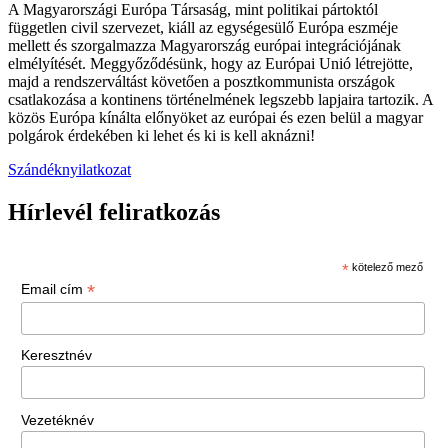
A Magyarországi Európa Társaság, mint politikai pártoktól
független civil szervezet, kiáll az egységesülő Európa eszméje
mellett és szorgalmazza Magyarország európai integrációjának
elmélyítését. Meggyőződésünk, hogy az Európai Unió létrejötte,
majd a rendszerváltást követően a posztkommunista országok
csatlakozása a kontinens történelmének legszebb lapjaira tartozik. A
közös Európa kínálta előnyöket az európai és ezen belül a magyar
polgárok érdekében ki lehet és ki is kell aknázni!
Szándéknyilatkozat
Hírlevél feliratkozás
*
kötelező mező
*
Email cím
Keresztnév
Vezetéknév