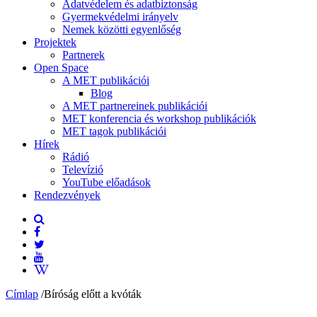
Adatvédelem és adatbiztonság
Gyermekvédelmi irányelv
Nemek közötti egyenlőség
Projektek
Partnerek
Open Space
A MET publikációi
Blog
A MET partnereinek publikációi
MET konferencia és workshop publikációk
MET tagok publikációi
Hírek
Rádió
Televízió
YouTube előadások
Rendezvények
Címlap
/
Bíróság előtt a kvóták