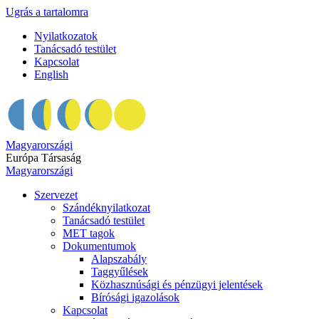
Ugrás a tartalomra
Nyilatkozatok
Tanácsadó testület
Kapcsolat
English
Magyarországi
Európa Társaság
Magyarországi
Szervezet
Szándéknyilatkozat
Tanácsadó testület
MET tagok
Dokumentumok
Alapszabály
Taggyűlések
Közhasznúsági és pénzügyi jelentések
Bírósági igazolások
Kapcsolat