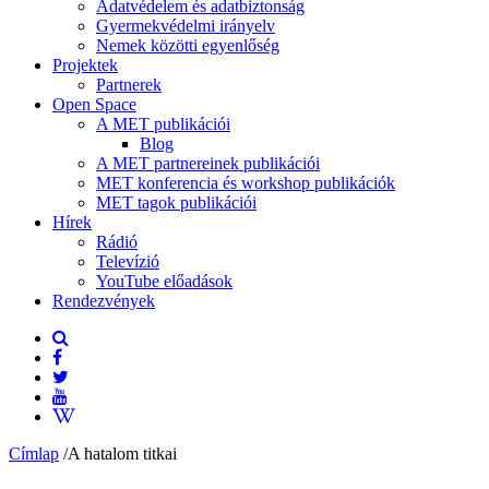
Adatvédelem és adatbiztonság
Gyermekvédelmi irányelv
Nemek közötti egyenlőség
Projektek
Partnerek
Open Space
A MET publikációi
Blog
A MET partnereinek publikációi
MET konferencia és workshop publikációk
MET tagok publikációi
Hírek
Rádió
Televízió
YouTube előadások
Rendezvények
Címlap
/
A hatalom titkai