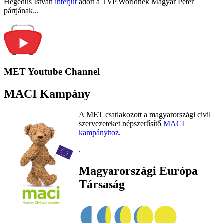
Hegedűs István
interjút
adott a TVP Worldnek Magyar Péter
pártjának...
MET Youtube Channel
MACI Kampány
A MET csatlakozott a magyarországi civil
szervezeteket népszerűsítő
MACI
kampányhoz
.
.
Magyarországi Európa
Társaság