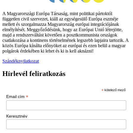
A Magyarországi Európa Társaság, mint politikai pártoktól
független civil szervezet, kiáll az egységesülő Európa eszméje
mellett és szorgalmazza Magyarország európai integrációjának
elmélyítését. Meggyőződésünk, hogy az Európai Unió létrejötte,
majd a rendszerváltást követően a posztkommunista országok
csatlakozása a kontinens történelmének legszebb lapjaira tartozik. A
közös Európa kínálta előnyöket az európai és ezen belül a magyar
polgárok érdekében ki lehet és ki is kell aknázni!
Szándéknyilatkozat
Hírlevél feliratkozás
*
kötelező mező
*
Email cím
Keresztnév