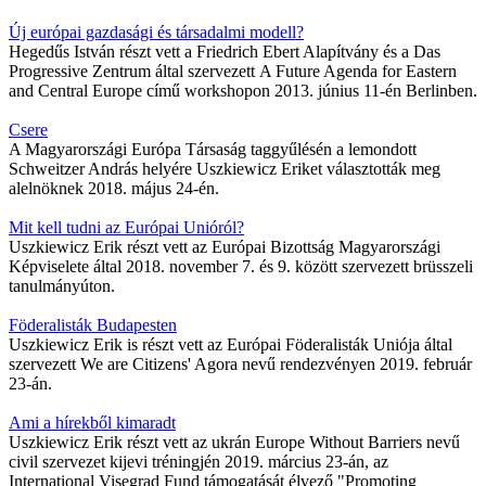
Új európai gazdasági és társadalmi modell?
Hegedűs István részt vett a Friedrich Ebert Alapítvány és a Das
Progressive Zentrum által szervezett A Future Agenda for Eastern
and Central Europe című workshopon 2013. június 11-én Berlinben.
Csere
A Magyarországi Európa Társaság taggyűlésén a lemondott
Schweitzer András helyére Uszkiewicz Eriket választották meg
alelnöknek 2018. május 24-én.
Mit kell tudni az Európai Unióról?
Uszkiewicz Erik részt vett az Európai Bizottság Magyarországi
Képviselete által 2018. november 7. és 9. között szervezett brüsszeli
tanulmányúton.
Föderalisták Budapesten
Uszkiewicz Erik is részt vett az Európai Föderalisták Uniója által
szervezett We are Citizens' Agora nevű rendezvényen 2019. február
23-án.
Ami a hírekből kimaradt
Uszkiewicz Erik részt vett az ukrán Europe Without Barriers nevű
civil szervezet kijevi tréningjén 2019. március 23-án, az
International Visegrad Fund támogatását élvező "Promoting