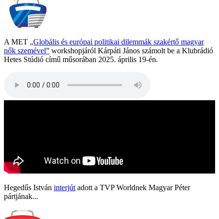
A MET
„Globális és európai politikai dilemmák szakértő magyar
nők szemével”
workshopjáról Kárpáti János számolt be a Klubrádió
Hetes Stúdió című műsorában 2025. április 19-én.
Hegedűs István
interjút
adott a TVP Worldnek Magyar Péter
pártjának...