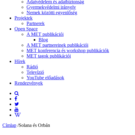
Adatvédelem és adatbiztonság
Gyermekvédelmi irányelv
Nemek közötti egyenlőség
Projektek
Partnerek
Open Space
A MET publikációi
Blog
A MET partnereinek publikációi
MET konferencia és workshop publikációk
MET tagok publikációi
Hírek
Rádió
Televízió
YouTube előadások
Rendezvények
Címlap
/
Solana és Orbán