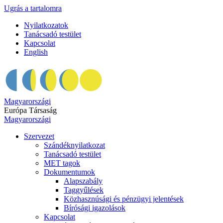
Ugrás a tartalomra
Nyilatkozatok
Tanácsadó testület
Kapcsolat
English
Magyarországi
Európa Társaság
Magyarországi
Szervezet
Szándéknyilatkozat
Tanácsadó testület
MET tagok
Dokumentumok
Alapszabály
Taggyűlések
Közhasznúsági és pénzügyi jelentések
Bírósági igazolások
Kapcsolat