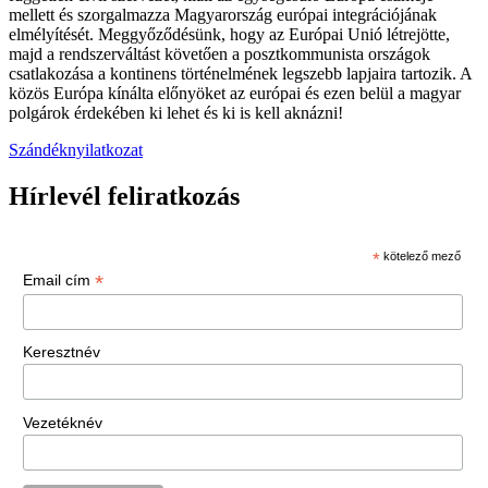
mellett és szorgalmazza Magyarország európai integrációjának
elmélyítését. Meggyőződésünk, hogy az Európai Unió létrejötte,
majd a rendszerváltást követően a posztkommunista országok
csatlakozása a kontinens történelmének legszebb lapjaira tartozik. A
közös Európa kínálta előnyöket az európai és ezen belül a magyar
polgárok érdekében ki lehet és ki is kell aknázni!
Szándéknyilatkozat
Hírlevél feliratkozás
*
kötelező mező
*
Email cím
Keresztnév
Vezetéknév