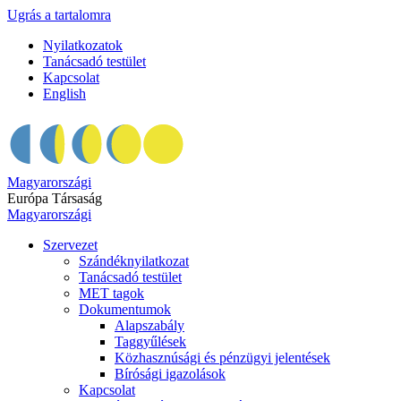
Ugrás a tartalomra
Nyilatkozatok
Tanácsadó testület
Kapcsolat
English
Magyarországi
Európa Társaság
Magyarországi
Szervezet
Szándéknyilatkozat
Tanácsadó testület
MET tagok
Dokumentumok
Alapszabály
Taggyűlések
Közhasznúsági és pénzügyi jelentések
Bírósági igazolások
Kapcsolat