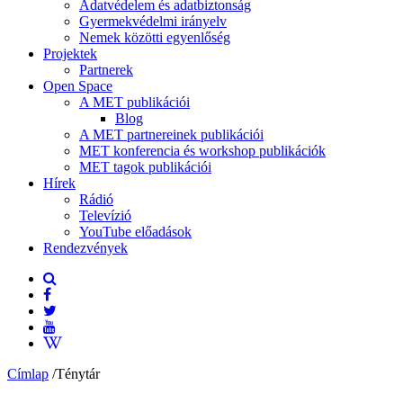
Adatvédelem és adatbiztonság
Gyermekvédelmi irányelv
Nemek közötti egyenlőség
Projektek
Partnerek
Open Space
A MET publikációi
Blog
A MET partnereinek publikációi
MET konferencia és workshop publikációk
MET tagok publikációi
Hírek
Rádió
Televízió
YouTube előadások
Rendezvények
Címlap
/
Ténytár