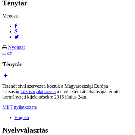
Ténytár
Megoszt
Nyomtat
a-
a+
Ténytár
Tizenöt civil szervezet, köztük a Magyarországi Európa
Társaság
közös nyilatkozata
a civil szféra átláthatóságát érintő
kormányzati kijelentésekre 2015 június 2-án.
MET nyilatkozata
English
Nyelvválasztás