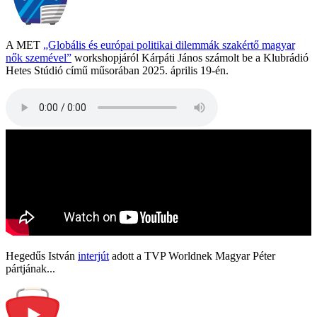
A MET
„Globális és európai politikai dilemmák szakértő magyar
nők szemével”
workshopjáról Kárpáti János számolt be a Klubrádió
Hetes Stúdió című műsorában 2025. április 19-én.
Hegedűs István
interjút
adott a TVP Worldnek Magyar Péter
pártjának...