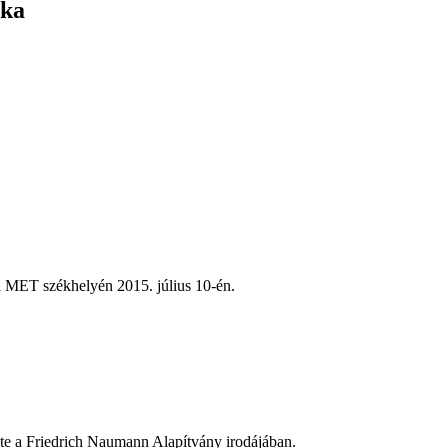
ika
 a MET székhelyén 2015. július 10-én.
e a Friedrich Naumann Alapítvány irodájában.