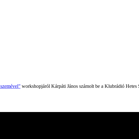
k szemével”
workshopjáról Kárpáti János számolt be a Klubrádió Hetes 