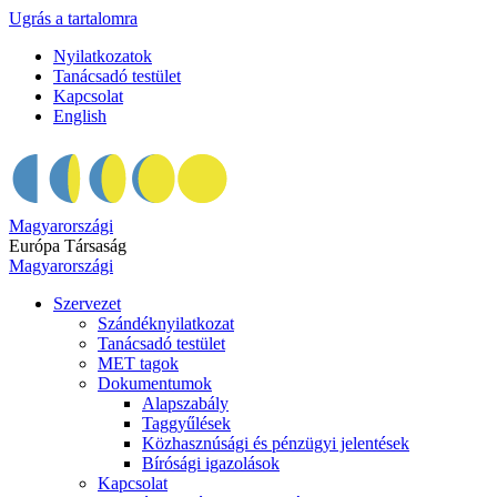
Ugrás a tartalomra
Nyilatkozatok
Tanácsadó testület
Kapcsolat
English
Magyarországi
Európa Társaság
Magyarországi
Szervezet
Szándéknyilatkozat
Tanácsadó testület
MET tagok
Dokumentumok
Alapszabály
Taggyűlések
Közhasznúsági és pénzügyi jelentések
Bírósági igazolások
Kapcsolat