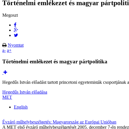
Történelmi emlékezet és magyar pártpolit
Megoszt
Nyomtat
a-
a+
Történelmi emlékezet és magyar pártpolitika
Hegedűs István előadást tartott princetoni egyetemisták csoportjának
Hegedűs István előadása
MET
English
Évzáró műhelybeszélgetés: Magyarország az Európai Unióban
A MET első évzáró műhelybeszélgetését 2005. december 7-én rendezt