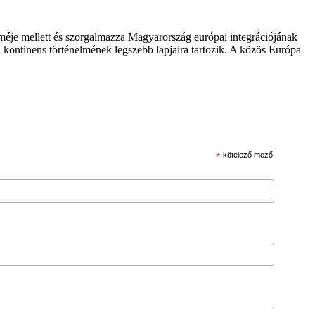
zméje mellett és szorgalmazza Magyarország európai integrációjának
 kontinens történelmének legszebb lapjaira tartozik. A közös Európa
*
kötelező mező