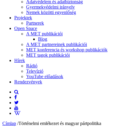
Adatvédelem és adatbiztonság
Gyermekvédelmi irányelv
Nemek közötti egyenlőség
Projektek
Partnerek
Open Space
A MET publikációi
Blog
A MET partnereinek publikációi
MET konferencia és workshop publikációk
MET tagok publikációi
Hírek
Rádió
Televízió
YouTube előadások
Rendezvények
Címlap
/
Történelmi emlékezet és magyar pártpolitika