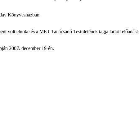
Ráday Könyvesházban.
t volt elnöke és a MET Tanácsadó Testületének tagja tartott előadás
opján 2007. december 19-én.