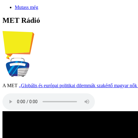
Mutass még
MET Rádió
A MET
„Globális és európai politikai dilemmák szakértő magyar nő