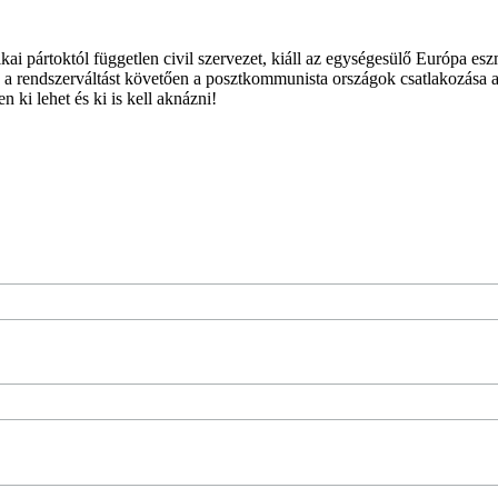
ai pártoktól független civil szervezet, kiáll az egységesülő Európa es
 a rendszerváltást követően a posztkommunista országok csatlakozása a
 ki lehet és ki is kell aknázni!