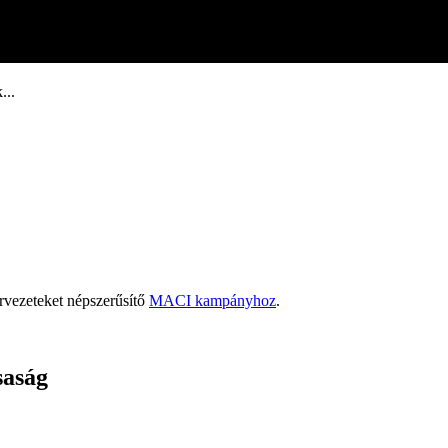
...
rvezeteket népszerűsítő
MACI kampányhoz
.
saság