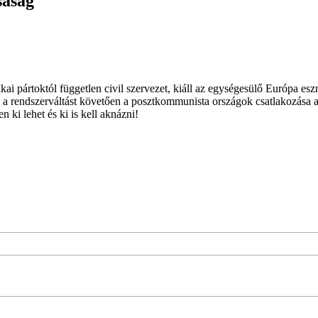
saság
ai pártoktól független civil szervezet, kiáll az egységesülő Európa es
 a rendszerváltást követően a posztkommunista országok csatlakozása a
 ki lehet és ki is kell aknázni!