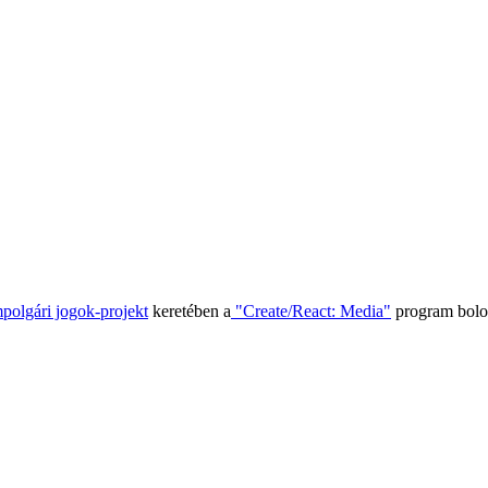
polgári jogok-projekt
keretében a
"Create/React: Media"
program bolog