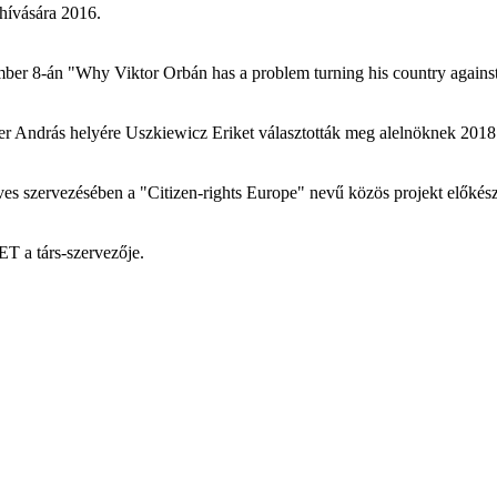
hívására 2016.
ber 8-án "Why Viktor Orbán has a problem turning his country agains
r András helyére Uszkiewicz Eriket választották meg alelnöknek 2018
ives szervezésében a "Citizen-rights Europe" nevű közös projekt elők
T a társ-szervezője.