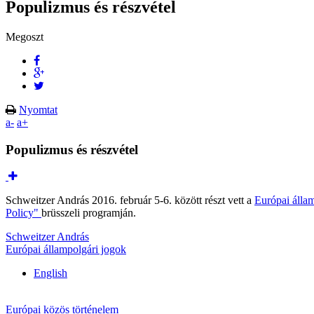
Populizmus és részvétel
Megoszt
Nyomtat
a-
a+
Populizmus és részvétel
Schweitzer András 2016. február 5-6. között részt vett a
Európai állam
Policy"
brüsszeli programján.
Schweitzer András
Európai állampolgári jogok
English
Európai közös történelem