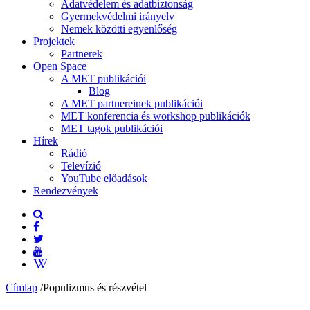
Adatvédelem és adatbiztonság
Gyermekvédelmi irányelv
Nemek közötti egyenlőség
Projektek
Partnerek
Open Space
A MET publikációi
Blog
A MET partnereinek publikációi
MET konferencia és workshop publikációk
MET tagok publikációi
Hírek
Rádió
Televízió
YouTube előadások
Rendezvények
Címlap
/
Populizmus és részvétel