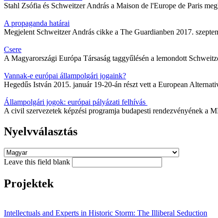
Stahl Zsófia és Schweitzer András a Maison de l'Europe de Paris meg
A propaganda határai
Megjelent Schweitzer András cikke a The Guardianben 2017. szeptem
Csere
A Magyarországi Európa Társaság taggyűlésén a lemondott Schweitze
Vannak-e európai állampolgári jogaink?
Hegedűs István 2015. január 19-20-án részt vett a European Alternat
Állampolgári jogok: európai pályázati felhívás
A civil szervezetek képzési programja budapesti rendezvényének a ME
Nyelvválasztás
Leave this field blank
Projektek
Intellectuals and Experts in Historic Storm: The Illiberal Seduction