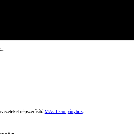
...
rvezeteket népszerűsítő
MACI kampányhoz
.