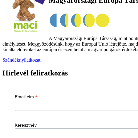
Magyarországi Európa Tár
A Magyarországi Európa Társaság, mint politik
elmélyítését. Meggyőződésünk, hogy az Európai Unió létrejötte, majd
kínálta előnyöket az európai és ezen belül a magyar polgárok érdekében
Szándéknyilatkozat
Hírlevél feliratkozás
*
Email cím
Keresztnév