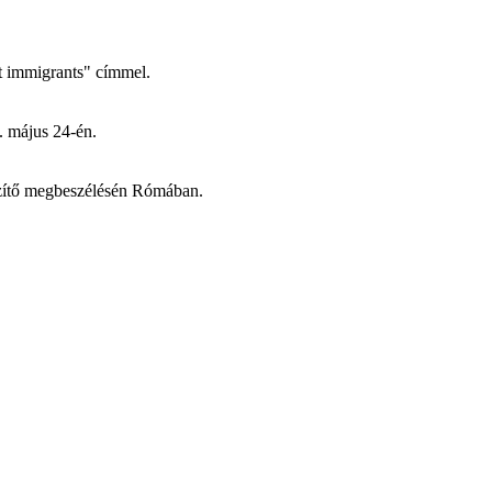
t immigrants" címmel.
. május 24-én.
észítő megbeszélésén Rómában.