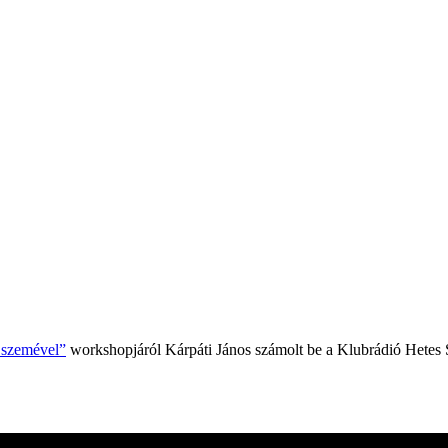
k szemével”
workshopjáról Kárpáti János számolt be a Klubrádió Hetes 