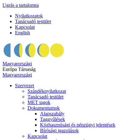
Ugrás a tartalomra
Nyilatkozatok
Tanácsadó testület
Kapcsolat
English
Magyarországi
Európa Társaság
Magyarországi
Szervezet
Szándéknyilatkozat
Tanácsadó testület
MET tagok
Dokumentumok
Alapszabály
Taggyűlések
Közhasznúsági és pénzügyi jelentések
Bírósági igazolások
Kapcsolat