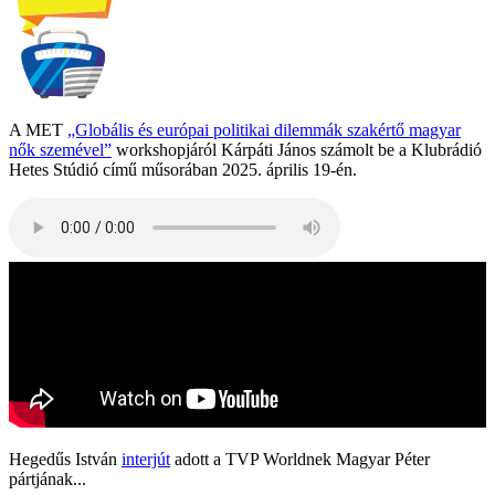
A MET
„Globális és európai politikai dilemmák szakértő magyar
nők szemével”
workshopjáról Kárpáti János számolt be a Klubrádió
Hetes Stúdió című műsorában 2025. április 19-én.
Hegedűs István
interjút
adott a TVP Worldnek Magyar Péter
pártjának...