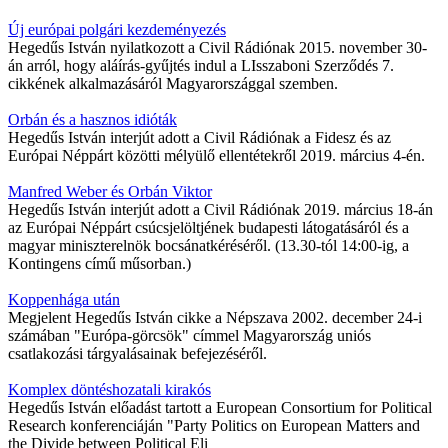
Új európai polgári kezdeményezés
Hegedűs István nyilatkozott a Civil Rádiónak 2015. november 30-
án arról, hogy aláírás-gyűjtés indul a LIsszaboni Szerződés 7.
cikkének alkalmazásáról Magyarországgal szemben.
Orbán és a hasznos idióták
Hegedűs István interjút adott a Civil Rádiónak a Fidesz és az
Európai Néppárt közötti mélyülő ellentétekről 2019. március 4-én.
Manfred Weber és Orbán Viktor
Hegedűs István interjút adott a Civil Rádiónak 2019. március 18-án
az Európai Néppárt csúcsjelöltjének budapesti látogatásáról és a
magyar miniszterelnök bocsánatkéréséről. (13.30-tól 14:00-ig, a
Kontingens című műsorban.)
Koppenhága után
Megjelent Hegedűs István cikke a Népszava 2002. december 24-i
számában "Európa-görcsök" címmel Magyarország uniós
csatlakozási tárgyalásainak befejezéséről.
Komplex döntéshozatali kirakós
Hegedűs István előadást tartott a European Consortium for Political
Research konferenciáján "Party Politics on European Matters and
the Divide between Political Eli