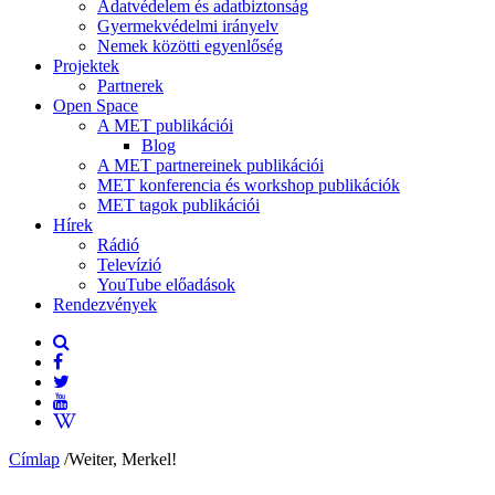
Adatvédelem és adatbiztonság
Gyermekvédelmi irányelv
Nemek közötti egyenlőség
Projektek
Partnerek
Open Space
A MET publikációi
Blog
A MET partnereinek publikációi
MET konferencia és workshop publikációk
MET tagok publikációi
Hírek
Rádió
Televízió
YouTube előadások
Rendezvények
Címlap
/
Weiter, Merkel!