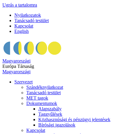
Ugrás a tartalomra
Nyilatkozatok
Tanácsadó testület
Kapcsolat
English
Magyarországi
Európa Társaság
Magyarországi
Szervezet
Szándéknyilatkozat
Tanácsadó testület
MET tagok
Dokumentumok
Alapszabály
Taggyűlések
Közhasznúsági és pénzügyi jelentések
Bírósági igazolások
Kapcsolat