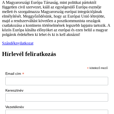
A Magyarországi Európa Társaság, mint politikai pártoktól
független civil szervezet, kiáll az egységesülő Európa eszméje
mellett és szorgalmazza Magyarország európai integrációjának
elmélyítését. Meggyőződésünk, hogy az Európai Unió létrejötte,
majd a rendszerváltást követően a posztkommunista országok
csatlakozása a kontinens történelmének legszebb lapjaira tartozik. A
közös Európa kínálta előnyöket az európai és ezen belül a magyar
polgárok érdekében ki lehet és ki is kell aknázni!
Szándéknyilatkozat
Hírlevél feliratkozás
*
kötelező mező
*
Email cím
Keresztnév
Vezetéknév