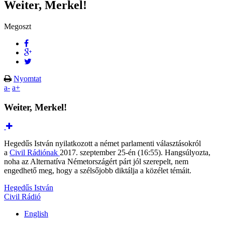
Weiter, Merkel!
Megoszt
Nyomtat
a-
a+
Weiter, Merkel!
Hegedűs István nyilatkozott a német parlamenti választásokról
a
Civil Rádiónak
2017. szeptember 25-én (16:55). Hangsúlyozta,
noha az Alternatíva Németországért párt jól szerepelt, nem
engedhető meg, hogy a szélsőjobb diktálja a közélet témáit.
Hegedűs István
Civil Rádió
English