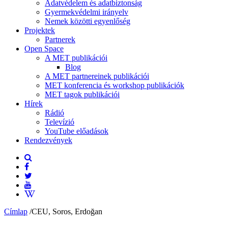
Adatvédelem és adatbiztonság
Gyermekvédelmi irányelv
Nemek közötti egyenlőség
Projektek
Partnerek
Open Space
A MET publikációi
Blog
A MET partnereinek publikációi
MET konferencia és workshop publikációk
MET tagok publikációi
Hírek
Rádió
Televízió
YouTube előadások
Rendezvények
Címlap
/
CEU, Soros, Erdoğan