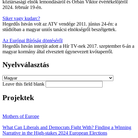
köztársasági elnök lemondásáról és Orbán Viktor évértékelőjéről
2024. február 19-én.
Siker vagy kudarc?
Hegedűs István volt az ATV vendége 2011. június 24-én: a
stúdióban a magyar uniós tanácsi elnökségről beszélgettek.
Az Európai Bíróság döntéséről
Hegedűs István interjút adott a Hír TV-nek 2017. szeptember 6-án a
magyar kormány által elvesztett úgynevezett kvótaperről.
Nyelvválasztás
Leave this field blank
Projektek
Mothers of Europe
What Can Liberals and Democrats Fight With? Finding a Winning
Narrative in the High-stakes 2024 European Elections