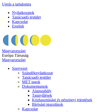
Ugrás a tartalomra
Nyilatkozatok
Tanácsadó testület
Kapcsolat
English
Magyarországi
Európa Társaság
Magyarországi
Szervezet
Szándéknyilatkozat
Tanácsadó testület
MET tagok
Dokumentumok
Alapszabály
Taggyűlések
Közhasznúsági és pénzügyi jelentések
Bírósági igazolások
Kapcsolat