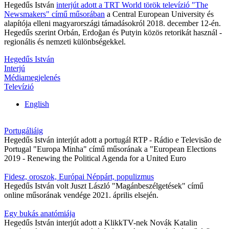
Hegedűs István
interjút adott a TRT World török televízió "The
Newsmakers" című műsorában
a Central European University és
alapítója elleni magyarországi támadásokról 2018. december 12-én.
Hegedűs szerint Orbán, Erdoğan és Putyin közös retorikát használ -
regionális és nemzeti különbségekkel.
Hegedűs István
Interjú
Médiamegjelenés
Televízió
English
Portugáliáig
Hegedűs István interjút adott a portugál RTP - Rádio e Televisão de
Portugal "Europa Minha" című műsorának a "European Elections
2019 - Renewing the Political Agenda for a United Euro
Fidesz, oroszok, Európai Néppárt, populizmus
Hegedűs István volt Juszt László "Magánbeszélgetések" című
online műsorának vendége 2021. április elsején.
Egy bukás anatómiája
Hegedűs István interjút adott a KlikkTV-nek Novák Katalin