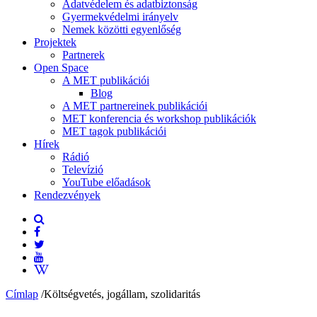
Adatvédelem és adatbiztonság
Gyermekvédelmi irányelv
Nemek közötti egyenlőség
Projektek
Partnerek
Open Space
A MET publikációi
Blog
A MET partnereinek publikációi
MET konferencia és workshop publikációk
MET tagok publikációi
Hírek
Rádió
Televízió
YouTube előadások
Rendezvények
Címlap
/
Költségvetés, jogállam, szolidaritás