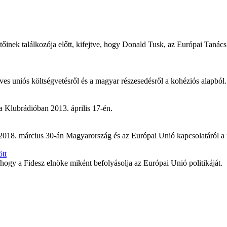
őinek találkozója előtt, kifejtve, hogy Donald Tusk, az Európai Tanács
ves uniós költségvetésről és a magyar részesedésről a kohéziós alapból.
a Klubrádióban 2013. április 17-én.
018. március 30-án Magyarország és az Európai Unió kapcsolatáról a r
ött
 hogy a Fidesz elnöke miként befolyásolja az Európai Unió politikáját.