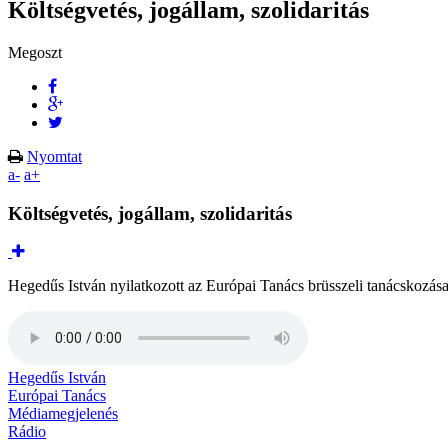
Költségvetés, jogállam, szolidaritás
Megoszt
Nyomtat
a-
a+
Költségvetés, jogállam, szolidaritás
Hegedűs István nyilatkozott az Európai Tanács brüsszeli tanácskozása
Hegedűs István
Európai Tanács
Médiamegjelenés
Rádio