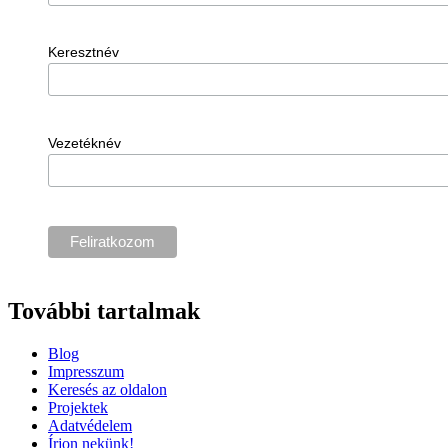
Keresztnév
Vezetéknév
További tartalmak
Blog
Impresszum
Keresés az oldalon
Projektek
Adatvédelem
Írjon nekünk!