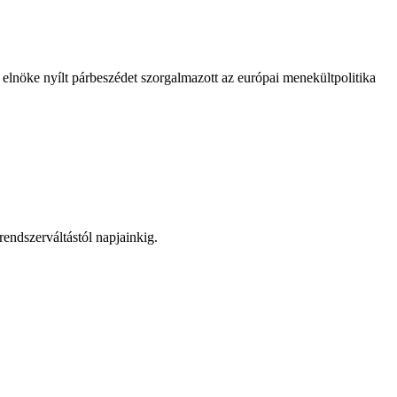
 elnöke nyílt párbeszédet szorgalmazott az európai menekültpolitika
endszerváltástól napjainkig.