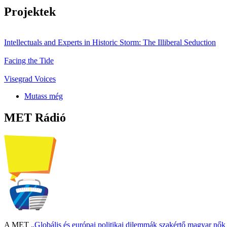
Projektek
Intellectuals and Experts in Historic Storm: The Illiberal Seduction
Facing the Tide
Visegrad Voices
Mutass még
MET Rádió
A MET
„Globális és európai politikai dilemmák szakértő magyar nő