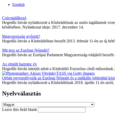
English
Csúcstalálkozó
Hegedűs István nyilatkozott a Klubrádiónak az uniós tagállamok vezet
kérdésében. Nyilatkozat ideje: 2017. december 14.
Magyarország győzött?
Hegedűs István a Klubrádióban beszélt 2013. február 11-én az új hété
Mit tesz az Európai Néppárt?
Hegedűs István az Európai Parlament Magyarország-vitájáról beszélt 
Az elmúlt harminc év
Hegedűs István interjút adott a Klubrádió Eurozóna című műsorának 2
Orbán egyensúlyozik az Európai Néppárt és a radikális jobboldal köz
Hegedűs István nyilatkozott a Klubrádiónak 2018. április 11-én arról,
Nyelvválasztás
Leave this field blank