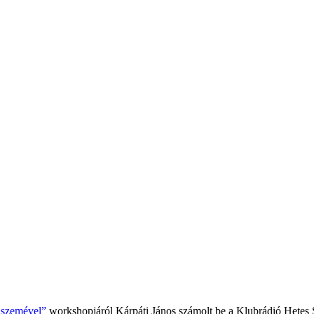
k szemével”
workshopjáról Kárpáti János számolt be a Klubrádió Hetes 