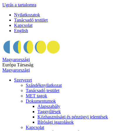
Ugrás a tartalomra
Nyilatkozatok
Tanácsadó testület
Kapcsolat
English
Magyarországi
Európa Társaság
Magyarországi
Szervezet
Szándéknyilatkozat
Tanácsadó testület
MET tagok
Dokumentumok
Alapszabály
Taggyűlések
Közhasznúsági és pénzügyi jelentések
Bírósági igazolások
Kapcsolat