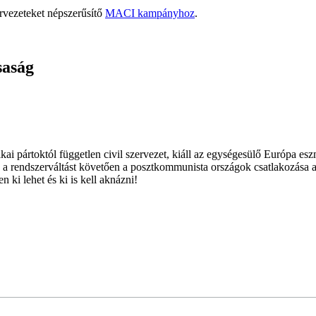
rvezeteket népszerűsítő
MACI kampányhoz
.
saság
ai pártoktól független civil szervezet, kiáll az egységesülő Európa es
 a rendszerváltást követően a posztkommunista országok csatlakozása a
 ki lehet és ki is kell aknázni!