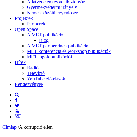
Adatvédelem és adatbiztonság
Gyermekvédelmi irányelv
Nemek közötti egyenlőség
Projektek
Partnerek
Open Space
A MET publikációi
Blog
A MET partnereinek publikációi
MET konferencia és workshop publikációk
MET tagok publikációi
Hírek
Rádió
Televízió
YouTube előadások
Rendezvények
Címlap
/
A korrupció ellen