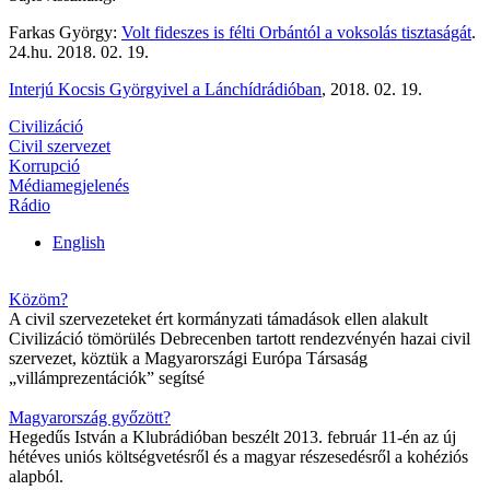
Farkas György:
Volt fideszes is félti Orbántól a voksolás tisztaságát
.
24.hu. 2018. 02. 19.
Interjú Kocsis Györgyivel a Lánchídrádióban
, 2018. 02. 19.
Civilizáció
Civil szervezet
Korrupció
Médiamegjelenés
Rádio
English
Közöm?
A civil szervezeteket ért kormányzati támadások ellen alakult
Civilizáció tömörülés Debrecenben tartott rendezvényén hazai civil
szervezet, köztük a Magyarországi Európa Társaság
„villámprezentációk” segítsé
Magyarország győzött?
Hegedűs István a Klubrádióban beszélt 2013. február 11-én az új
hétéves uniós költségvetésről és a magyar részesedésről a kohéziós
alapból.