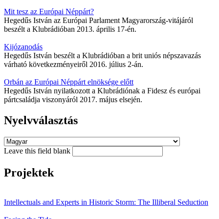
Mit tesz az Európai Néppárt?
Hegedűs István az Európai Parlament Magyarország-vitájáról
beszélt a Klubrádióban 2013. április 17-én.
Kijózanodás
Hegedűs István beszélt a Klubrádióban a brit uniós népszavazás
várható következményeiről 2016. július 2-án.
Orbán az Európai Néppárt elnöksége előtt
Hegedűs István nyilatkozott a Klubrádiónak a Fidesz és európai
pártcsaládja viszonyáról 2017. május elsején.
Nyelvválasztás
Leave this field blank
Projektek
Intellectuals and Experts in Historic Storm: The Illiberal Seduction