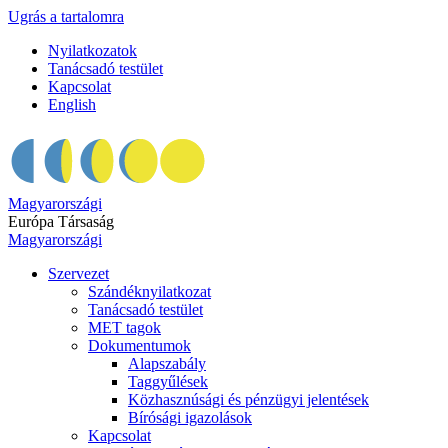
Ugrás a tartalomra
Nyilatkozatok
Tanácsadó testület
Kapcsolat
English
Magyarországi
Európa Társaság
Magyarországi
Szervezet
Szándéknyilatkozat
Tanácsadó testület
MET tagok
Dokumentumok
Alapszabály
Taggyűlések
Közhasznúsági és pénzügyi jelentések
Bírósági igazolások
Kapcsolat