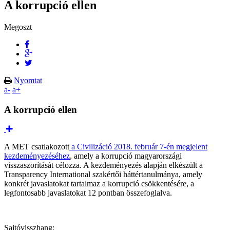
A korrupció ellen
Megoszt
Nyomtat
a-
a+
A korrupció ellen
A MET csatlakozott
a Civilizáció 2018. február 7-én megjelent
kezdeményezéséhez
, amely a korrupció magyarországi
visszaszorítását célozza. A kezdeményezés alapján elkészült a
Transparency International szakértői háttértanulmánya, amely
konkrét javaslatokat tartalmaz a korrupció csökkentésére, a
legfontosabb javaslatokat 12 pontban összefoglalva.
Sajtóvisszhang: