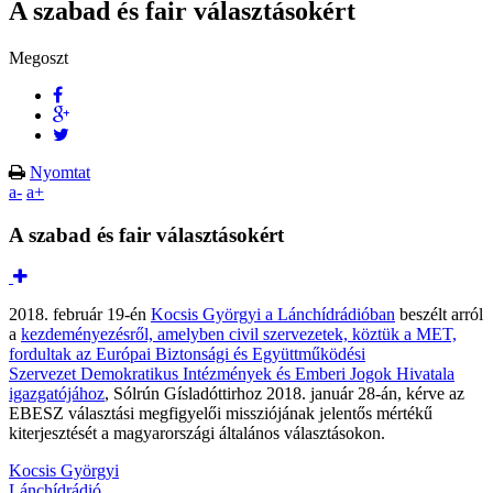
A szabad és fair választásokért
Megoszt
Nyomtat
a-
a+
A szabad és fair választásokért
2018. február 19-én
Kocsis Györgyi a Lánchídrádióban
beszélt arról
a
kezdeményezésről, amelyben civil szervezetek, köztük a MET,
fordultak az Európai Biztonsági és Együttműködési
Szervezet Demokratikus Intézmények és Emberi Jogok Hivatala
igazgatójához
, Sólrún Gísladóttirhoz 2018. január 28-án, kérve az
EBESZ választási megfigyelői missziójának jelentős mértékű
kiterjesztését a magyarországi általános választásokon.
Kocsis Györgyi
Lánchídrádió