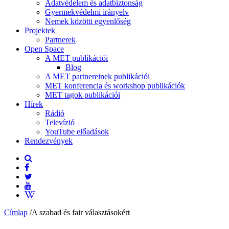
Adatvédelem és adatbiztonság
Gyermekvédelmi irányelv
Nemek közötti egyenlőség
Projektek
Partnerek
Open Space
A MET publikációi
Blog
A MET partnereinek publikációi
MET konferencia és workshop publikációk
MET tagok publikációi
Hírek
Rádió
Televízió
YouTube előadások
Rendezvények
Címlap
/
A szabad és fair választásokért