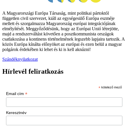
A Magyarországi Európa Társaság, mint politikai pártoktól
független civil szervezet, kiáll az egységesülő Európa eszméje
mellett és szorgalmazza Magyarország európai integrációjának
elmélyítését. Meggyőződésünk, hogy az Európai Unió létrejötte,
majd a rendszerváltást követően a posztkommunista országok
csatlakozása a kontinens történelmének legszebb lapjaira tartozik. A
közös Európa kínálta előnyöket az európai és ezen belül a magyar
polgárok érdekében ki lehet és ki is kell aknázni!
Szándéknyilatkozat
Hírlevél feliratkozás
*
kötelező mező
*
Email cím
Keresztnév