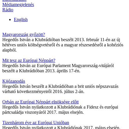
Médiamegjelenés
Rádio
English
Magyarország győzött?
Hegedűs István a Klubrádióban beszélt 2013. február 11-én az új
hétéves uniós költségvetésről és a magyar részesedésről a kohéziós
alapból.
Mit tesz az Európai Néppárt?
Hegedűs István az Európai Parlament Magyarország-vitájáról
beszélt a Klubrádióban 2013. április 17-én.
Kijózanodás
Hegedűs István beszélt a Klubrádióban a brit uniós népszavazás
várható következményeiről 2016. július 2-án.
Orbán az Európai Néppárt elnöksége előtt
Hegedűs István nyilatkozott a Klubrádiónak a Fidesz és európai
pártcsaládja viszonyáról 2017. május elsején.
Tizenhárom éve az Európai Unióban
Hegedűs István nyilatkozott a Klubrádiónak 2017. május elsején.