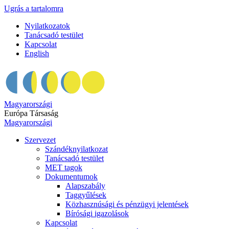
Ugrás a tartalomra
Nyilatkozatok
Tanácsadó testület
Kapcsolat
English
Magyarországi
Európa Társaság
Magyarországi
Szervezet
Szándéknyilatkozat
Tanácsadó testület
MET tagok
Dokumentumok
Alapszabály
Taggyűlések
Közhasznúsági és pénzügyi jelentések
Bírósági igazolások
Kapcsolat