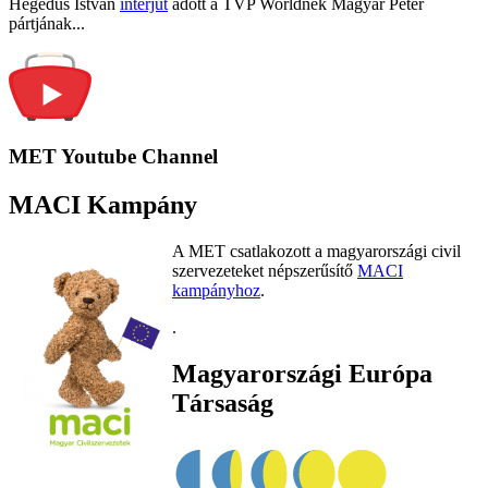
Hegedűs István
interjút
adott a TVP Worldnek Magyar Péter
pártjának...
MET Youtube Channel
MACI Kampány
A MET csatlakozott a magyarországi civil
szervezeteket népszerűsítő
MACI
kampányhoz
.
.
Magyarországi Európa
Társaság