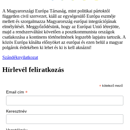
A Magyarországi Európa Társaság, mint politikai pártoktól
független civil szervezet, kiáll az egységesülő Európa eszméje
mellett és szorgalmazza Magyarország európai integrációjának
elmélyítését. Meggyőződésünk, hogy az Európai Unió létrejötte,
majd a rendszerváltást követően a posztkommunista országok
csatlakozása a kontinens történelmének legszebb lapjaira tartozik. A
közös Európa kínálta előnyöket az európai és ezen belül a magyar
polgárok érdekében ki lehet és ki is kell aknázni!
Szándéknyilatkozat
Hírlevél feliratkozás
*
kötelező mező
*
Email cím
Keresztnév
Vezetéknév