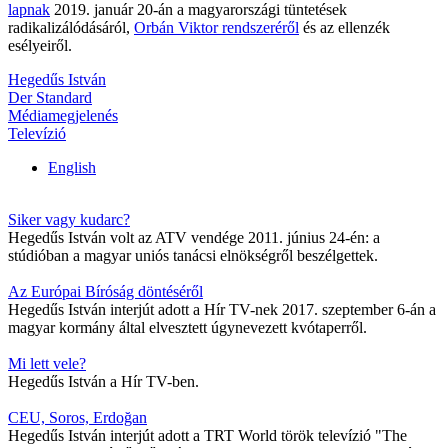
lapnak
2019. január 20-án a magyarországi tüntetések
radikalizálódásáról,
Orbán Viktor rendszeréről
és az ellenzék
esélyeiről.
Hegedűs István
Der Standard
Médiamegjelenés
Televízió
English
Siker vagy kudarc?
Hegedűs István volt az ATV vendége 2011. június 24-én: a
stúdióban a magyar uniós tanácsi elnökségről beszélgettek.
Az Európai Bíróság döntéséről
Hegedűs István interjút adott a Hír TV-nek 2017. szeptember 6-án a
magyar kormány által elvesztett úgynevezett kvótaperről.
Mi lett vele?
Hegedűs István a Hír TV-ben.
CEU, Soros, Erdoğan
Hegedűs István interjút adott a TRT World török televízió "The