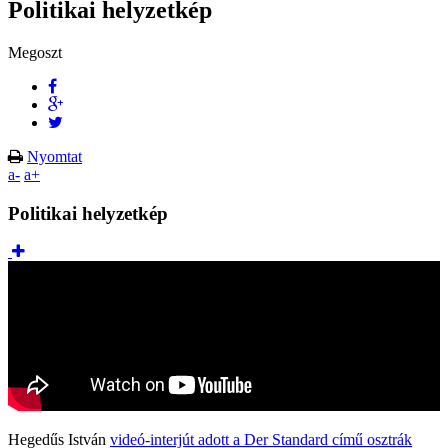
Politikai helyzetkép
Megoszt
Nyomtat
a-
a+
Politikai helyzetkép
Hegedűs István
videó-interjút adott a Der Standard című osztrák