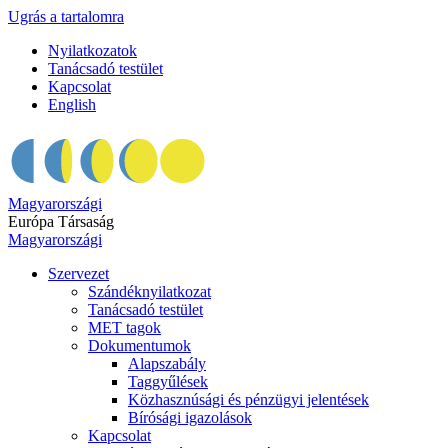
Ugrás a tartalomra
Nyilatkozatok
Tanácsadó testület
Kapcsolat
English
Magyarországi
Európa Társaság
Magyarországi
Szervezet
Szándéknyilatkozat
Tanácsadó testület
MET tagok
Dokumentumok
Alapszabály
Taggyűlések
Közhasznúsági és pénzügyi jelentések
Bírósági igazolások
Kapcsolat