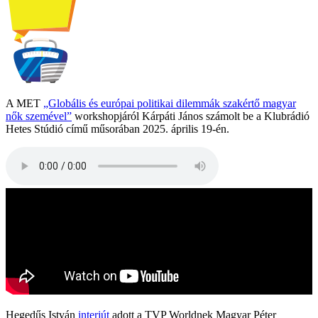
A MET
„Globális és európai politikai dilemmák szakértő magyar
nők szemével”
workshopjáról Kárpáti János számolt be a Klubrádió
Hetes Stúdió című műsorában 2025. április 19-én.
Hegedűs István
interjút
adott a TVP Worldnek Magyar Péter