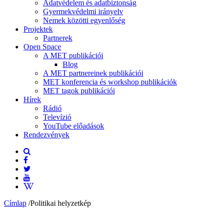
Adatvédelem és adatbiztonság
Gyermekvédelmi irányelv
Nemek közötti egyenlőség
Projektek
Partnerek
Open Space
A MET publikációi
Blog
A MET partnereinek publikációi
MET konferencia és workshop publikációk
MET tagok publikációi
Hírek
Rádió
Televízió
YouTube előadások
Rendezvények
Címlap
/
Politikai helyzetkép