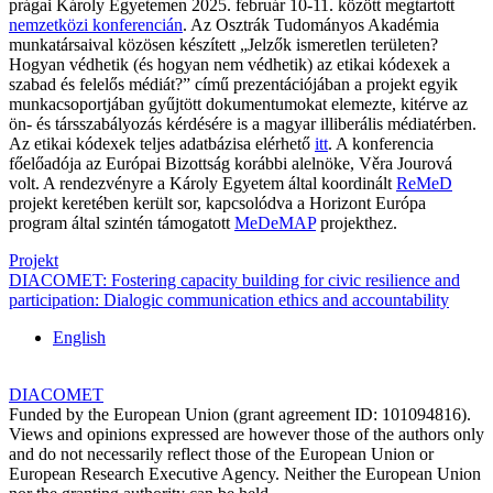
prágai Károly Egyetemen 2025. február 10-11. között megtartott
nemzetközi konferencián
. Az Osztrák Tudományos Akadémia
munkatársaival közösen készített „Jelzők ismeretlen területen?
Hogyan védhetik (és hogyan nem védhetik) az etikai kódexek a
szabad és felelős médiát?” című prezentációjában a projekt egyik
munkacsoportjában gyűjtött dokumentumokat elemezte, kitérve az
ön- és társszabályozás kérdésére is a magyar illiberális médiatérben.
Az etikai kódexek teljes adatbázisa elérhető
itt
. A konferencia
főelőadója az Európai Bizottság korábbi alelnöke, Věra Jourová
volt. A rendezvényre a Károly Egyetem által koordinált
ReMeD
projekt keretében került sor, kapcsolódva a Horizont Európa
program által szintén támogatott
MeDeMAP
projekthez.
Projekt
DIACOMET: Fostering capacity building for civic resilience and
participation: Dialogic communication ethics and accountability
English
DIACOMET
Funded by the European Union (grant agreement ID: 101094816).
Views and opinions expressed are however those of the authors only
and do not necessarily reflect those of the European Union or
European Research Executive Agency. Neither the European Union