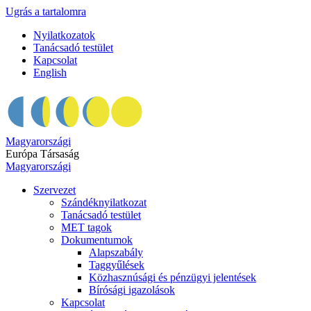
Ugrás a tartalomra
Nyilatkozatok
Tanácsadó testület
Kapcsolat
English
Magyarországi
Európa Társaság
Magyarországi
Szervezet
Szándéknyilatkozat
Tanácsadó testület
MET tagok
Dokumentumok
Alapszabály
Taggyűlések
Közhasznúsági és pénzügyi jelentések
Bírósági igazolások
Kapcsolat