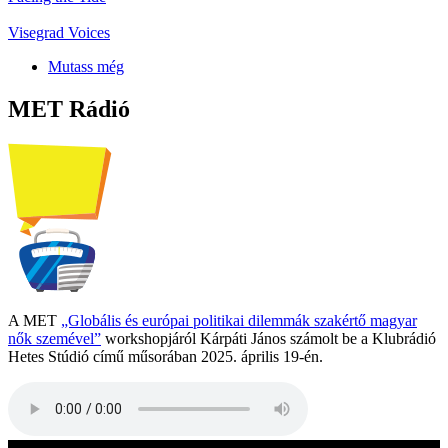
Visegrad Voices
Mutass még
MET Rádió
A MET
„Globális és európai politikai dilemmák szakértő magyar
nők szemével”
workshopjáról Kárpáti János számolt be a Klubrádió
Hetes Stúdió című műsorában 2025. április 19-én.