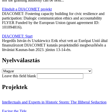
nor the granting authority can be held...
Elindult a DIACOMET projekt
DIACOMET: Fostering capacity building for civic resilience and
participation: Dialogic communication ethics and accountability
FLYER Funded by the European Union (grant agreement ID:
101094816).
DIACOMET: Start
Hegedűs István és Uszkiewicz Erik részt vett az Európai Unió által
finanszírozott DIACOMET kutatás projektindító megbeszélésén a
litvániai Kaunas-ban 2023. június 13-14-én.
Nyelvválasztás
Leave this field blank
Projektek
Intellectuals and Experts in Historic Storm: The Illiberal Seduction
Facing the Tide