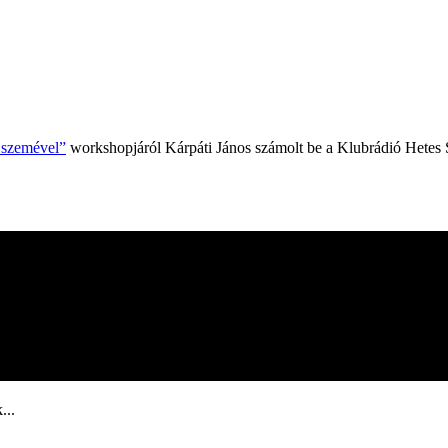
k szemével”
workshopjáról Kárpáti János számolt be a Klubrádió Hetes 
...