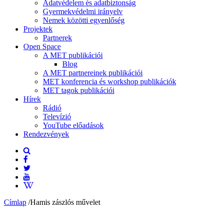
Adatvédelem és adatbiztonság
Gyermekvédelmi irányelv
Nemek közötti egyenlőség
Projektek
Partnerek
Open Space
A MET publikációi
Blog
A MET partnereinek publikációi
MET konferencia és workshop publikációk
MET tagok publikációi
Hírek
Rádió
Televízió
YouTube előadások
Rendezvények
Címlap
/
Hamis zászlós művelet