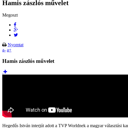
Hamis zászlós művelet
Megoszt
Nyomtat
a-
a+
Hamis zászlós művelet
Hegedűs István interjút adott a TVP Worldnek a magyar választási ka