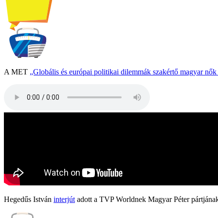
A MET
„Globális és európai politikai dilemmák szakértő magyar nő
Hegedűs István
interjút
adott a TVP Worldnek Magyar Péter pártjának