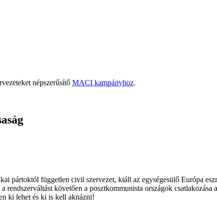
rvezeteket népszerűsítő
MACI kampányhoz
.
saság
ai pártoktól független civil szervezet, kiáll az egységesülő Európa es
 a rendszerváltást követően a posztkommunista országok csatlakozása a
 ki lehet és ki is kell aknázni!