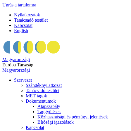
Ugrás a tartalomra
Nyilatkozatok
Tanácsadó testület
Kapcsolat
English
Magyarországi
Európa Társaság
Magyarországi
Szervezet
Szándéknyilatkozat
Tanácsadó testület
MET tagok
Dokumentumok
Alapszabály
Taggyűlések
Közhasznúsági és pénzügyi jelentések
Bírósági igazolások
Kapcsolat