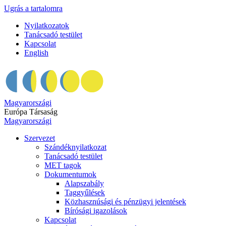
Ugrás a tartalomra
Nyilatkozatok
Tanácsadó testület
Kapcsolat
English
Magyarországi
Európa Társaság
Magyarországi
Szervezet
Szándéknyilatkozat
Tanácsadó testület
MET tagok
Dokumentumok
Alapszabály
Taggyűlések
Közhasznúsági és pénzügyi jelentések
Bírósági igazolások
Kapcsolat