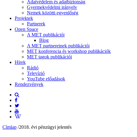
Adatvédelem és adatbiztonság
Gyermekvédelmi irányelv
Nemek közötti egyenlőség
Projektek
Partnerek
Open Space
A MET publikációi
Blog
A MET partnereinek publikációi
MET konferencia és workshop publikációk
MET tagok publikációi
Hírek
Rádió
Televízió
YouTube előadások
Rendezvények
Címlap
/
2018. évi pénzügyi jelentés