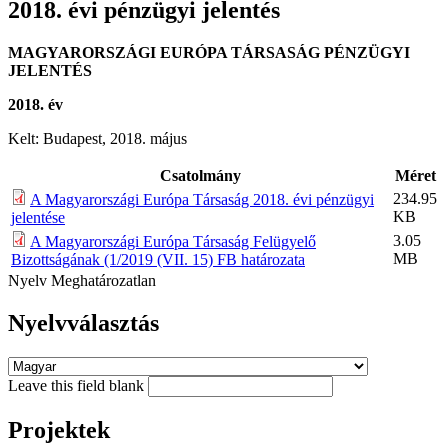
2018. évi pénzügyi jelentés
MAGYARORSZÁGI EURÓPA TÁRSASÁG PÉNZÜGYI
JELENTÉS
2018. év
Kelt: Budapest, 2018. május
Csatolmány
Méret
234.95
A Magyarországi Európa Társaság 2018. évi pénzügyi
KB
jelentése
3.05
A Magyarországi Európa Társaság Felügyelő
MB
Bizottságának (1/2019 (VII. 15) FB határozata
Nyelv
Meghatározatlan
Nyelvválasztás
Leave this field blank
Projektek