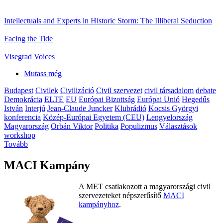
Intellectuals and Experts in Historic Storm: The Illiberal Seduction
Facing the Tide
Visegrad Voices
Mutass még
Budapest
Civilek
Civilizáció
Civil szervezet
civil társadalom
debate
Demokrácia
ELTE
EU
Európai Bizottság
Európai Unió
Hegedűs
István
Interjú
Jean-Claude Juncker
Klubrádió
Kocsis Györgyi
konferencia
Közép-Európai Egyetem (CEU)
Lengyelország
Magyarország
Orbán Viktor
Politika
Populizmus
Választások
workshop
Tovább
MACI Kampány
A MET csatlakozott a magyarországi civil
szervezeteket népszerűsítő
MACI
kampányhoz
.
.